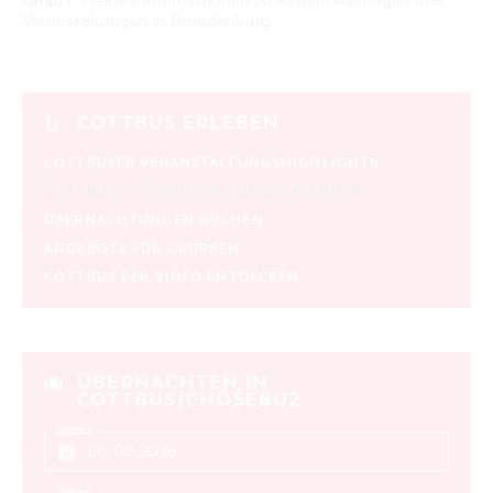
GmbH:
Weitere Informationen zu Reisen, Ausflügen und
Veranstaltungen in Brandenburg
.
COTTBUS ERLEBEN
COTTBUSER VERANSTALTUNGSHIGHLIGHTS
COTTBUSER VERANSTALTUNGSKALENDER
ÜBERNACHTUNGEN BUCHEN
ANGEBOTE FÜR GRUPPEN
COTTBUS PER VIDEO ENTDECKEN
ÜBERNACHTEN IN
COTTBUS/CHÓŚEBUZ
ANREISE