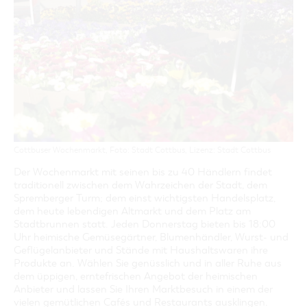
GASTRONOMIE
BAUMKUCHENFRAU
WANDERTOUREN
COTTBUS PER VIDEO ENTDECKEN
FREIZEIT UND KULTUR
CARAVANSTELLPLÄTZE
SERVICE & KONTAKT
EINKAUFEN, PARKEN UND COTTBUSER
SORBEN & WENDEN
KANUTOUREN
Anreise, Info, Souvenirs, Gutscheine
ÜBERNACHTUNGEN FÜR FAMILIEN
GESCHENKGUTSCHEIN
LAUSITZ FESTIVAL 2026 IN COTTBUS
TOURISTINFORMATION
DER PERFEKTE TAG
EINKAUFEN
HEIRATEN IN COTTBUS
COTTBUSER BILDERGALERIE
COTTBUS VON OBEN (FOTOS)
PARKMÖGLICHKEITEN
OPENART LAUSITZ BIENNALE 2026 IN COTTBUS
INFOMATERIAL
COTTBUS VON OBEN (KURZVIDEOS)
WOCHENMÄRKTE
"WEG DES HANDWERKS" - DIE ZUNFTZEICHEN
LADEMÖGLICHKEITEN FÜR E-BIKES
COTTBUSER GESCHENKGUTSCHEIN
GUTSCHEINE
Cottbuser Wochenmarkt, Foto: Stadt Cottbus, Lizenz: Stadt Cottbus
SOUVENIRS
Der Wochenmarkt mit seinen bis zu 40 Händlern findet
COTTBUS BARRIEREFREI
traditionell zwischen dem Wahrzeichen der Stadt, dem
ÖFFENTLICHE TOILETTEN
Spremberger Turm; dem einst wichtigsten Handelsplatz,
dem heute lebendigen Altmarkt und dem Platz am
NACHHALTIGKEIT - WIR SIND DABEI!
Stadtbrunnen statt. Jeden Donnerstag bieten bis 18:00
Uhr heimische Gemüsegärtner, Blumenhändler, Wurst- und
Geflügelanbieter und Stände mit Haushaltswaren ihre
Produkte an. Wählen Sie genüsslich und in aller Ruhe aus
dem üppigen, erntefrischen Angebot der heimischen
Anbieter und lassen Sie Ihren Marktbesuch in einem der
vielen gemütlichen Cafés und Restaurants ausklingen.