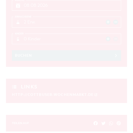
ABREISE
ERWACHSENE
2 Erw.
KINDER
0 Kinder
BUCHEN
LINKS
HTTP://COTTBUSER-WOCHENMARKT.DE
TEILEN AUF