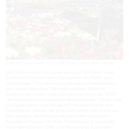
GASTRONOMIE
BAUMKUCHENFRAU
WANDERTOUREN
COTTBUS PER VIDEO ENTDECKEN
FREIZEIT UND KULTUR
CARAVANSTELLPLÄTZE
SERVICE & KONTAKT
EINKAUFEN, PARKEN UND COTTBUSER
SORBEN & WENDEN
KANUTOUREN
Anreise, Info, Souvenirs, Gutscheine
ÜBERNACHTUNGEN FÜR FAMILIEN
GESCHENKGUTSCHEIN
LAUSITZ FESTIVAL 2026 IN COTTBUS
TOURISTINFORMATION
DER PERFEKTE TAG
EINKAUFEN
HEIRATEN IN COTTBUS
COTTBUSER BILDERGALERIE
COTTBUS VON OBEN (FOTOS)
PARKMÖGLICHKEITEN
OPENART LAUSITZ BIENNALE 2026 IN COTTBUS
INFOMATERIAL
COTTBUS VON OBEN (KURZVIDEOS)
WOCHENMÄRKTE
"WEG DES HANDWERKS" - DIE ZUNFTZEICHEN
LADEMÖGLICHKEITEN FÜR E-BIKES
COTTBUSER GESCHENKGUTSCHEIN
GUTSCHEINE
Cottbuser Wochenmarkt, Foto: Stadt Cottbus, Lizenz: Stadt Cottbus
SOUVENIRS
Der Wochenmarkt mit seinen bis zu 40 Händlern findet
COTTBUS BARRIEREFREI
traditionell zwischen dem Wahrzeichen der Stadt, dem
ÖFFENTLICHE TOILETTEN
Spremberger Turm; dem einst wichtigsten Handelsplatz,
dem heute lebendigen Altmarkt und dem Platz am
NACHHALTIGKEIT - WIR SIND DABEI!
Stadtbrunnen statt. Jeden Donnerstag bieten bis 18:00
Uhr heimische Gemüsegärtner, Blumenhändler, Wurst- und
Geflügelanbieter und Stände mit Haushaltswaren ihre
Produkte an. Wählen Sie genüsslich und in aller Ruhe aus
dem üppigen, erntefrischen Angebot der heimischen
Anbieter und lassen Sie Ihren Marktbesuch in einem der
vielen gemütlichen Cafés und Restaurants ausklingen.