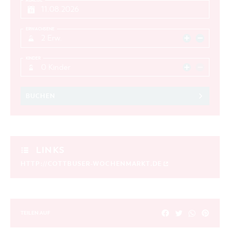
ABREISE
ERWACHSENE
2 Erw.
KINDER
0 Kinder
BUCHEN
LINKS
HTTP://COTTBUSER-WOCHENMARKT.DE
TEILEN AUF