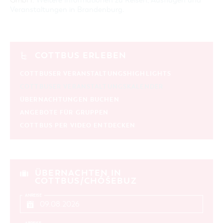
GmbH:
Weitere Informationen zu Reisen, Ausflügen und
Veranstaltungen in Brandenburg
.
COTTBUS ERLEBEN
COTTBUSER VERANSTALTUNGSHIGHLIGHTS
COTTBUSER VERANSTALTUNGSKALENDER
ÜBERNACHTUNGEN BUCHEN
ANGEBOTE FÜR GRUPPEN
COTTBUS PER VIDEO ENTDECKEN
ÜBERNACHTEN IN
COTTBUS/CHÓŚEBUZ
ANREISE