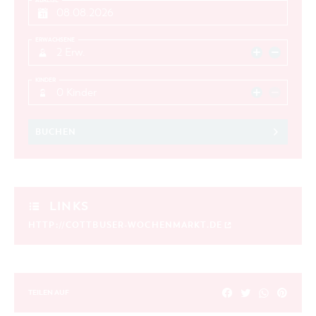
ABREISE
ERWACHSENE
2 Erw.
KINDER
0 Kinder
BUCHEN
LINKS
HTTP://COTTBUSER-WOCHENMARKT.DE
TEILEN AUF