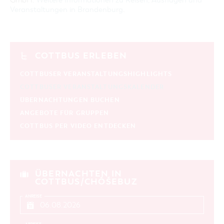
GmbH:
Weitere Informationen zu Reisen, Ausflügen und
Veranstaltungen in Brandenburg
.
COTTBUS ERLEBEN
COTTBUSER VERANSTALTUNGSHIGHLIGHTS
COTTBUSER VERANSTALTUNGSKALENDER
ÜBERNACHTUNGEN BUCHEN
ANGEBOTE FÜR GRUPPEN
COTTBUS PER VIDEO ENTDECKEN
ÜBERNACHTEN IN
COTTBUS/CHÓŚEBUZ
ANREISE