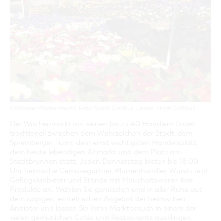
GASTRONOMIE
BAUMKUCHENFRAU
WANDERTOUREN
COTTBUS PER VIDEO ENTDECKEN
FREIZEIT UND KULTUR
CARAVANSTELLPLÄTZE
SERVICE & KONTAKT
EINKAUFEN, PARKEN UND COTTBUSER
SORBEN & WENDEN
KANUTOUREN
Anreise, Info, Souvenirs, Gutscheine
ÜBERNACHTUNGEN FÜR FAMILIEN
GESCHENKGUTSCHEIN
LAUSITZ FESTIVAL 2026 IN COTTBUS
TOURISTINFORMATION
DER PERFEKTE TAG
EINKAUFEN
HEIRATEN IN COTTBUS
COTTBUSER BILDERGALERIE
COTTBUS VON OBEN (FOTOS)
PARKMÖGLICHKEITEN
OPENART LAUSITZ BIENNALE 2026 IN COTTBUS
INFOMATERIAL
COTTBUS VON OBEN (KURZVIDEOS)
WOCHENMÄRKTE
"WEG DES HANDWERKS" - DIE ZUNFTZEICHEN
LADEMÖGLICHKEITEN FÜR E-BIKES
COTTBUSER GESCHENKGUTSCHEIN
GUTSCHEINE
Cottbuser Wochenmarkt, Foto: Stadt Cottbus, Lizenz: Stadt Cottbus
SOUVENIRS
Der Wochenmarkt mit seinen bis zu 40 Händlern findet
COTTBUS BARRIEREFREI
traditionell zwischen dem Wahrzeichen der Stadt, dem
ÖFFENTLICHE TOILETTEN
Spremberger Turm; dem einst wichtigsten Handelsplatz,
dem heute lebendigen Altmarkt und dem Platz am
NACHHALTIGKEIT - WIR SIND DABEI!
Stadtbrunnen statt. Jeden Donnerstag bieten bis 18:00
Uhr heimische Gemüsegärtner, Blumenhändler, Wurst- und
Geflügelanbieter und Stände mit Haushaltswaren ihre
Produkte an. Wählen Sie genüsslich und in aller Ruhe aus
dem üppigen, erntefrischen Angebot der heimischen
Anbieter und lassen Sie Ihren Marktbesuch in einem der
vielen gemütlichen Cafés und Restaurants ausklingen.