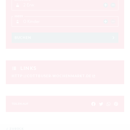
2 Erw.
KINDER
0 Kinder
BUCHEN
LINKS
HTTP://COTTBUSER-WOCHENMARKT.DE
TEILEN AUF
ZURÜCK