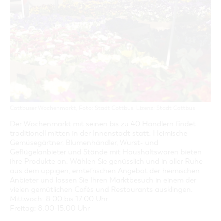
GASTRONOMIE
BAUMKUCHENFRAU
WANDERTOUREN
COTTBUS PER VIDEO ENTDECKEN
FREIZEIT UND KULTUR
CARAVANSTELLPLÄTZE
SERVICE & KONTAKT
EINKAUFEN, PARKEN UND COTTBUSER
SORBEN & WENDEN
KANUTOUREN
Anreise, Info, Souvenirs, Gutscheine
ÜBERNACHTUNGEN FÜR FAMILIEN
GESCHENKGUTSCHEIN
LAUSITZ FESTIVAL 2026 IN COTTBUS
TOURISTINFORMATION
DER PERFEKTE TAG
EINKAUFEN
HEIRATEN IN COTTBUS
COTTBUSER BILDERGALERIE
COTTBUS VON OBEN (FOTOS)
PARKMÖGLICHKEITEN
OPENART LAUSITZ BIENNALE 2026 IN COTTBUS
INFOMATERIAL
COTTBUS VON OBEN (KURZVIDEOS)
WOCHENMÄRKTE
"WEG DES HANDWERKS" - DIE ZUNFTZEICHEN
LADEMÖGLICHKEITEN FÜR E-BIKES
COTTBUSER GESCHENKGUTSCHEIN
GUTSCHEINE
Cottbuser Wochenmarkt, Foto: Stadt Cottbus, Lizenz: Stadt Cottbus
SOUVENIRS
Der Wochenmarkt mit seinen bis zu 40 Händlern findet
COTTBUS BARRIEREFREI
traditionell mitten in der Innenstadt statt. Heimische
ÖFFENTLICHE TOILETTEN
Gemüsegärtner, Blumenhändler, Wurst- und
Geflügelanbieter und Stände mit Haushaltswaren bieten
NACHHALTIGKEIT - WIR SIND DABEI!
ihre Produkte an. Wählen Sie genüsslich und in aller Ruhe
aus dem üppigen, erntefrischen Angebot der heimischen
Anbieter und lassen Sie Ihren Marktbesuch in einem der
vielen gemütlichen Cafés und Restaurants ausklingen.
Mittwoch: 8.00 bis 17.00 Uhr
Freitag: 8.00-15.00 Uhr