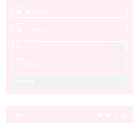
ANREISE
SUCHEN
ABREISE
ERWACHSENE
2 Erw.
KINDER
0 Kinder
BUCHEN
TEILEN AUF