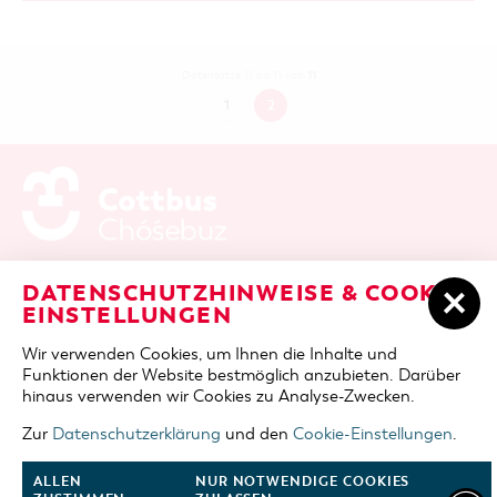
11
Datensätze 11 bis 11 von
1
2
ADRESSE / ANFAHRT
Berliner Platz 6 / Stadthalle
DATENSCHUTZHINWEISE & COOKIE-
03046 Cottbus
EINSTELLUNGEN
TELEFON
+49 355 75420
Wir verwenden Cookies, um Ihnen die Inhalte und
FAX
+49 355 7542455
Funktionen der Website bestmöglich anzubieten. Darüber
E-MAIL
cottbus-service@cmt-cottbus.de
hinaus verwenden wir Cookies zu Analyse-Zwecken.
Zur
Datenschutzerklärung
und den
Cookie-Einstellungen
.
START
COTTBUSSERVICE
KONTAKT
DATENSCHUTZ
IMPRESSUM
COOKIE-EINSTELLUNGEN
ALLEN
NUR NOTWENDIGE COOKIES