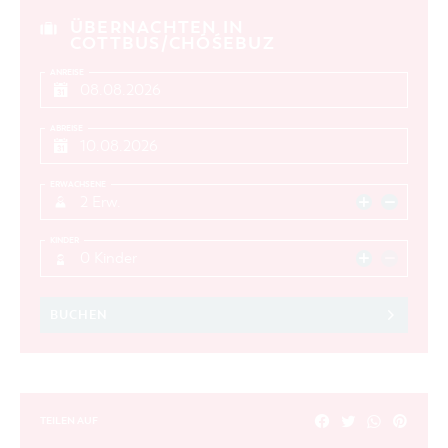
ÜBERNACHTEN IN
COTTBUS/CHÓŚEBUZ
SUCHEN
ANREISE
ABREISE
ERWACHSENE
2 Erw.
KINDER
0 Kinder
BUCHEN
TEILEN AUF