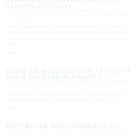
SAMMLUNGSZUGÄNGE AUS DEN
JAHREN 2021-2025
10. AUGUST 2026
11:00 – 19:00 UHR
BRANDENBURGISCHES
LANDESMUSEUM FÜR MODERNE KUNST - DIESELKRAFTWERK COTTBUS
AUSSTELLUNG
Die Doppelausstellung "Aufnahmezustand" in Frankfurt
(Oder) und Cottbus konstelliert Werkgruppen quer durch
alle Ausdrucksformen der bildenden Kunst, der Fotografie
und …
[MEHR]
OPEN-AIR-AUSSTELLUNG – FÜRSTIN
LUCIE PÜCKLER IN BRANITZ
11.08.2026 – 12.08.2026
FÜRST PÜCKLER MUSEUM PARK & SCHLOSS
BRANITZ
AUSSTELLUNG
Anlässlich des 250. Geburtstags der Fürstin Pückler am 9.
April steht ihr Wirken in und für Branitz im Fokus. Die …
[MEHR]
COTTBUSER WOCHENMARKT (DI)
11. AUGUST 2026
08:00 – 16:00 UHR
OBERKIRCHPLATZ COTTBUS
MARKT