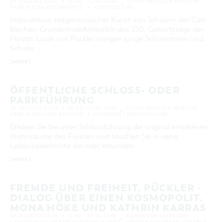
10. AUGUST 2026
10:00 – 17:00 UHR
FÜRST PÜCKLER MUSEUM
GASTRONOMIE
BAUMKUCHENFRAU
WANDERTOUREN
PARK & SCHLOSS BRANITZ
AUSSTELLUNG
COTTBUS PER VIDEO ENTDECKEN
FREIZEIT UND KULTUR
CARAVANSTELLPLÄTZE
11
12
13
14
15
16
17
SERVICE & KONTAKT
EINKAUFEN, PARKEN UND COTTBUSER
SORBEN & WENDEN
Intervention zeitgenössischer Kunst von Schülern der Carl-
KANUTOUREN
Anreise, Info, Souvenirs, Gutscheine
ÜBERNACHTUNGEN FÜR FAMILIEN
18
19
20
21
22
23
24
GESCHENKGUTSCHEIN
Blechen-GrundschuleAnlässlich des 250. Geburtstags der
LAUSITZ FESTIVAL 2026 IN COTTBUS
Fürstin Lucie von Pückler bringen junge Schülerinnen und
TOURISTINFORMATION
DER PERFEKTE TAG
EINKAUFEN
25
26
27
28
29
30
31
Schüler …
HEIRATEN IN COTTBUS
COTTBUSER BILDERGALERIE
COTTBUS VON OBEN (FOTOS)
PARKMÖGLICHKEITEN
[MEHR]
OPENART LAUSITZ BIENNALE 2026 IN COTTBUS
INFOMATERIAL
ERWEITERTE SUCHE
COTTBUS VON OBEN (KURZVIDEOS)
WOCHENMÄRKTE
"WEG DES HANDWERKS" - DIE ZUNFTZEICHEN
LADEMÖGLICHKEITEN FÜR E-BIKES
Zeitraum
ÖFFENTLICHE SCHLOSS- ODER
COTTBUSER GESCHENKGUTSCHEIN
VON
PARKFÜHRUNG
GUTSCHEINE
BIS
10. AUGUST 2026
10:30 – 11:30 UHR
FÜRST PÜCKLER MUSEUM
SOUVENIRS
PARK & SCHLOSS BRANITZ
FÜHRUNG / BESICHTIGUNG
KATEGORIE
Erleben Sie bei einer Schlossführung die original erhaltenen
COTTBUS BARRIEREFREI
alle Kategorien
Wohnräume des Fürsten und tauchen Sie in seine
ÖFFENTLICHE TOILETTEN
Lebensgeschichte ein oder erkunden …
LAUFZEIT
NACHHALTIGKEIT - WIR SIND DABEI!
aktuelle und laufende Veranstaltungen
[MEHR]
FREMDE UND FREIHEIT. PÜCKLER -
SUCHBEGRIFF
DIALOG ÜBER EINEN KOSMOPOLIT.
MONA HÖKE UND KATHRIN KARRAS
ORT
10. AUGUST 2026
11:00 – 19:00 UHR
BRANDENBURGISCHES
LANDESMUSEUM FÜR MODERNE KUNST - DIESELKRAFTWERK COTTBUS