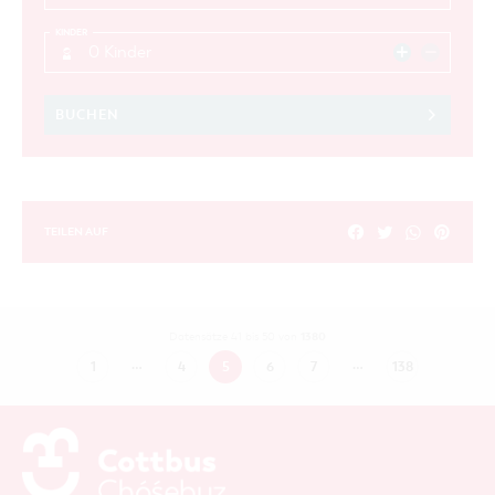
KINDER
0 Kinder
BUCHEN
TEILEN AUF
1380
Datensätze 41 bis 50 von
…
…
1
4
5
6
7
138