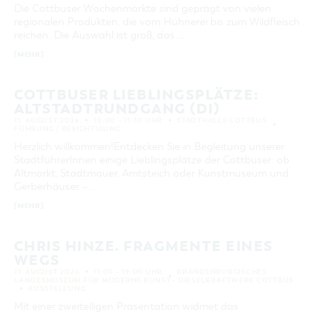
Die Cottbuser Wochenmärkte sind geprägt von vielen
regionalen Produkten, die vom Hühnerei bis zum Wildfleisch
reichen. Die Auswahl ist groß, das …
[MEHR]
COTTBUSER LIEBLINGSPLÄTZE:
ALTSTADTRUNDGANG (DI)
11. AUGUST 2026
10:00 – 11:30 UHR
STADTHALLE COTTBUS
FÜHRUNG / BESICHTIGUNG
Herzlich willkommen!Entdecken Sie in Begleitung unserer
StadtführerInnen einige Lieblingsplätze der Cottbuser: ob
Altmarkt, Stadtmauer, Amtsteich oder Kunstmuseum und
Gerberhäuser – …
[MEHR]
CHRIS HINZE. FRAGMENTE EINES
WEGS
11. AUGUST 2026
11:00 – 19:00 UHR
BRANDENBURGISCHES
LANDESMUSEUM FÜR MODERNE KUNST - DIESELKRAFTWERK COTTBUS
AUSSTELLUNG
Mit einer zweiteiligen Präsentation widmet das