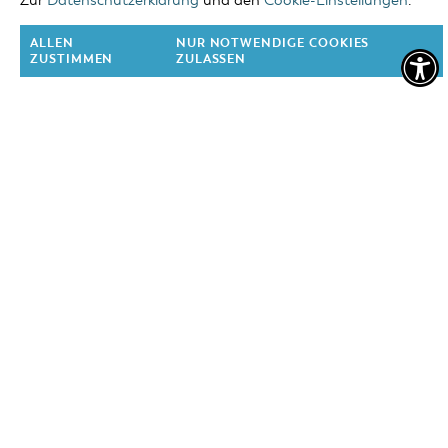
Zur
Datenschutzerklärung
und den
Cookie-Einstellungen
.
Das griechische Restaurant im Herzen von Cottbus. Der
ALLEN
NUR NOTWENDIGE COOKIES
perfekte Partner zur Planung Ihrer Familien- oder
ZUSTIMMEN
ZULASSEN
Firmenfeier. Im Sommer werden Sie sich auf der
Außenterrasse mitten auf dem historischen Altmarkt
besonders wohl fühlen. Alle Speisen gibt es auch gut
verpackt für zu Hause.
Shoppen und Schlemmen in Cottbus (Foto: CMT Cottbus, Andreas Franke)