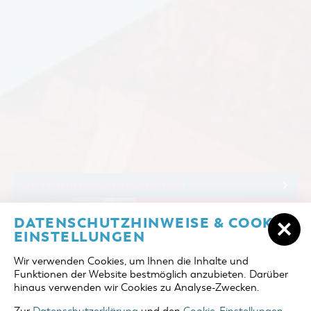
COTTBUSER GESCHENK­GUTSCHEIN
Sie sind hier:
Start
/
Cottbus entdecken
/
Einkaufen, Parken und Cottbuser
DATENSCHUTZHINWEISE & COOKIE-
RESTAURANT OLYMPIA AM
Geschenkgutschein
/
Cottbuser Geschenkgutschein
/
EINSTELLUNGEN
ALTMARKT
Wir verwenden Cookies, um Ihnen die Inhalte und
Funktionen der Website bestmöglich anzubieten. Darüber
RESTAURANT OLYMPIA
hinaus verwenden wir Cookies zu Analyse-Zwecken.
AM ALTMARKT