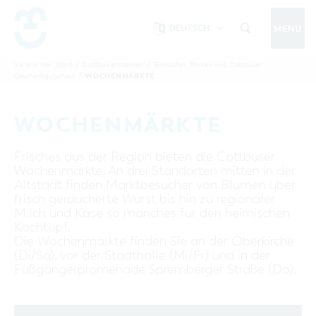
DEUTSCH
MENÜ
Um Einstellungen zur Barrierefreiheit
vornehmen zu können wird die Berechtigung
Sie sind hier:
Start
/
Cottbus entdecken
/
Einkaufen, Parken und Cottbuser
COTTBUS IM SOMMER
WOCHENMÄRKTE
Geschenkgutschein
/
funktionale Cookies
für
in den Cookie-
Einstellungen benötigt.
START
COTTBUSSERVICE
KONTAKT
WOCHENMÄRKTE
FOLGE UNS AUF
COOKIE-EINSTELLUNGEN
Frisches aus der Region bieten die Cottbuser
COTTBUS ENTDECKEN
Wochenmärkte. An drei Standorten mitten in der
Sehenswertes, Führungen, Tourentipps
Altstadt finden Marktbesucher von Blumen über
frisch geräucherte Wurst bis hin zu regionaler
INTERAKTIVE KARTE
COTTBUS ERLEBEN
Milch und Käse so manches für den heimischen
Gruppen, Übernachten, Events …
FÜHRUNGEN FÜR JEDERMANN
Kochtopf.
Die Wochenmärkte finden Sie an der Oberkirche
TOURENTIPPS, ARCHITEKTURPFAD &
COTTBUSER VERANSTALTUNGSHIGHLIGHTS
COTTBUS BESONDERS
(Di/Sa), vor der Stadthalle (Mi/Fr) und in der
PÜCKLERTICKET
Ostsee, Postkutscher und mehr...
COTTBUSER VERANSTALTUNGSKALENDER
Fußgängerpromenade Spremberger Straße (Do).
GRÜNES COTTBUS
ARCHITEKTURPFAD
ÜBERNACHTUNGEN BUCHEN
DER COTTBUSER OSTSEE
COTTBUS FÜR FAMILIEN
MUSEEN, GALERIEN, KULTUR
RADTOUREN
Tipps, Veranstaltungen, Angebote...
ANGEBOTE FÜR GRUPPEN
DER COTTBUSER POSTKUTSCHER & DIE
UNTERKÜNFTE