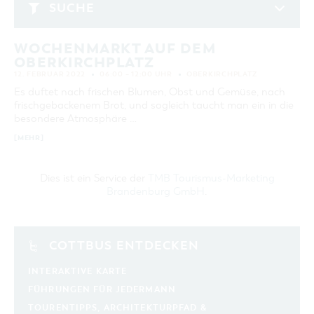
GASTRONOMIE
BAUMKUCHENFRAU
SUCHE
WANDERTOUREN
COTTBUS PER VIDEO ENTDECKEN
FREIZEIT UND KULTUR
CARAVANSTELLPLÄTZE
SERVICE & KONTAKT
Februar 2022
EINKAUFEN, PARKEN UND COTTBUSER
SORBEN & WENDEN
KANUTOUREN
Anreise, Info, Souvenirs, Gutscheine
ÜBERNACHTUNGEN FÜR FAMILIEN
GESCHENKGUTSCHEIN
WOCHENMARKT AUF DEM
MO
DI
MI
DO
FR
SA
SO
LAUSITZ FESTIVAL 2026 IN COTTBUS
TOURISTINFORMATION
OBERKIRCHPLATZ
DER PERFEKTE TAG
EINKAUFEN
1
2
3
4
5
6
HEIRATEN IN COTTBUS
COTTBUSER BILDERGALERIE
12. FEBRUAR 2022
06:00 – 12:00 UHR
OBERKIRCHPLATZ
COTTBUS VON OBEN (FOTOS)
PARKMÖGLICHKEITEN
"WEG DES HANDWERKS" - DIE ZUNFTZEICHEN
7
8
9
10
11
12
13
Es duftet nach frischen Blumen, Obst und Gemüse, nach
INFOMATERIAL
COTTBUS VON OBEN (KURZVIDEOS)
WOCHENMÄRKTE
frischgebackenem Brot, und sogleich taucht man ein in die
14
15
16
17
18
19
20
LADEMÖGLICHKEITEN FÜR E-BIKES
besondere Atmosphäre …
COTTBUSER GESCHENKGUTSCHEIN
GUTSCHEINE
[MEHR]
21
22
23
24
25
26
27
SOUVENIRS
28
Dies ist ein Service der
TMB Tourismus-Marketing
COTTBUS BARRIEREFREI
Brandenburg GmbH
.
ERWEITERTE SUCHE
ÖFFENTLICHE TOILETTEN
NACHHALTIGKEIT - WIR SIND DABEI!
Zeitraum
ZURÜCKSETZEN
VON
COTTBUS ENTDECKEN
BIS
INTERAKTIVE KARTE
SUCHBEGRIFF
FÜHRUNGEN FÜR JEDERMANN
TOURENTIPPS, ARCHITEKTURPFAD &