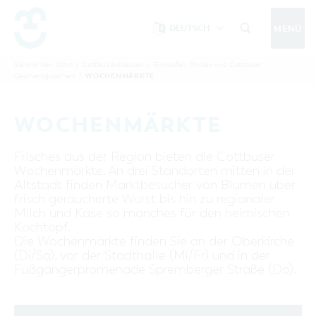
DEUTSCH
MENÜ
Um Einstellungen zur Barrierefreiheit
vornehmen zu können wird die Berechtigung
Sie sind hier:
Start
/
Cottbus entdecken
/
Einkaufen, Parken und Cottbuser
COTTBUS IM SOMMER
WOCHENMÄRKTE
Geschenkgutschein
/
funktionale Cookies
für
in den Cookie-
Einstellungen benötigt.
START
COTTBUSSERVICE
KONTAKT
WOCHENMÄRKTE
FOLGE UNS AUF
COOKIE-EINSTELLUNGEN
Frisches aus der Region bieten die Cottbuser
COTTBUS ENTDECKEN
Wochenmärkte. An drei Standorten mitten in der
Sehenswertes, Führungen, Tourentipps
Altstadt finden Marktbesucher von Blumen über
frisch geräucherte Wurst bis hin zu regionaler
INTERAKTIVE KARTE
COTTBUS ERLEBEN
Milch und Käse so manches für den heimischen
Gruppen, Übernachten, Events …
FÜHRUNGEN FÜR JEDERMANN
Kochtopf.
Die Wochenmärkte finden Sie an der Oberkirche
TOURENTIPPS, ARCHITEKTURPFAD &
COTTBUSER VERANSTALTUNGSHIGHLIGHTS
COTTBUS BESONDERS
(Di/Sa), vor der Stadthalle (Mi/Fr) und in der
PÜCKLERTICKET
Ostsee, Postkutscher und mehr...
COTTBUSER VERANSTALTUNGSKALENDER
Fußgängerpromenade Spremberger Straße (Do).
GRÜNES COTTBUS
ARCHITEKTURPFAD
ÜBERNACHTUNGEN BUCHEN
DER COTTBUSER OSTSEE
COTTBUS FÜR FAMILIEN
MUSEEN, GALERIEN, KULTUR
RADTOUREN
Tipps, Veranstaltungen, Angebote...
ANGEBOTE FÜR GRUPPEN
DER COTTBUSER POSTKUTSCHER & DIE
UNTERKÜNFTE