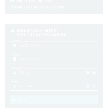
ANGEBOTE FÜR GRUPPEN
aktuelle und laufende Veranstaltungen
COTTBUS PER VIDEO ENTDECKEN
SUCHBEGRIFF
ÜBERNACHTEN IN
ORT
COTTBUS/CHÓŚEBUZ
ANREISE
SUCHEN
ABREISE
ERWACHSENE
2 Erw.
KINDER
0 Kinder
BUCHEN