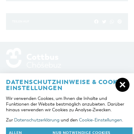
TEILEN AUF
ADRESSE / ANFAHRT
Berliner Platz 6 / Stadthalle
DATENSCHUTZHINWEISE & COOKIE-
03046 Cottbus
EINSTELLUNGEN
TELEFON
+49 355 75420
Wir verwenden Cookies, um Ihnen die Inhalte und
FAX
+49 355 7542455
Funktionen der Website bestmöglich anzubieten. Darüber
E-MAIL
cottbus-service@cmt-cottbus.de
hinaus verwenden wir Cookies zu Analyse-Zwecken.
Zur
Datenschutzerklärung
und den
Cookie-Einstellungen
.
START
COTTBUSSERVICE
KONTAKT
DATENSCHUTZ
IMPRESSUM
COOKIE-EINSTELLUNGEN
ALLEN
NUR NOTWENDIGE COOKIES