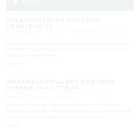
sein … Unsere
SUCHE
GASTRONOMIE
BAUMKUCHENFRAU
WANDERTOUREN
COTTBUS PER VIDEO ENTDECKEN
FREIZEIT UND KULTUR
CARAVANSTELLPLÄTZE
Veranstaltungshighlights finden Sie
SERVICE & KONTAKT
Dezember 2024
EINKAUFEN, PARKEN UND COTTBUSER
SORBEN & WENDEN
KANUTOUREN
Anreise, Info, Souvenirs, Gutscheine
hier:
ÜBERNACHTUNGEN FÜR FAMILIEN
GESCHENKGUTSCHEIN
STAATSTHEATER COTTBUS:
MO
DI
MI
DO
FR
SA
SO
LAUSITZ FESTIVAL 2026 IN COTTBUS
TOURISTINFORMATION
VERBLENDET
DER PERFEKTE TAG
EINKAUFEN
1
HEIRATEN IN COTTBUS
05. DEZEMBER 2024
19:30 UHR
KAMMERBÜHNE
THEATER /
COTTBUSER BILDERGALERIE
TANZ / KABARETT
COTTBUS VON OBEN (FOTOS)
PARKMÖGLICHKEITEN
2
3
4
5
6
7
8
"WEG DES HANDWERKS" - DIE ZUNFTZEICHEN
INFOMATERIAL
Enthüllungsstück von Dave Davidson (DSE) Dass Oli seine
COTTBUS VON OBEN (KURZVIDEOS)
WOCHENMÄRKTE
Identität im Internet gestohlen wurde, ist schlimm genug.
9
10
11
12
13
14
15
LADEMÖGLICHKEITEN FÜR E-BIKES
Doch kurz darauf bricht …
COTTBUSER GESCHENKGUTSCHEIN
16
17
18
19
20
21
22
GUTSCHEINE
[MEHR]
SOUVENIRS
23
24
25
26
27
28
29
WEIHNACHTSMARKT DER 1000
COTTBUS BARRIEREFREI
30
31
STERNE IN COTTBUS
ÖFFENTLICHE TOILETTEN
25.11.2024 – 23.12.2024
11:00 – 19:00 UHR
COTTBUSER
INNENSTADT
WEIHNACHTSMARKT
ERWEITERTE SUCHE
NACHHALTIGKEIT - WIR SIND DABEI!
Traditionell wird der Herrnhuter Stern in den Cottbus-
Zeitraum
ZURÜCKSETZEN
Farben rot-weiß den Weihnachtsmarkt und die Innenstadt
VON
in ein grenzenloses Sternenmeer tauchen. Im …
BIS
[MEHR]
KATEGORIE
alle Kategorien