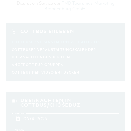
Dies ist ein Service der
TMB Tourismus-Marketing
Brandenburg GmbH
.
LAUFZEIT
aktuelle und laufende Veranstaltungen
COTTBUS ERLEBEN
SUCHBEGRIFF
COTTBUSER VERANSTALTUNGSHIGHLIGHTS
ORT
COTTBUSER VERANSTALTUNGSKALENDER
ÜBERNACHTUNGEN BUCHEN
SUCHEN
ANGEBOTE FÜR GRUPPEN
COTTBUS PER VIDEO ENTDECKEN
ÜBERNACHTEN IN
COTTBUS/CHÓŚEBUZ
ANREISE
ABREISE