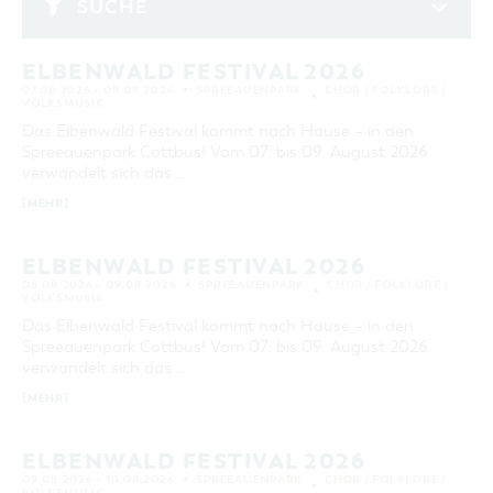
sein … Unsere
SUCHE
GASTRONOMIE
BAUMKUCHENFRAU
WANDERTOUREN
COTTBUS PER VIDEO ENTDECKEN
FREIZEIT UND KULTUR
CARAVANSTELLPLÄTZE
Veranstaltungshighlights finden Sie
SERVICE & KONTAKT
Juli 2026
EINKAUFEN, PARKEN UND COTTBUSER
SORBEN & WENDEN
KANUTOUREN
Anreise, Info, Souvenirs, Gutscheine
hier:
ÜBERNACHTUNGEN FÜR FAMILIEN
GESCHENKGUTSCHEIN
ELBENWALD FESTIVAL 2026
MO
DI
MI
DO
FR
SA
SO
LAUSITZ FESTIVAL 2026 IN COTTBUS
TOURISTINFORMATION
07.08.2026 – 08.08.2026
SPREEAUENPARK
CHOR / FOLKLORE /
DER PERFEKTE TAG
EINKAUFEN
1
2
3
4
5
VOLKSMUSIK
HEIRATEN IN COTTBUS
COTTBUSER BILDERGALERIE
COTTBUS VON OBEN (FOTOS)
Das Elbenwald Festival kommt nach Hause – in den
PARKMÖGLICHKEITEN
6
7
8
9
10
11
12
"WEG DES HANDWERKS" - DIE ZUNFTZEICHEN
Spreeauenpark Cottbus! Vom 07. bis 09. August 2026
INFOMATERIAL
COTTBUS VON OBEN (KURZVIDEOS)
WOCHENMÄRKTE
verwandelt sich das …
13
14
15
16
17
18
19
LADEMÖGLICHKEITEN FÜR E-BIKES
COTTBUSER GESCHENKGUTSCHEIN
[MEHR]
20
21
22
23
24
25
26
GUTSCHEINE
SOUVENIRS
27
28
29
30
31
ELBENWALD FESTIVAL 2026
COTTBUS BARRIEREFREI
08.08.2026 – 09.08.2026
SPREEAUENPARK
CHOR / FOLKLORE /
VOLKSMUSIK
ERWEITERTE SUCHE
ÖFFENTLICHE TOILETTEN
Das Elbenwald Festival kommt nach Hause – in den
Spreeauenpark Cottbus! Vom 07. bis 09. August 2026
Zeitraum
NACHHALTIGKEIT - WIR SIND DABEI!
verwandelt sich das …
VON
BIS
[MEHR]
KATEGORIE
alle Kategorien
ELBENWALD FESTIVAL 2026
09.08.2026 – 10.08.2026
SPREEAUENPARK
CHOR / FOLKLORE /
LAUFZEIT
VOLKSMUSIK