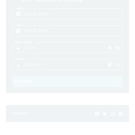
ANREISE
ABREISE
ERWACHSENE
2 Erw.
KINDER
0 Kinder
BUCHEN
TEILEN AUF