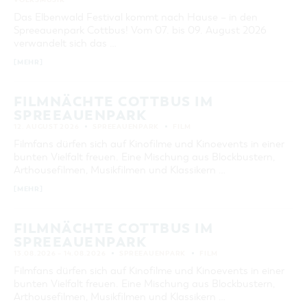
aktuelle und laufende Veranstaltungen
Das Elbenwald Festival kommt nach Hause – in den
Spreeauenpark Cottbus! Vom 07. bis 09. August 2026
verwandelt sich das …
SUCHBEGRIFF
[MEHR]
ORT
FILMNÄCHTE COTTBUS IM
SPREEAUENPARK
SUCHEN
12. AUGUST 2026
SPREEAUENPARK
FILM
Filmfans dürfen sich auf Kinofilme und Kinoevents in einer
bunten Vielfalt freuen. Eine Mischung aus Blockbustern,
Arthousefilmen, Musikfilmen und Klassikern …
[MEHR]
FILMNÄCHTE COTTBUS IM
SPREEAUENPARK
13.08.2026 – 14.08.2026
SPREEAUENPARK
FILM
Filmfans dürfen sich auf Kinofilme und Kinoevents in einer
bunten Vielfalt freuen. Eine Mischung aus Blockbustern,
Arthousefilmen, Musikfilmen und Klassikern …