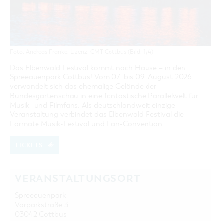
GASTRONOMIE
BAUMKUCHENFRAU
WANDERTOUREN
COTTBUS PER VIDEO ENTDECKEN
FREIZEIT UND KULTUR
CARAVANSTELLPLÄTZE
SERVICE & KONTAKT
EINKAUFEN, PARKEN UND COTTBUSER
SORBEN & WENDEN
KANUTOUREN
Anreise, Info, Souvenirs, Gutscheine
ÜBERNACHTUNGEN FÜR FAMILIEN
GESCHENKGUTSCHEIN
LAUSITZ FESTIVAL 2026 IN COTTBUS
TOURISTINFORMATION
DER PERFEKTE TAG
EINKAUFEN
HEIRATEN IN COTTBUS
Foto: Andreas Franke, Lizenz: CMT Cottbus (Bild: 1/4)
COTTBUSER BILDERGALERIE
COTTBUS VON OBEN (FOTOS)
PARKMÖGLICHKEITEN
"WEG DES HANDWERKS" - DIE ZUNFTZEICHEN
Das Elbenwald Festival kommt nach Hause – in den
INFOMATERIAL
COTTBUS VON OBEN (KURZVIDEOS)
WOCHENMÄRKTE
Spreeauenpark Cottbus! Vom 07. bis 09. August 2026
LADEMÖGLICHKEITEN FÜR E-BIKES
verwandelt sich das ehemalige Gelände der
COTTBUSER GESCHENKGUTSCHEIN
Bundesgartenschau in eine fantastische Parallelwelt für
GUTSCHEINE
Musik- und Filmfans. Als deutschlandweit einzige
SOUVENIRS
Veranstaltung verbindet das Elbenwald Festival die
Formate Musik-Festival und Fan-Convention.
COTTBUS BARRIEREFREI
ÖFFENTLICHE TOILETTEN
TICKETS
NACHHALTIGKEIT - WIR SIND DABEI!
VERANSTALTUNGSORT
Spreeauenpark
Vorparkstraße 3
03042 Cottbus