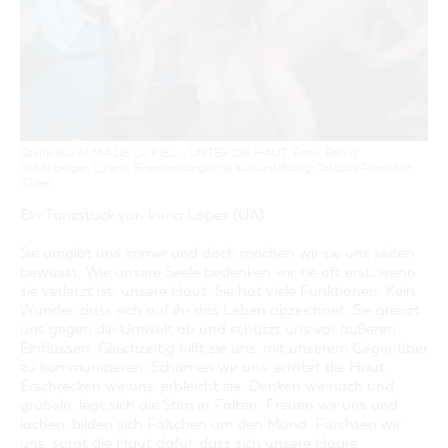
GASTRONOMIE
BAUMKUCHENFRAU
WANDERTOUREN
COTTBUS PER VIDEO ENTDECKEN
FREIZEIT UND KULTUR
CARAVANSTELLPLÄTZE
SERVICE & KONTAKT
EINKAUFEN, PARKEN UND COTTBUSER
SORBEN & WENDEN
KANUTOUREN
Anreise, Info, Souvenirs, Gutscheine
ÜBERNACHTUNGEN FÜR FAMILIEN
GESCHENKGUTSCHEIN
LAUSITZ FESTIVAL 2026 IN COTTBUS
TOURISTINFORMATION
DER PERFEKTE TAG
EINKAUFEN
HEIRATEN IN COTTBUS
COTTBUSER BILDERGALERIE
COTTBUS VON OBEN (FOTOS)
PARKMÖGLICHKEITEN
"WEG DES HANDWERKS" - DIE ZUNFTZEICHEN
INFOMATERIAL
COTTBUS VON OBEN (KURZVIDEOS)
WOCHENMÄRKTE
Szene aus ALMA DE LA PIEL – UNTER DIE HAUT, Foto: Bernd
LADEMÖGLICHKEITEN FÜR E-BIKES
Schönberger, Lizenz: Brandenburgische Kulturstiftung Cottbus-Frankfurt
COTTBUSER GESCHENKGUTSCHEIN
(Oder)
GUTSCHEINE
Ein Tanzstück von Inma López (UA)
SOUVENIRS
Sie umgibt uns immer und doch machen wir sie uns selten
COTTBUS BARRIEREFREI
bewusst. Wie unsere Seele bedenken wir sie oft erst, wenn
ÖFFENTLICHE TOILETTEN
sie verletzt ist: unsere Haut. Sie hat viele Funktionen. Kein
Wunder, dass sich auf ihr das Leben abzeichnet. Sie grenzt
NACHHALTIGKEIT - WIR SIND DABEI!
uns gegen die Umwelt ab und schützt uns vor äußeren
Einflüssen. Gleichzeitig hilft sie uns, mit unserem Gegenüber
zu kommunizieren: Schämen wir uns, errötet die Haut.
Erschrecken wir uns, erbleicht sie. Denken wir nach und
grübeln, legt sich die Stirn in Falten. Freuen wir uns und
lachen, bilden sich Fältchen um den Mund. Fürchten wir
uns, sorgt die Haut dafür, dass sich unsere Haare