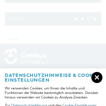
TEILEN AUF
ZURÜCK
ADRESSE / ANFAHRT
Berliner Platz 6 / Stadthalle
DATENSCHUTZHINWEISE & COOKIE-
03046 Cottbus
EINSTELLUNGEN
TELEFON
+49 355 75420
Wir verwenden Cookies, um Ihnen die Inhalte und
FAX
+49 355 7542455
Funktionen der Website bestmöglich anzubieten. Darüber
E-MAIL
cottbus-service@cmt-cottbus.de
hinaus verwenden wir Cookies zu Analyse-Zwecken.
Zur
Datenschutzerklärung
und den
Cookie-Einstellungen
.