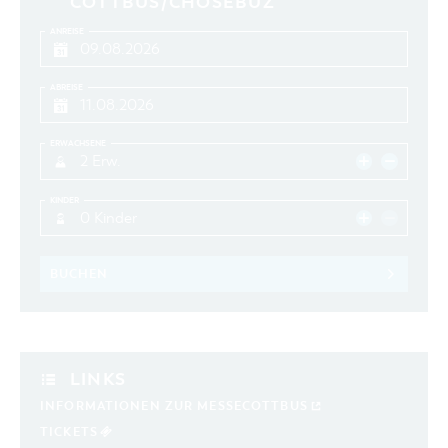
COTTBUS/CHÓŚEBUZ
ANREISE
ABREISE
ERWACHSENE
2 Erw.
KINDER
0 Kinder
BUCHEN
LINKS
INFORMATIONEN ZUR MESSECOTTBUS
TICKETS