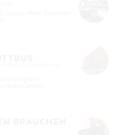
MARKT
, Litauen, Polen, Tschechien
t. …
OTTBUS
TBUS E.V. - GEDENKSTÄTTE
Familienangebote,
uchthaus Cottbus/
REN BRAUCHEN