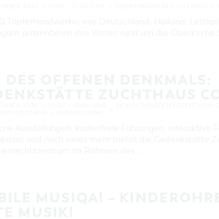
TEMBER 2026
11:00 – 17:00 UHR
OBERKIRCHPLATZ COTTBUS
0 Töpferhandwerker aus Deutschland, Holland, Lettland
garn präsentieren ihre Waren rund um die Oberkirche S
G DES OFFENEN DENKMALS:
DENKSTÄTTE ZUCHTHAUS C
TEMBER 2026
13:00 – 18:00 UHR
MENSCHENRECHTSZENTRUM COT
AUS COTTBUS
AUSSTELLUNG
che Ausstellungen, kostenfreie Führungen, interaktive 
basar und noch vieles mehr bietet die Gedenkstätte Z
enrechtszentrum im Rahmen des …
BILE MUSIQA! – KINDEROH
E MUSIK!