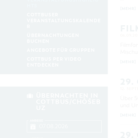
VERANSTALTUNGSHIGHLIG
aktuelle und laufende Veranstaltungen
HTS
[MEHR]
COTTBUSER
VERANSTALTUNGSKALENDE
SUCHBEGRIFF
FI
R
ÜBERNACHTUNGEN
06.09.20
ORT
BUCHEN
Filmfan
ANGEBOTE FÜR GRUPPEN
Mischu
SUCHEN
COTTBUS PER VIDEO
[MEHR]
ENTDECKEN
29.
12. SEP
ÜBERNACHTEN IN
Über 5
COTTBUS/CHÓŚEB
und Un
UZ
[MEHR]
ANREISE
29.