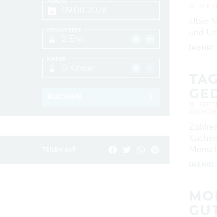
ABREISE
13. SEP
Über 5
ERWACHSENE
und Un
2 Erw.
[MEHR]
KINDER
0 Kinder
TA
GE
BUCHEN
13. SEP
ZUCHTH
Zahlrei
Kuchen
Mensch
TEILEN AUF
[MEHR]
MO
GUT