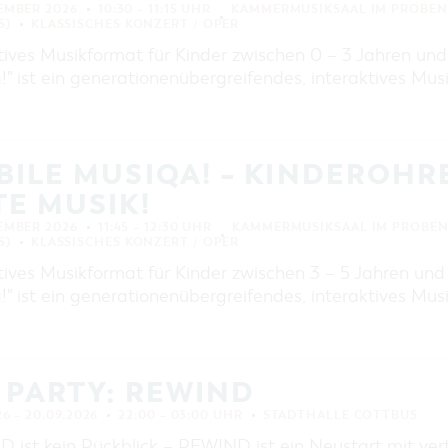
TEMBER 2026
10:30 – 11:15 UHR
KAMMERMUSIKSAAL IM PROBEN
S)
KLASSISCHES KONZERT / OPER
tives Musikformat für Kinder zwischen 0 – 3 Jahren un
" ist ein generationenübergreifendes, interaktives Mus
BILE MUSIQA! – KINDEROH
E MUSIK!
TEMBER 2026
11:45 – 12:30 UHR
KAMMERMUSIKSAAL IM PROBEN
S)
KLASSISCHES KONZERT / OPER
tives Musikformat für Kinder zwischen 3 – 5 Jahren un
" ist ein generationenübergreifendes, interaktives Mus
 PARTY: REWIND
26 – 20.09.2026
22:00 – 03:00 UHR
STADTHALLE COTTBUS
 ist kein Rückblick – REWIND ist ein Neustart mit ver