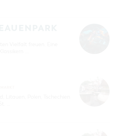
EEAUENPARK
en Vielfalt freuen. Eine
Klassikern …
MARKT
, Litauen, Polen, Tschechien
t. …