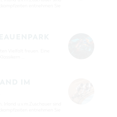
ttkampfzeiten entnehmen Sie
EEAUENPARK
en Vielfalt freuen. Eine
Klassikern …
ND IM S
T
h, Irland u.v.m.Zuschauer sind
ttkampfzeiten entnehmen Sie