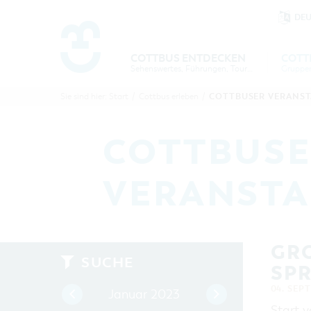
DE
Um Einstellungen zur Barrierefre
COTTBUS ENTDECKEN
COTT
Sehenswertes, Führungen, Tourentipps
COTTBU
COTTB
COTTBUSER VERANS
Sie sind hier:
Start
/
Cottbus erleben
/
ENTDECK
ERLEBE
B
COTTBUSE
VERANSTA
GRO
SUCHE
PRI
04. SEP
Januar 2023
Start v