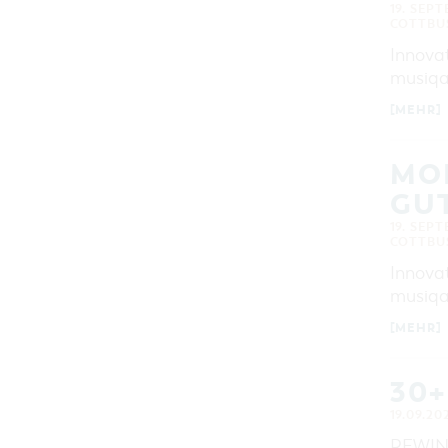
19. SEP
COTTBU
Innova
musiqa!
[MEHR]
MO
GUT
19. SEP
COTTBU
Innova
musiqa!
[MEHR]
30+
19.09.20
REWIND