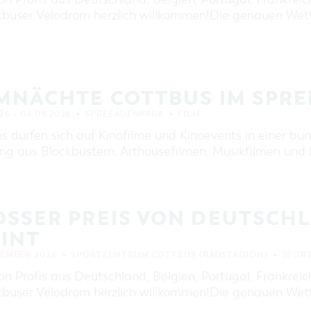
EINKAUFEN, PARKEN UND
tbuser Velodrom herzlich willkommen!Die genauen We
COTTBUSER GESCHENKGUTSCHEIN
EINKAUFEN
PARKMÖGLICHKEITEN
WOCHENMÄRKTE
LMNÄCHTE COTTBUS IM SPR
COTTBUSER GESCHENKGUTSCHEIN
26 – 06.09.2026
SPREEAUENPARK
FILM
DER PERFEKTE TAG
s dürfen sich auf Kinofilme und Kinoevents in einer bunt
COTTBUS VON OBEN (FOTOS)
ng aus Blockbustern, Arthousefilmen, Musikfilmen und 
COTTBUS VON OBEN
(KURZVIDEOS)
SSER PREIS VON DEUTSCHLA
NT
TEMBER 2026
SPORTZENTRUM COTTBUS (RADSTADION)
SPOR
on Profis aus Deutschland, Belgien, Portugal, Frankreic
tbuser Velodrom herzlich willkommen!Die genauen We