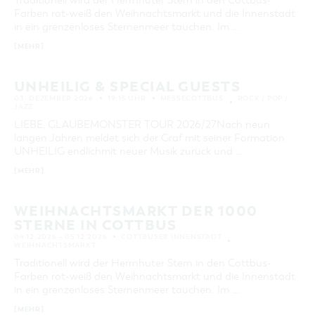
GASTRONOMIE
BAUMKUCHENFRAU
WANDERTOUREN
COTTBUS PER VIDEO ENTDECKEN
FREIZEIT UND KULTUR
Farben rot-weiß den Weihnachtsmarkt und die Innenstadt
CARAVANSTELLPLÄTZE
14
15
16
17
18
19
20
SERVICE & KONTAKT
in ein grenzenloses Sternenmeer tauchen. Im …
EINKAUFEN, PARKEN UND COTTBUSER
SORBEN & WENDEN
KANUTOUREN
Anreise, Info, Souvenirs, Gutscheine
ÜBERNACHTUNGEN FÜR FAMILIEN
21
22
23
24
25
26
27
GESCHENKGUTSCHEIN
[MEHR]
LAUSITZ FESTIVAL 2026 IN COTTBUS
TOURISTINFORMATION
DER PERFEKTE TAG
EINKAUFEN
28
HEIRATEN IN COTTBUS
COTTBUSER BILDERGALERIE
COTTBUS VON OBEN (FOTOS)
UNHEILIG & SPECIAL GUESTS
PARKMÖGLICHKEITEN
"WEG DES HANDWERKS" - DIE ZUNFTZEICHEN
INFOMATERIAL
ERWEITERTE SUCHE
03. DEZEMBER 2026
19:15 UHR
MESSECOTTBUS
ROCK / POP /
COTTBUS VON OBEN (KURZVIDEOS)
WOCHENMÄRKTE
JAZZ
LADEMÖGLICHKEITEN FÜR E-BIKES
Zeitraum
LIEBE, GLAUBEMONSTER TOUR 2026/27Nach neun
COTTBUSER GESCHENKGUTSCHEIN
VON
langen Jahren meldet sich der Graf mit seiner Formation
GUTSCHEINE
BIS
UNHEILIG endlichmit neuer Musik zurück und …
SOUVENIRS
[MEHR]
KATEGORIE
COTTBUS BARRIEREFREI
alle Kategorien
ÖFFENTLICHE TOILETTEN
WEIHNACHTSMARKT DER 1000
LAUFZEIT
STERNE IN COTTBUS
NACHHALTIGKEIT - WIR SIND DABEI!
aktuelle und laufende Veranstaltungen
04.12.2026 – 05.12.2026
COTTBUSER INNENSTADT
WEIHNACHTSMARKT
Traditionell wird der Herrnhuter Stern in den Cottbus-
SUCHBEGRIFF
Farben rot-weiß den Weihnachtsmarkt und die Innenstadt
in ein grenzenloses Sternenmeer tauchen. Im …
ORT
[MEHR]