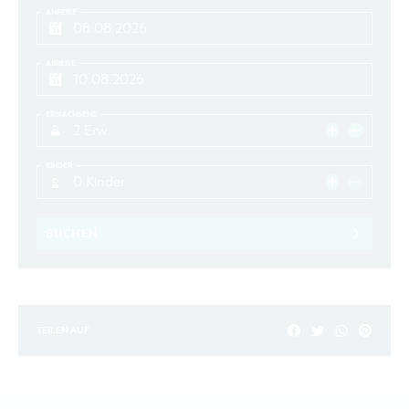
ANREISE
ABREISE
ERWACHSENE
2 Erw.
KINDER
0 Kinder
BUCHEN
TEILEN AUF