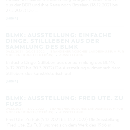
VON
aus der DDR und ihre Reise nach Brasilien (18.12.2021 bis
BIS
27.2.2022) Die …
KATEGORIE
[MEHR]
alle Kategorien
LAUFZEIT
BLMK: AUSSTELLUNG: EINFACHE
aktuelle und laufende Veranstaltungen
DINGE. STILLLEBEN AUS DER
SAMMLUNG DES BLMK
04.12.2021 – 20.03.2022
BRANDENBURGISCHES LANDESMUSEUM FÜR
SUCHBEGRIFF
MODERNE KUNST (COTTBUS)
AUSSTELLUNG
Einfache Dinge. Stillleben aus der Sammlung des BLMK
(4.12.2021 bis 20.3.2022) Die Ausstellung widmet sich dem
ORT
Stillleben, das kunsthistorisch auf …
[MEHR]
SUCHEN
BLMK: AUSSTELLUNG: FRED UTE. ZU
FUSS
04.12.2021 – 13.02.2022
BRANDENBURGISCHES LANDESMUSEUM FÜR
MODERNE KUNST (COTTBUS)
AUSSTELLUNG
Fred Ute. Zu Fuß (4.12.2021 bis 13.2.2022) Die Ausstellung
"Fred Ute. Zu Fuß" widmet sich dem Werk des 1966 in …