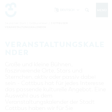
DEUTSCH
MENÜ
Um Einstellungen zur Barrierefreiheit
vornehmen zu können wird die Berechtigung
COTTBUSER
Sie sind hier:
Start
/
Cottbus erleben
/
COTTBUS IM SOMMER
VERANSTALTUNGSKALENDER
funktionale Cookies
für
in den Cookie-
Einstellungen benötigt.
START
COTTBUSSERVICE
KONTAKT
VERANSTALTUNGSKALE
FOLGE UNS AUF
COOKIE-EINSTELLUNGEN
NDER
COTTBUS ENTDECKEN
Große und kleine Bühnen,
Sehenswertes, Führungen, Tourentipps
faszinierende Orte, Stars und
INTERAKTIVE KARTE
COTTBUS ERLEBEN
Sternchen, aktiv oder passiv dabei
Gruppen, Übernachten, Events …
FÜHRUNGEN FÜR JEDERMANN
sein - Cottbus hat für jedes Interesse
TOURENTIPPS, ARCHITEKTURPFAD &
COTTBUSER VERANSTALTUNGSHIGHLIGHTS
das passende kulturelle Angebot. Eine
COTTBUS BESONDERS
PÜCKLERTICKET
Ostsee, Postkutscher und mehr...
COTTBUSER VERANSTALTUNGSKALENDER
Auswahl aus dem
GRÜNES COTTBUS
ARCHITEKTURPFAD
Veranstaltungskalender der Stadt
ÜBERNACHTUNGEN BUCHEN
DER COTTBUSER OSTSEE
COTTBUS FÜR FAMILIEN
MUSEEN, GALERIEN, KULTUR
Cottbus haben wir für Sie
RADTOUREN
Tipps, Veranstaltungen, Angebote...
ANGEBOTE FÜR GRUPPEN
DER COTTBUSER POSTKUTSCHER & DIE
UNTERKÜNFTE