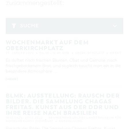
zusammengestellt:
GASTRONOMIE
BAUMKUCHENFRAU
WANDERTOUREN
COTTBUS PER VIDEO ENTDECKEN
FREIZEIT UND KULTUR
CARAVANSTELLPLÄTZE
SERVICE & KONTAKT
EINKAUFEN, PARKEN UND COTTBUSER
SORBEN & WENDEN
KANUTOUREN
Anreise, Info, Souvenirs, Gutscheine
ÜBERNACHTUNGEN FÜR FAMILIEN
GESCHENKGUTSCHEIN
LAUSITZ FESTIVAL 2026 IN COTTBUS
TOURISTINFORMATION
SUCHE
DER PERFEKTE TAG
EINKAUFEN
HEIRATEN IN COTTBUS
COTTBUSER BILDERGALERIE
Januar 2022
COTTBUS VON OBEN (FOTOS)
PARKMÖGLICHKEITEN
"WEG DES HANDWERKS" - DIE ZUNFTZEICHEN
INFOMATERIAL
WOCHENMARKT AUF DEM
MO
DI
MI
DO
FR
SA
SO
COTTBUS VON OBEN (KURZVIDEOS)
WOCHENMÄRKTE
OBERKIRCHPLATZ
LADEMÖGLICHKEITEN FÜR E-BIKES
1
2
COTTBUSER GESCHENKGUTSCHEIN
25. JANUAR 2022
06:00 – 12:00 UHR
OBERKIRCHPLATZ
MARKT
GUTSCHEINE
3
4
5
6
7
8
9
Es duftet nach frischen Blumen, Obst und Gemüse, nach
SOUVENIRS
frischgebackenem Brot, und sogleich taucht man ein in die
10
11
12
13
14
15
16
besondere Atmosphäre …
COTTBUS BARRIEREFREI
[MEHR]
17
18
19
20
21
22
23
ÖFFENTLICHE TOILETTEN
24
25
26
27
28
29
30
NACHHALTIGKEIT - WIR SIND DABEI!
BLMK: AUSSTELLUNG: RAUSCH DER
BILDER. DIE SAMMLUNG CHAGAS
31
FREITAS. KUNST AUS DER DDR UND
IHRE REISE NACH BRASILIEN
ERWEITERTE SUCHE
18.12.2021 – 27.02.2022
BRANDENBURGISCHES LANDESMUSEUM FÜR
MODERNE KUNST (COTTBUS)
AUSSTELLUNG
Zeitraum
ZURÜCKSETZEN
Rausch der Bilder. Die Sammlung Chagas Freitas. Kunst