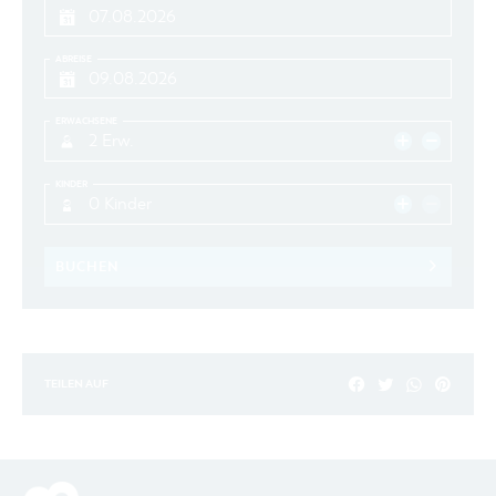
ABREISE
ERWACHSENE
2 Erw.
KINDER
0 Kinder
BUCHEN
TEILEN AUF