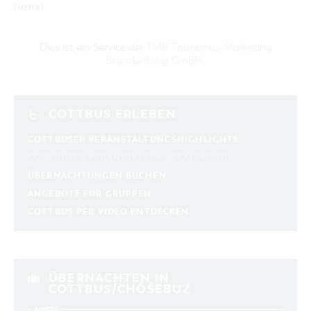
[MEHR]
Dies ist ein Service der
TMB Tourismus-Marketing
Brandenburg GmbH
.
COTTBUS ERLEBEN
COTTBUSER VERANSTALTUNGSHIGHLIGHTS
COTTBUSER VERANSTALTUNGSKALENDER
ÜBERNACHTUNGEN BUCHEN
ANGEBOTE FÜR GRUPPEN
COTTBUS PER VIDEO ENTDECKEN
ÜBERNACHTEN IN
COTTBUS/CHÓŚEBUZ
ANREISE