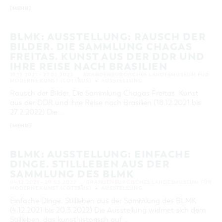
[MEHR]
KATEGORIE
alle Kategorien
BLMK: AUSSTELLUNG: RAUSCH DER
LAUFZEIT
BILDER. DIE SAMMLUNG CHAGAS
aktuelle und laufende Veranstaltungen
FREITAS. KUNST AUS DER DDR UND
IHRE REISE NACH BRASILIEN
18.12.2021 – 27.02.2022
BRANDENBURGISCHES LANDESMUSEUM FÜR
SUCHBEGRIFF
MODERNE KUNST (COTTBUS)
AUSSTELLUNG
Rausch der Bilder. Die Sammlung Chagas Freitas. Kunst
aus der DDR und ihre Reise nach Brasilien (18.12.2021 bis
ORT
27.2.2022) Die …
[MEHR]
SUCHEN
BLMK: AUSSTELLUNG: EINFACHE
DINGE. STILLLEBEN AUS DER
SAMMLUNG DES BLMK
04.12.2021 – 20.03.2022
BRANDENBURGISCHES LANDESMUSEUM FÜR
MODERNE KUNST (COTTBUS)
AUSSTELLUNG
Einfache Dinge. Stillleben aus der Sammlung des BLMK
(4.12.2021 bis 20.3.2022) Die Ausstellung widmet sich dem
Stillleben, das kunsthistorisch auf …