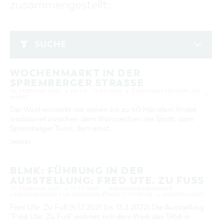
zusammengestellt:
GASTRONOMIE
BAUMKUCHENFRAU
WANDERTOUREN
COTTBUS PER VIDEO ENTDECKEN
FREIZEIT UND KULTUR
CARAVANSTELLPLÄTZE
SERVICE & KONTAKT
EINKAUFEN, PARKEN UND COTTBUSER
SORBEN & WENDEN
KANUTOUREN
Anreise, Info, Souvenirs, Gutscheine
ÜBERNACHTUNGEN FÜR FAMILIEN
GESCHENKGUTSCHEIN
LAUSITZ FESTIVAL 2026 IN COTTBUS
TOURISTINFORMATION
SUCHE
DER PERFEKTE TAG
EINKAUFEN
HEIRATEN IN COTTBUS
COTTBUSER BILDERGALERIE
Februar 2022
COTTBUS VON OBEN (FOTOS)
PARKMÖGLICHKEITEN
"WEG DES HANDWERKS" - DIE ZUNFTZEICHEN
INFOMATERIAL
WOCHENMARKT IN DER
MO
DI
MI
DO
FR
SA
SO
COTTBUS VON OBEN (KURZVIDEOS)
WOCHENMÄRKTE
SPREMBERGER STRASSE
LADEMÖGLICHKEITEN FÜR E-BIKES
1
2
3
4
5
6
COTTBUSER GESCHENKGUTSCHEIN
10. FEBRUAR 2022
08:00 – 17:00 UHR
STADTHALLENVORPLATZ
GUTSCHEINE
MARKT
7
8
9
10
11
12
13
Der Wochenmarkt mit seinen bis zu 40 Händlern findet
SOUVENIRS
traditionell zwischen dem Wahrzeichen der Stadt, dem
14
15
16
17
18
19
20
COTTBUS BARRIEREFREI
Spremberger Turm; dem einst …
21
22
23
24
25
26
27
ÖFFENTLICHE TOILETTEN
[MEHR]
28
NACHHALTIGKEIT - WIR SIND DABEI!
BLMK: FÜHRUNG IN DER
AUSSTELLUNG: FRED UTE. ZU FUSS
ERWEITERTE SUCHE
10. FEBRUAR 2022
17:30 UHR
BRANDENBURGISCHES
LANDESMUSEUM FÜR MODERNE KUNST (COTTBUS)
AUSSTELLUNG
Zeitraum
ZURÜCKSETZEN
VON
Fred Ute. Zu Fuß (4.12.2021 bis 13.2.2022) Die Ausstellung
BIS
"Fred Ute. Zu Fuß" widmet sich dem Werk des 1966 in …