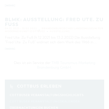
[MEHR]
BLMK: AUSSTELLUNG: FRED UTE. ZU
FUSS
04.12.2021 – 13.02.2022
BRANDENBURGISCHES LANDESMUSEUM FÜR
MODERNE KUNST (COTTBUS)
AUSSTELLUNG
Fred Ute. Zu Fuß (4.12.2021 bis 13.2.2022) Die Ausstellung
"Fred Ute. Zu Fuß" widmet sich dem Werk des 1966 in …
[MEHR]
Dies ist ein Service der
TMB Tourismus-Marketing
Brandenburg GmbH
.
COTTBUS ERLEBEN
COTTBUSER VERANSTALTUNGSHIGHLIGHTS
COTTBUSER VERANSTALTUNGSKALENDER
ÜBERNACHTUNGEN BUCHEN