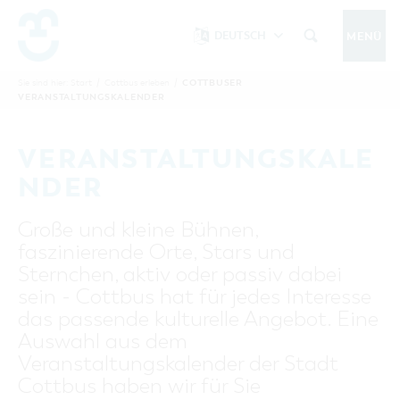
DEUTSCH
MENÜ
Um Einstellungen zur Barrierefreiheit
vornehmen zu können wird die Berechtigung
COTTBUSER
Sie sind hier:
Start
/
Cottbus erleben
/
COTTBUS IM SOMMER
VERANSTALTUNGSKALENDER
funktionale Cookies
für
in den Cookie-
Einstellungen benötigt.
START
COTTBUSSERVICE
KONTAKT
VERANSTALTUNGSKALE
FOLGE UNS AUF
COOKIE-EINSTELLUNGEN
NDER
COTTBUS ENTDECKEN
Große und kleine Bühnen,
Sehenswertes, Führungen, Tourentipps
faszinierende Orte, Stars und
INTERAKTIVE KARTE
COTTBUS ERLEBEN
Sternchen, aktiv oder passiv dabei
Gruppen, Übernachten, Events …
FÜHRUNGEN FÜR JEDERMANN
sein - Cottbus hat für jedes Interesse
TOURENTIPPS, ARCHITEKTURPFAD &
COTTBUSER VERANSTALTUNGSHIGHLIGHTS
das passende kulturelle Angebot. Eine
COTTBUS BESONDERS
PÜCKLERTICKET
Ostsee, Postkutscher und mehr...
COTTBUSER VERANSTALTUNGSKALENDER
Auswahl aus dem
GRÜNES COTTBUS
ARCHITEKTURPFAD
Veranstaltungskalender der Stadt
ÜBERNACHTUNGEN BUCHEN
DER COTTBUSER OSTSEE
COTTBUS FÜR FAMILIEN
MUSEEN, GALERIEN, KULTUR
Cottbus haben wir für Sie
RADTOUREN
Tipps, Veranstaltungen, Angebote...
ANGEBOTE FÜR GRUPPEN
DER COTTBUSER POSTKUTSCHER & DIE
UNTERKÜNFTE