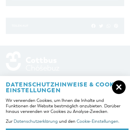
TEILEN AUF
ADRESSE / ANFAHRT
Berliner Platz 6 / Stadthalle
DATENSCHUTZHINWEISE & COOKIE-
03046 Cottbus
EINSTELLUNGEN
TELEFON
+49 355 75420
Wir verwenden Cookies, um Ihnen die Inhalte und
FAX
+49 355 7542455
Funktionen der Website bestmöglich anzubieten. Darüber
E-MAIL
cottbus-service@cmt-cottbus.de
hinaus verwenden wir Cookies zu Analyse-Zwecken.
Zur
Datenschutzerklärung
und den
Cookie-Einstellungen
.
START
COTTBUSSERVICE
KONTAKT
DATENSCHUTZ
IMPRESSUM
COOKIE-EINSTELLUNGEN