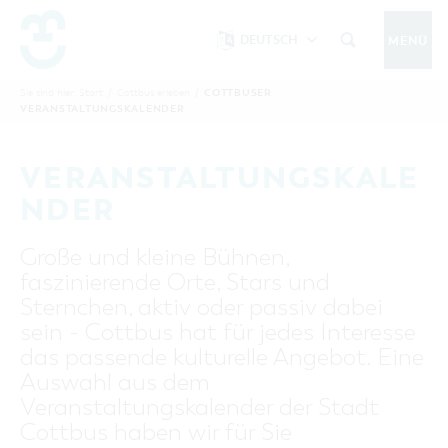
DEUTSCH
MENÜ
Um Einstellungen zur Barrierefreiheit
vornehmen zu können wird die Berechtigung
COTTBUSER
Sie sind hier:
Start
/
Cottbus erleben
/
COTTBUS IM SOMMER
VERANSTALTUNGSKALENDER
funktionale Cookies
für
in den Cookie-
Einstellungen benötigt.
START
COTTBUSSERVICE
KONTAKT
VERANSTALTUNGSKALE
FOLGE UNS AUF
COOKIE-EINSTELLUNGEN
NDER
COTTBUS ENTDECKEN
Große und kleine Bühnen,
Sehenswertes, Führungen, Tourentipps
faszinierende Orte, Stars und
INTERAKTIVE KARTE
COTTBUS ERLEBEN
Sternchen, aktiv oder passiv dabei
Gruppen, Übernachten, Events …
FÜHRUNGEN FÜR JEDERMANN
sein - Cottbus hat für jedes Interesse
TOURENTIPPS, ARCHITEKTURPFAD &
COTTBUSER VERANSTALTUNGSHIGHLIGHTS
das passende kulturelle Angebot. Eine
COTTBUS BESONDERS
PÜCKLERTICKET
Ostsee, Postkutscher und mehr...
COTTBUSER VERANSTALTUNGSKALENDER
Auswahl aus dem
GRÜNES COTTBUS
ARCHITEKTURPFAD
Veranstaltungskalender der Stadt
ÜBERNACHTUNGEN BUCHEN
DER COTTBUSER OSTSEE
COTTBUS FÜR FAMILIEN
MUSEEN, GALERIEN, KULTUR
Cottbus haben wir für Sie
RADTOUREN
Tipps, Veranstaltungen, Angebote...
ANGEBOTE FÜR GRUPPEN
DER COTTBUSER POSTKUTSCHER & DIE
UNTERKÜNFTE