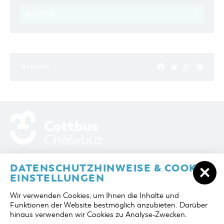
BUCHEN
TEILEN AUF
ADRESSE / ANFAHRT
Berliner Platz 6 / Stadthalle
DATENSCHUTZHINWEISE & COOKIE-
03046 Cottbus
EINSTELLUNGEN
TELEFON
+49 355 75420
Wir verwenden Cookies, um Ihnen die Inhalte und
FAX
+49 355 7542455
Funktionen der Website bestmöglich anzubieten. Darüber
E-MAIL
cottbus-service@cmt-cottbus.de
hinaus verwenden wir Cookies zu Analyse-Zwecken.