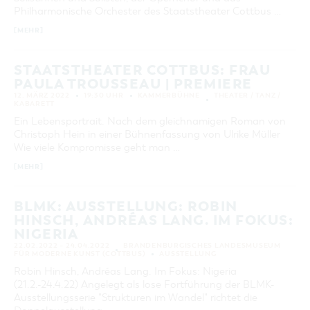
Philharmonische Orchester des Staatstheater Cottbus …
KATEGORIE
alle Kategorien
[MEHR]
LAUFZEIT
aktuelle und laufende Veranstaltungen
STAATSTHEATER COTTBUS: FRAU
PAULA TROUSSEAU | PREMIERE
12. MÄRZ 2022
19:30 UHR
KAMMERBÜHNE
THEATER / TANZ /
KABARETT
SUCHBEGRIFF
Ein Lebensportrait. Nach dem gleichnamigen Roman von
Christoph Hein in einer Bühnenfassung von Ulrike Müller
ORT
Wie viele Kompromisse geht man …
[MEHR]
SUCHEN
BLMK: AUSSTELLUNG: ROBIN
HINSCH, ANDRÉAS LANG. IM FOKUS:
NIGERIA
22.02.2022 – 24.04.2022
BRANDENBURGISCHES LANDESMUSEUM
FÜR MODERNE KUNST (COTTBUS)
AUSSTELLUNG
Robin Hinsch, Andréas Lang. Im Fokus: Nigeria
(21.2.-24.4.22) Angelegt als lose Fortführung der BLMK-
Ausstellungsserie "Strukturen im Wandel" richtet die