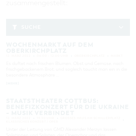
zusammengestellt:
GASTRONOMIE
BAUMKUCHENFRAU
WANDERTOUREN
COTTBUS PER VIDEO ENTDECKEN
FREIZEIT UND KULTUR
CARAVANSTELLPLÄTZE
SERVICE & KONTAKT
EINKAUFEN, PARKEN UND COTTBUSER
SORBEN & WENDEN
KANUTOUREN
Anreise, Info, Souvenirs, Gutscheine
ÜBERNACHTUNGEN FÜR FAMILIEN
GESCHENKGUTSCHEIN
LAUSITZ FESTIVAL 2026 IN COTTBUS
TOURISTINFORMATION
SUCHE
DER PERFEKTE TAG
EINKAUFEN
HEIRATEN IN COTTBUS
COTTBUSER BILDERGALERIE
März 2022
COTTBUS VON OBEN (FOTOS)
PARKMÖGLICHKEITEN
"WEG DES HANDWERKS" - DIE ZUNFTZEICHEN
INFOMATERIAL
WOCHENMARKT AUF DEM
MO
DI
MI
DO
FR
SA
SO
COTTBUS VON OBEN (KURZVIDEOS)
WOCHENMÄRKTE
OBERKIRCHPLATZ
LADEMÖGLICHKEITEN FÜR E-BIKES
1
2
3
4
5
6
COTTBUSER GESCHENKGUTSCHEIN
12. MÄRZ 2022
06:00 – 12:00 UHR
OBERKIRCHPLATZ
MARKT
GUTSCHEINE
7
8
9
10
11
12
13
Es duftet nach frischen Blumen, Obst und Gemüse, nach
SOUVENIRS
frischgebackenem Brot, und sogleich taucht man ein in die
14
15
16
17
18
19
20
besondere Atmosphäre …
COTTBUS BARRIEREFREI
[MEHR]
21
22
23
24
25
26
27
ÖFFENTLICHE TOILETTEN
28
29
30
31
NACHHALTIGKEIT - WIR SIND DABEI!
STAATSTHEATER COTTBUS:
BENEFIZKONZERT FÜR DIE UKRAINE
ERWEITERTE SUCHE
– MUSIK VERBINDET
12. MÄRZ 2022
19:30 UHR
GROSSES HAUS AM SCHILLERPLATZ
Zeitraum
ZURÜCKSETZEN
KLASSISCHES KONZERT / OPER
VON
Unter der Leitung von GMD Alexander Merzyn lassen
BIS
Solistinnen und Solisten, der Opernchor und das