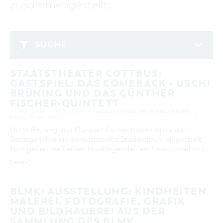
zusammengestellt:
GASTRONOMIE
BAUMKUCHENFRAU
WANDERTOUREN
COTTBUS PER VIDEO ENTDECKEN
FREIZEIT UND KULTUR
CARAVANSTELLPLÄTZE
SERVICE & KONTAKT
EINKAUFEN, PARKEN UND COTTBUSER
SORBEN & WENDEN
KANUTOUREN
Anreise, Info, Souvenirs, Gutscheine
ÜBERNACHTUNGEN FÜR FAMILIEN
GESCHENKGUTSCHEIN
LAUSITZ FESTIVAL 2026 IN COTTBUS
TOURISTINFORMATION
SUCHE
DER PERFEKTE TAG
EINKAUFEN
HEIRATEN IN COTTBUS
COTTBUSER BILDERGALERIE
Mai 2022
COTTBUS VON OBEN (FOTOS)
PARKMÖGLICHKEITEN
"WEG DES HANDWERKS" - DIE ZUNFTZEICHEN
INFOMATERIAL
STAATSTHEATER COTTBUS:
MO
DI
MI
DO
FR
SA
SO
COTTBUS VON OBEN (KURZVIDEOS)
WOCHENMÄRKTE
GASTSPIEL: DAS COMEBACK - USCHI
LADEMÖGLICHKEITEN FÜR E-BIKES
1
COTTBUSER GESCHENKGUTSCHEIN
BRÜNING UND DAS GÜNTHER
GUTSCHEINE
FISCHER-QUINTETT
2
3
4
5
6
7
8
01. MAI 2022
19:30 UHR
GROSSES HAUS AM SCHILLERPARK
SOUVENIRS
ROCK / POP / JAZZ
9
10
11
12
13
14
15
COTTBUS BARRIEREFREI
Uschi Brüning und Günther Fischer haben Mitte der
16
17
18
19
20
21
22
Siebzigerjahre ein sensationelles Studioalbum eingespielt.
ÖFFENTLICHE TOILETTEN
Nun geben die beiden Musiklegenden ein Live-Comeback, …
23
24
25
26
27
28
29
NACHHALTIGKEIT - WIR SIND DABEI!
[MEHR]
30
31
BLMK: AUSSTELLUNG: KINDHEITEN.
ERWEITERTE SUCHE
MALEREI, FOTOGRAFIE, GRAFIK
UND BILDHAUEREI AUS DER
Zeitraum
ZURÜCKSETZEN
SAMMLUNG DES BLMK