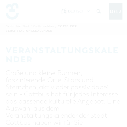
DEUTSCH
MENÜ
Um Einstellungen zur Barrierefreiheit
vornehmen zu können wird die Berechtigung
COTTBUSER
Sie sind hier:
Start
/
Cottbus erleben
/
COTTBUS IM SOMMER
VERANSTALTUNGSKALENDER
funktionale Cookies
für
in den Cookie-
Einstellungen benötigt.
START
COTTBUSSERVICE
KONTAKT
VERANSTALTUNGSKALE
FOLGE UNS AUF
COOKIE-EINSTELLUNGEN
NDER
COTTBUS ENTDECKEN
Große und kleine Bühnen,
Sehenswertes, Führungen, Tourentipps
faszinierende Orte, Stars und
INTERAKTIVE KARTE
COTTBUS ERLEBEN
Sternchen, aktiv oder passiv dabei
Gruppen, Übernachten, Events …
FÜHRUNGEN FÜR JEDERMANN
sein - Cottbus hat für jedes Interesse
TOURENTIPPS, ARCHITEKTURPFAD &
COTTBUSER VERANSTALTUNGSHIGHLIGHTS
das passende kulturelle Angebot. Eine
COTTBUS BESONDERS
PÜCKLERTICKET
Ostsee, Postkutscher und mehr...
COTTBUSER VERANSTALTUNGSKALENDER
Auswahl aus dem
GRÜNES COTTBUS
ARCHITEKTURPFAD
Veranstaltungskalender der Stadt
ÜBERNACHTUNGEN BUCHEN
DER COTTBUSER OSTSEE
COTTBUS FÜR FAMILIEN
MUSEEN, GALERIEN, KULTUR
Cottbus haben wir für Sie
RADTOUREN
Tipps, Veranstaltungen, Angebote...
ANGEBOTE FÜR GRUPPEN
DER COTTBUSER POSTKUTSCHER & DIE
UNTERKÜNFTE