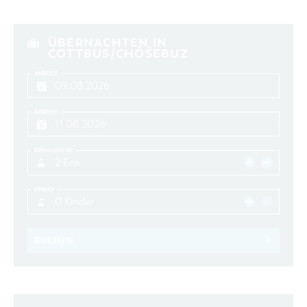
ÜBERNACHTEN IN
COTTBUS/CHÓŚEBUZ
ANREISE
ABREISE
ERWACHSENE
2 Erw.
KINDER
0 Kinder
BUCHEN