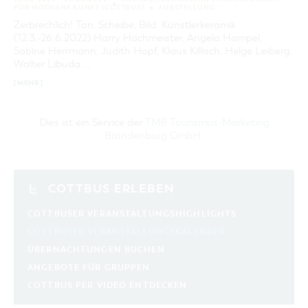
FÜR MODERNE KUNST (COTTBUS)
AUSSTELLUNG
Zerbrechlich! Ton, Scheibe, Bild: Künstlerkeramik
(12.3.-26.6.2022) Harry Hachmeister, Angela Hampel,
Sabine Herrmann, Judith Hopf, Klaus Killisch, Helge Leiberg,
Walter Libuda, …
[MEHR]
Dies ist ein Service der
TMB Tourismus-Marketing
Brandenburg GmbH
.
COTTBUS ERLEBEN
COTTBUSER VERANSTALTUNGSHIGHLIGHTS
COTTBUSER VERANSTALTUNGSKALENDER
ÜBERNACHTUNGEN BUCHEN
ANGEBOTE FÜR GRUPPEN
COTTBUS PER VIDEO ENTDECKEN