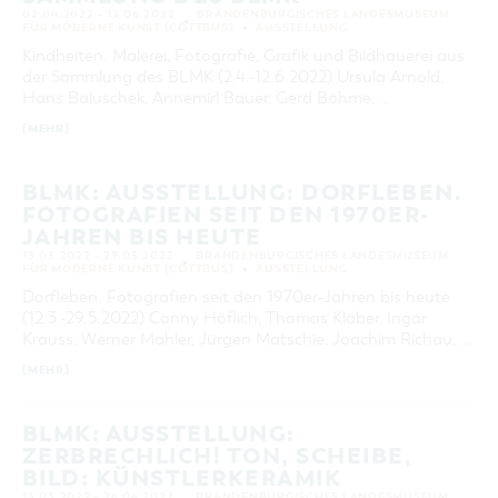
VON
02.04.2022 – 12.06.2022
BRANDENBURGISCHES LANDESMUSEUM
BIS
FÜR MODERNE KUNST (COTTBUS)
AUSSTELLUNG
Kindheiten. Malerei, Fotografie, Grafik und Bildhauerei aus
KATEGORIE
der Sammlung des BLMK (2.4.-12.6.2022) Ursula Arnold,
alle Kategorien
Hans Baluschek, Annemirl Bauer, Gerd Böhme, …
LAUFZEIT
[MEHR]
aktuelle und laufende Veranstaltungen
BLMK: AUSSTELLUNG: DORFLEBEN.
FOTOGRAFIEN SEIT DEN 1970ER-
SUCHBEGRIFF
JAHREN BIS HEUTE
13.03.2022 – 29.05.2022
BRANDENBURGISCHES LANDESMUSEUM
FÜR MODERNE KUNST (COTTBUS)
AUSSTELLUNG
ORT
Dorfleben. Fotografien seit den 1970er-Jahren bis heute
(12.3.-29.5.2022) Conny Höflich, Thomas Kläber, Ingar
SUCHEN
Krauss, Werner Mahler, Jürgen Matschie, Joachim Richau, …
[MEHR]
BLMK: AUSSTELLUNG:
ZERBRECHLICH! TON, SCHEIBE,
BILD: KÜNSTLERKERAMIK
13.03.2022 – 26.06.2022
BRANDENBURGISCHES LANDESMUSEUM