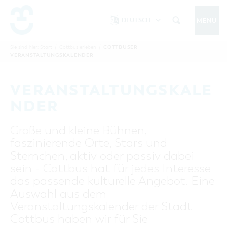
DEUTSCH
MENÜ
Um Einstellungen zur Barrierefreiheit
vornehmen zu können wird die Berechtigung
COTTBUSER
Sie sind hier:
Start
/
Cottbus erleben
/
COTTBUS IM SOMMER
VERANSTALTUNGSKALENDER
funktionale Cookies
für
in den Cookie-
Einstellungen benötigt.
START
COTTBUSSERVICE
KONTAKT
VERANSTALTUNGSKALE
FOLGE UNS AUF
COOKIE-EINSTELLUNGEN
NDER
COTTBUS ENTDECKEN
Große und kleine Bühnen,
Sehenswertes, Führungen, Tourentipps
faszinierende Orte, Stars und
INTERAKTIVE KARTE
COTTBUS ERLEBEN
Sternchen, aktiv oder passiv dabei
Gruppen, Übernachten, Events …
FÜHRUNGEN FÜR JEDERMANN
sein - Cottbus hat für jedes Interesse
TOURENTIPPS, ARCHITEKTURPFAD &
COTTBUSER VERANSTALTUNGSHIGHLIGHTS
das passende kulturelle Angebot. Eine
COTTBUS BESONDERS
PÜCKLERTICKET
Ostsee, Postkutscher und mehr...
COTTBUSER VERANSTALTUNGSKALENDER
Auswahl aus dem
GRÜNES COTTBUS
ARCHITEKTURPFAD
Veranstaltungskalender der Stadt
ÜBERNACHTUNGEN BUCHEN
DER COTTBUSER OSTSEE
COTTBUS FÜR FAMILIEN
MUSEEN, GALERIEN, KULTUR
Cottbus haben wir für Sie
RADTOUREN
Tipps, Veranstaltungen, Angebote...
ANGEBOTE FÜR GRUPPEN
DER COTTBUSER POSTKUTSCHER & DIE
UNTERKÜNFTE