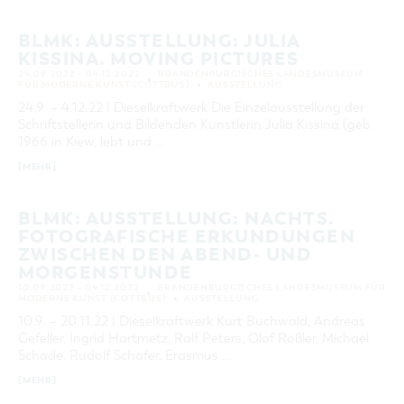
BLMK: AUSSTELLUNG: JULIA
KISSINA. MOVING PICTURES
24.09.2022 – 04.12.2022
BRANDENBURGISCHES LANDESMUSEUM
FÜR MODERNE KUNST (COTTBUS)
AUSSTELLUNG
24.9. – 4.12.22 | Dieselkraftwerk Die Einzelausstellung der
Schriftstellerin und Bildenden Künstlerin Julia Kissina (geb.
1966 in Kiew, lebt und …
[MEHR]
BLMK: AUSSTELLUNG: NACHTS.
FOTOGRAFISCHE ERKUNDUNGEN
ZWISCHEN DEN ABEND- UND
MORGENSTUNDE
10.09.2022 – 04.12.2022
BRANDENBURGISCHES LANDESMUSEUM FÜR
MODERNE KUNST (COTTBUS)
AUSSTELLUNG
10.9. – 20.11.22 | Dieselkraftwerk Kurt Buchwald, Andreas
Gefeller, Ingrid Hartmetz, Ralf Peters, Olaf Rößler, Michael
Schade, Rudolf Schäfer, Erasmus …
[MEHR]