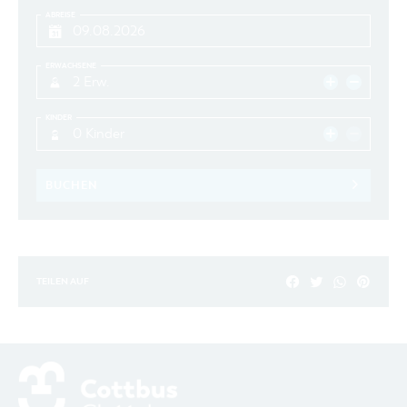
ABREISE
ERWACHSENE
2 Erw.
KINDER
0 Kinder
BUCHEN
TEILEN AUF