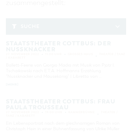
zusammengestellt:
GASTRONOMIE
BAUMKUCHENFRAU
WANDERTOUREN
COTTBUS PER VIDEO ENTDECKEN
FREIZEIT UND KULTUR
CARAVANSTELLPLÄTZE
SERVICE & KONTAKT
EINKAUFEN, PARKEN UND COTTBUSER
SORBEN & WENDEN
KANUTOUREN
Anreise, Info, Souvenirs, Gutscheine
ÜBERNACHTUNGEN FÜR FAMILIEN
GESCHENKGUTSCHEIN
LAUSITZ FESTIVAL 2026 IN COTTBUS
TOURISTINFORMATION
SUCHE
DER PERFEKTE TAG
EINKAUFEN
HEIRATEN IN COTTBUS
COTTBUSER BILDERGALERIE
November 2022
COTTBUS VON OBEN (FOTOS)
PARKMÖGLICHKEITEN
"WEG DES HANDWERKS" - DIE ZUNFTZEICHEN
INFOMATERIAL
STAATSTHEATER COTTBUS: DER
MO
DI
MI
DO
FR
SA
SO
COTTBUS VON OBEN (KURZVIDEOS)
WOCHENMÄRKTE
NUSSKNACKER
LADEMÖGLICHKEITEN FÜR E-BIKES
1
2
3
4
5
6
COTTBUSER GESCHENKGUTSCHEIN
27. NOVEMBER 2022
11:00 UHR
GROSSES HAUS
THEATER / TANZ
GUTSCHEINE
/ KABARETT
7
8
9
10
11
12
13
Ballett-Feerie von Giorgio Madia mit Musik von Pjotr I.
SOUVENIRS
Tschaikowski nach E.T.A. Hoffmanns Erzählung
14
15
16
17
18
19
20
COTTBUS BARRIEREFREI
"Nussknacker und Mäusekönig" | Libretto von …
21
22
23
24
25
26
27
ÖFFENTLICHE TOILETTEN
[MEHR]
28
29
30
NACHHALTIGKEIT - WIR SIND DABEI!
STAATSTHEATER COTTBUS: FRAU
PAULA TROUSSEAU
ERWEITERTE SUCHE
27. NOVEMBER 2022
19:00 UHR
KAMMERBÜHNE
THEATER /
TANZ / KABARETT
Zeitraum
ZURÜCKSETZEN
VON
Ein Lebensportrait nach dem gleichnamigen Roman von
BIS
Christoph Hein in einer Bühnenfassung von Ulrike Müller