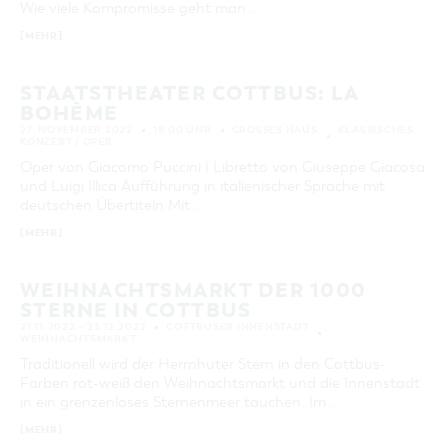
Wie viele Kompromisse geht man …
KATEGORIE
[MEHR]
alle Kategorien
LAUFZEIT
STAATSTHEATER COTTBUS: LA
aktuelle und laufende Veranstaltungen
BOHÈME
27. NOVEMBER 2022
19:00 UHR
GROSSES HAUS
KLASSISCHES
KONZERT / OPER
SUCHBEGRIFF
Oper von Giacomo Puccini | Libretto von Giuseppe Giacosa
und Luigi Illica Aufführung in italienischer Sprache mit
deutschen Übertiteln Mit …
ORT
[MEHR]
SUCHEN
WEIHNACHTSMARKT DER 1000
STERNE IN COTTBUS
21.11.2022 – 23.12.2022
COTTBUSER INNENSTADT
WEIHNACHTSMARKT
Traditionell wird der Herrnhuter Stern in den Cottbus-
Farben rot-weiß den Weihnachtsmarkt und die Innenstadt
in ein grenzenloses Sternenmeer tauchen. Im …
[MEHR]