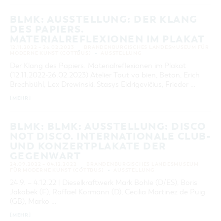
BLMK: AUSSTELLUNG: DER KLANG
DES PAPIERS.
MATERIALREFLEXIONEN IM PLAKAT
12.11.2022 – 26.02.2023
BRANDENBURGISCHES LANDESMUSEUM FÜR
MODERNE KUNST (COTTBUS)
AUSSTELLUNG
Der Klang des Papiers. Materialreflexionen im Plakat
(12.11.2022-26.02.2023) Atelier Tout va bien, Beton, Erich
Brechbühl, Lex Drewinski, Stasys Eidrigevičius, Frieder …
[MEHR]
BLMK: BLMK: AUSSTELLUNG: DISCO
NOT DISCO. INTERNATIONALE CLUB-
UND KONZERTPLAKATE DER
GEGENWART
24.09.2022 – 04.12.2022
BRANDENBURGISCHES LANDESMUSEUM
FÜR MODERNE KUNST (COTTBUS)
AUSSTELLUNG
24.9. – 4.12.22 | Dieselkraftwerk Mark Bohle (D/ES), Boris
Jakobek (F), Raffael Kormann (D), Cecilia Martinez de Puig
(GB), Marko …
[MEHR]