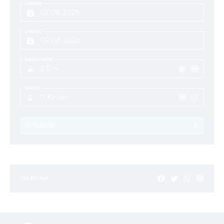
ANREISE
ABREISE
ERWACHSENE
2 Erw.
KINDER
0 Kinder
BUCHEN
TEILEN AUF