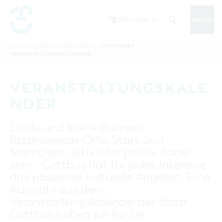
DEUTSCH
MENÜ
Um Einstellungen zur Barrierefreiheit
vornehmen zu können wird die Berechtigung
COTTBUSER
Sie sind hier:
Start
/
Cottbus erleben
/
COTTBUS IM SOMMER
VERANSTALTUNGSKALENDER
funktionale Cookies
für
in den Cookie-
Einstellungen benötigt.
START
COTTBUSSERVICE
KONTAKT
VERANSTALTUNGSKALE
FOLGE UNS AUF
COOKIE-EINSTELLUNGEN
NDER
COTTBUS ENTDECKEN
Große und kleine Bühnen,
Sehenswertes, Führungen, Tourentipps
faszinierende Orte, Stars und
INTERAKTIVE KARTE
COTTBUS ERLEBEN
Sternchen, aktiv oder passiv dabei
Gruppen, Übernachten, Events …
FÜHRUNGEN FÜR JEDERMANN
sein - Cottbus hat für jedes Interesse
TOURENTIPPS, ARCHITEKTURPFAD &
COTTBUSER VERANSTALTUNGSHIGHLIGHTS
das passende kulturelle Angebot. Eine
COTTBUS BESONDERS
PÜCKLERTICKET
Ostsee, Postkutscher und mehr...
COTTBUSER VERANSTALTUNGSKALENDER
Auswahl aus dem
GRÜNES COTTBUS
ARCHITEKTURPFAD
Veranstaltungskalender der Stadt
ÜBERNACHTUNGEN BUCHEN
DER COTTBUSER OSTSEE
COTTBUS FÜR FAMILIEN
MUSEEN, GALERIEN, KULTUR
Cottbus haben wir für Sie
RADTOUREN
Tipps, Veranstaltungen, Angebote...
ANGEBOTE FÜR GRUPPEN
DER COTTBUSER POSTKUTSCHER & DIE
UNTERKÜNFTE