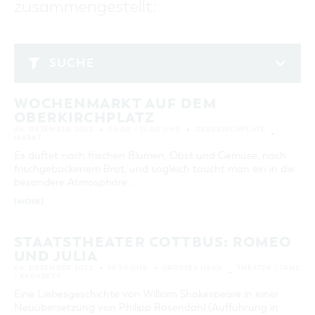
zusammengestellt:
GASTRONOMIE
BAUMKUCHENFRAU
WANDERTOUREN
COTTBUS PER VIDEO ENTDECKEN
FREIZEIT UND KULTUR
CARAVANSTELLPLÄTZE
SERVICE & KONTAKT
EINKAUFEN, PARKEN UND COTTBUSER
SORBEN & WENDEN
KANUTOUREN
Anreise, Info, Souvenirs, Gutscheine
ÜBERNACHTUNGEN FÜR FAMILIEN
GESCHENKGUTSCHEIN
LAUSITZ FESTIVAL 2026 IN COTTBUS
TOURISTINFORMATION
SUCHE
DER PERFEKTE TAG
EINKAUFEN
HEIRATEN IN COTTBUS
COTTBUSER BILDERGALERIE
Dezember 2022
COTTBUS VON OBEN (FOTOS)
PARKMÖGLICHKEITEN
"WEG DES HANDWERKS" - DIE ZUNFTZEICHEN
INFOMATERIAL
WOCHENMARKT AUF DEM
MO
DI
MI
DO
FR
SA
SO
COTTBUS VON OBEN (KURZVIDEOS)
WOCHENMÄRKTE
OBERKIRCHPLATZ
LADEMÖGLICHKEITEN FÜR E-BIKES
1
2
3
4
COTTBUSER GESCHENKGUTSCHEIN
06. DEZEMBER 2022
06:00 – 12:00 UHR
OBERKIRCHPLATZ
GUTSCHEINE
MARKT
5
6
7
8
9
10
11
Es duftet nach frischen Blumen, Obst und Gemüse, nach
SOUVENIRS
frischgebackenem Brot, und sogleich taucht man ein in die
12
13
14
15
16
17
18
COTTBUS BARRIEREFREI
besondere Atmosphäre …
19
20
21
22
23
24
25
ÖFFENTLICHE TOILETTEN
[MEHR]
26
27
28
29
30
31
NACHHALTIGKEIT - WIR SIND DABEI!
STAATSTHEATER COTTBUS: ROMEO
UND JULIA
ERWEITERTE SUCHE
06. DEZEMBER 2022
19:30 UHR
GROSSES HAUS
THEATER / TANZ
/ KABARETT
Zeitraum
ZURÜCKSETZEN
VON
Eine Liebesgeschichte von William Shakespeare in einer
BIS
Neuübersetzung von Philipp Rosendahl (Aufführung in