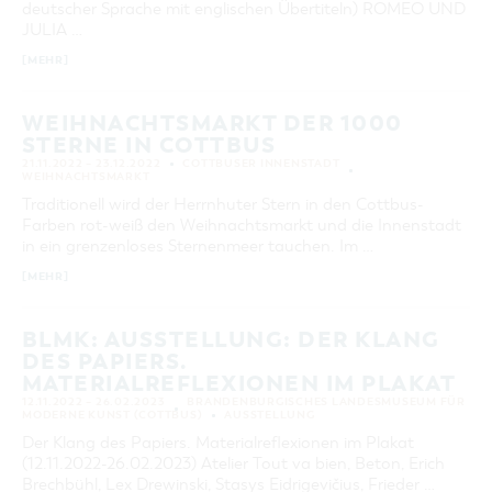
deutscher Sprache mit englischen Übertiteln) ROMEO UND
KATEGORIE
JULIA …
alle Kategorien
[MEHR]
LAUFZEIT
aktuelle und laufende Veranstaltungen
WEIHNACHTSMARKT DER 1000
STERNE IN COTTBUS
21.11.2022 – 23.12.2022
COTTBUSER INNENSTADT
SUCHBEGRIFF
WEIHNACHTSMARKT
Traditionell wird der Herrnhuter Stern in den Cottbus-
Farben rot-weiß den Weihnachtsmarkt und die Innenstadt
ORT
in ein grenzenloses Sternenmeer tauchen. Im …
[MEHR]
SUCHEN
BLMK: AUSSTELLUNG: DER KLANG
DES PAPIERS.
MATERIALREFLEXIONEN IM PLAKAT
12.11.2022 – 26.02.2023
BRANDENBURGISCHES LANDESMUSEUM FÜR
MODERNE KUNST (COTTBUS)
AUSSTELLUNG
Der Klang des Papiers. Materialreflexionen im Plakat
(12.11.2022-26.02.2023) Atelier Tout va bien, Beton, Erich
Brechbühl, Lex Drewinski, Stasys Eidrigevičius, Frieder …