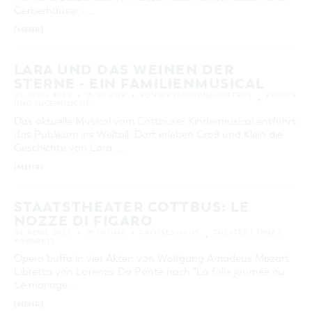
Gerberhäuser - …
KATEGORIE
alle Kategorien
[MEHR]
LAUFZEIT
aktuelle und laufende Veranstaltungen
LARA UND DAS WEINEN DER
STERNE - EIN FAMILIENMUSICAL
01. APRIL 2023
15:00 UHR
KONSERVATORIUM COTTBUS
KINDER
UND JUGENDLICHE
SUCHBEGRIFF
Das aktuelle Musical vom Cottbuser Kindermusical entführt
das Publikum ins Weltall. Dort erleben Groß und Klein die
ORT
Geschichte von Lara, …
[MEHR]
SUCHEN
STAATSTHEATER COTTBUS: LE
NOZZE DI FIGARO
01. APRIL 2023
19:30 UHR
GROSSES HAUS
THEATER / TANZ /
KABARETT
Opera buffa in vier Akten von Wolfgang Amadeus Mozart
Libretto von Lorenzo Da Ponte nach "La folle journée ou
Le mariage …
[MEHR]