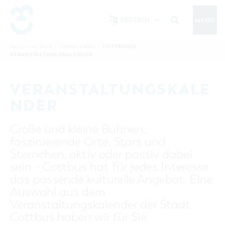
DEUTSCH
MENÜ
Um Einstellungen zur Barrierefreiheit
vornehmen zu können wird die Berechtigung
COTTBUSER
Sie sind hier:
Start
/
Cottbus erleben
/
COTTBUS IM SOMMER
VERANSTALTUNGSKALENDER
funktionale Cookies
für
in den Cookie-
Einstellungen benötigt.
START
COTTBUSSERVICE
KONTAKT
VERANSTALTUNGSKALE
FOLGE UNS AUF
COOKIE-EINSTELLUNGEN
NDER
COTTBUS ENTDECKEN
Große und kleine Bühnen,
Sehenswertes, Führungen, Tourentipps
faszinierende Orte, Stars und
INTERAKTIVE KARTE
COTTBUS ERLEBEN
Sternchen, aktiv oder passiv dabei
Gruppen, Übernachten, Events …
FÜHRUNGEN FÜR JEDERMANN
sein - Cottbus hat für jedes Interesse
TOURENTIPPS, ARCHITEKTURPFAD &
COTTBUSER VERANSTALTUNGSHIGHLIGHTS
das passende kulturelle Angebot. Eine
COTTBUS BESONDERS
PÜCKLERTICKET
Ostsee, Postkutscher und mehr...
COTTBUSER VERANSTALTUNGSKALENDER
Auswahl aus dem
GRÜNES COTTBUS
ARCHITEKTURPFAD
Veranstaltungskalender der Stadt
ÜBERNACHTUNGEN BUCHEN
DER COTTBUSER OSTSEE
COTTBUS FÜR FAMILIEN
MUSEEN, GALERIEN, KULTUR
Cottbus haben wir für Sie
RADTOUREN
Tipps, Veranstaltungen, Angebote...
ANGEBOTE FÜR GRUPPEN
DER COTTBUSER POSTKUTSCHER & DIE
UNTERKÜNFTE