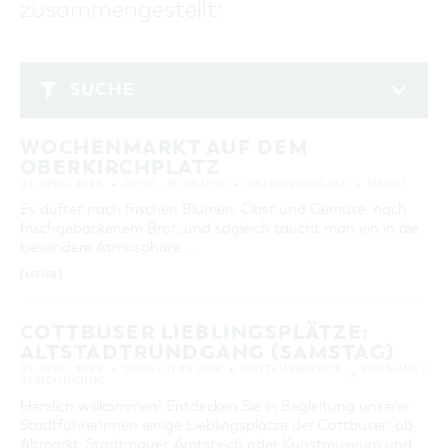
zusammengestellt:
GASTRONOMIE
BAUMKUCHENFRAU
WANDERTOUREN
COTTBUS PER VIDEO ENTDECKEN
FREIZEIT UND KULTUR
CARAVANSTELLPLÄTZE
SERVICE & KONTAKT
EINKAUFEN, PARKEN UND COTTBUSER
SORBEN & WENDEN
KANUTOUREN
Anreise, Info, Souvenirs, Gutscheine
ÜBERNACHTUNGEN FÜR FAMILIEN
GESCHENKGUTSCHEIN
LAUSITZ FESTIVAL 2026 IN COTTBUS
TOURISTINFORMATION
SUCHE
DER PERFEKTE TAG
EINKAUFEN
HEIRATEN IN COTTBUS
COTTBUSER BILDERGALERIE
April 2023
COTTBUS VON OBEN (FOTOS)
PARKMÖGLICHKEITEN
"WEG DES HANDWERKS" - DIE ZUNFTZEICHEN
INFOMATERIAL
WOCHENMARKT AUF DEM
MO
DI
MI
DO
FR
SA
SO
COTTBUS VON OBEN (KURZVIDEOS)
WOCHENMÄRKTE
OBERKIRCHPLATZ
LADEMÖGLICHKEITEN FÜR E-BIKES
1
2
COTTBUSER GESCHENKGUTSCHEIN
01. APRIL 2023
06:00 – 13:00 UHR
OBERKIRCHPLATZ
MARKT
GUTSCHEINE
3
4
5
6
7
8
9
Es duftet nach frischen Blumen, Obst und Gemüse, nach
SOUVENIRS
frischgebackenem Brot, und sogleich taucht man ein in die
10
11
12
13
14
15
16
besondere Atmosphäre …
COTTBUS BARRIEREFREI
[MEHR]
17
18
19
20
21
22
23
ÖFFENTLICHE TOILETTEN
24
25
26
27
28
29
30
NACHHALTIGKEIT - WIR SIND DABEI!
COTTBUSER LIEBLINGSPLÄTZE:
ALTSTADTRUNDGANG (SAMSTAG)
ERWEITERTE SUCHE
01. APRIL 2023
10:00 – 11:30 UHR
COTTBUSSERVICE
FÜHRUNG /
BESICHTIGUNG
Zeitraum
ZURÜCKSETZEN
Herzlich willkommen! Entdecken Sie in Begleitung unserer
VON
StadtführerInnen einige Lieblingsplätze der Cottbuser: ob
BIS
Altmarkt, Stadtmauer, Amtsteich oder Kunstmuseum und