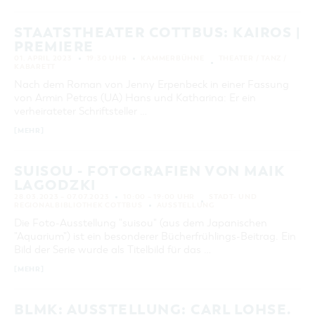
STAATSTHEATER COTTBUS: KAIROS |
PREMIERE
01. APRIL 2023
19:30 UHR
KAMMERBÜHNE
THEATER / TANZ /
KABARETT
Nach dem Roman von Jenny Erpenbeck in einer Fassung
von Armin Petras (UA) Hans und Katharina: Er ein
verheirateter Schriftsteller …
[MEHR]
SUISOU - FOTOGRAFIEN VON MAIK
LAGODZKI
28.03.2023 – 07.07.2023
10:00 – 19:00 UHR
STADT- UND
REGIONALBIBLIOTHEK COTTBUS
AUSSTELLUNG
Die Foto-Ausstellung "suisou" (aus dem Japanischen
"Aquarium") ist ein besonderer Bücherfrühlings-Beitrag. Ein
Bild der Serie wurde als Titelbild für das …
[MEHR]
BLMK: AUSSTELLUNG: CARL LOHSE.