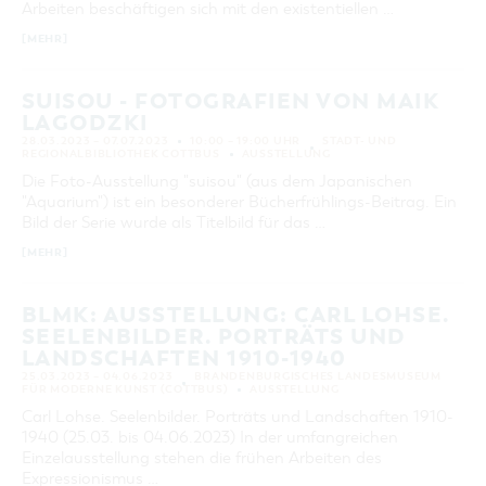
Arbeiten beschäftigen sich mit den existentiellen …
KATEGORIE
[MEHR]
alle Kategorien
LAUFZEIT
SUISOU - FOTOGRAFIEN VON MAIK
aktuelle und laufende Veranstaltungen
LAGODZKI
28.03.2023 – 07.07.2023
10:00 – 19:00 UHR
STADT- UND
REGIONALBIBLIOTHEK COTTBUS
AUSSTELLUNG
SUCHBEGRIFF
Die Foto-Ausstellung "suisou" (aus dem Japanischen
"Aquarium") ist ein besonderer Bücherfrühlings-Beitrag. Ein
Bild der Serie wurde als Titelbild für das …
ORT
[MEHR]
SUCHEN
BLMK: AUSSTELLUNG: CARL LOHSE.
SEELENBILDER. PORTRÄTS UND
LANDSCHAFTEN 1910-1940
25.03.2023 – 04.06.2023
BRANDENBURGISCHES LANDESMUSEUM
FÜR MODERNE KUNST (COTTBUS)
AUSSTELLUNG
Carl Lohse. Seelenbilder. Porträts und Landschaften 1910-
1940 (25.03. bis 04.06.2023) In der umfangreichen
Einzelausstellung stehen die frühen Arbeiten des
Expressionismus …