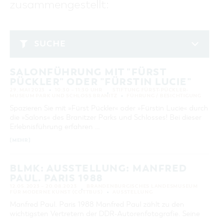
zusammengestellt:
GASTRONOMIE
BAUMKUCHENFRAU
WANDERTOUREN
COTTBUS PER VIDEO ENTDECKEN
FREIZEIT UND KULTUR
CARAVANSTELLPLÄTZE
SERVICE & KONTAKT
EINKAUFEN, PARKEN UND COTTBUSER
SORBEN & WENDEN
KANUTOUREN
Anreise, Info, Souvenirs, Gutscheine
ÜBERNACHTUNGEN FÜR FAMILIEN
GESCHENKGUTSCHEIN
LAUSITZ FESTIVAL 2026 IN COTTBUS
TOURISTINFORMATION
SUCHE
DER PERFEKTE TAG
EINKAUFEN
HEIRATEN IN COTTBUS
COTTBUSER BILDERGALERIE
Mai 2023
COTTBUS VON OBEN (FOTOS)
PARKMÖGLICHKEITEN
"WEG DES HANDWERKS" - DIE ZUNFTZEICHEN
INFOMATERIAL
SALONFÜHRUNG MIT "FÜRST
MO
DI
MI
DO
FR
SA
SO
COTTBUS VON OBEN (KURZVIDEOS)
WOCHENMÄRKTE
PÜCKLER" ODER "FÜRSTIN LUCIE"
LADEMÖGLICHKEITEN FÜR E-BIKES
1
2
3
4
5
6
7
COTTBUSER GESCHENKGUTSCHEIN
29. MAI 2023
10:30 – 11:30 UHR
STIFTUNG FÜRST-PÜCKLER-
GUTSCHEINE
MUSEUM PARK UND SCHLOSS BRANITZ
FÜHRUNG / BESICHTIGUNG
8
9
10
11
12
13
14
Spazieren Sie mit »Fürst Pückler« oder »Fürstin Lucie« durch
SOUVENIRS
die »Salons« des Branitzer Parks und Schlosses! Bei dieser
15
16
17
18
19
20
21
COTTBUS BARRIEREFREI
Erlebnisführung erfahren …
22
23
24
25
26
27
28
ÖFFENTLICHE TOILETTEN
[MEHR]
29
30
31
NACHHALTIGKEIT - WIR SIND DABEI!
BLMK: AUSSTELLUNG: MANFRED
PAUL. PARIS 1988
ERWEITERTE SUCHE
12.05.2023 – 20.08.2023
BRANDENBURGISCHES LANDESMUSEUM
FÜR MODERNE KUNST (COTTBUS)
AUSSTELLUNG
Zeitraum
ZURÜCKSETZEN
VON
Manfred Paul. Paris 1988 Manfred Paul zählt zu den
BIS
wichtigsten Vertretern der DDR-Autorenfotografie. Seine