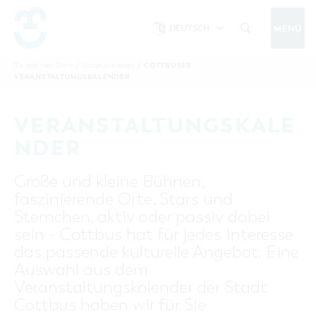
DEUTSCH
MENÜ
Um Einstellungen zur Barrierefreiheit
vornehmen zu können wird die Berechtigung
COTTBUSER
Sie sind hier:
Start
/
Cottbus erleben
/
COTTBUS IM SOMMER
VERANSTALTUNGSKALENDER
funktionale Cookies
für
in den Cookie-
Einstellungen benötigt.
START
COTTBUSSERVICE
KONTAKT
VERANSTALTUNGSKALE
FOLGE UNS AUF
COOKIE-EINSTELLUNGEN
NDER
COTTBUS ENTDECKEN
Große und kleine Bühnen,
Sehenswertes, Führungen, Tourentipps
faszinierende Orte, Stars und
INTERAKTIVE KARTE
COTTBUS ERLEBEN
Sternchen, aktiv oder passiv dabei
Gruppen, Übernachten, Events …
FÜHRUNGEN FÜR JEDERMANN
sein - Cottbus hat für jedes Interesse
TOURENTIPPS, ARCHITEKTURPFAD &
COTTBUSER VERANSTALTUNGSHIGHLIGHTS
das passende kulturelle Angebot. Eine
COTTBUS BESONDERS
PÜCKLERTICKET
Ostsee, Postkutscher und mehr...
COTTBUSER VERANSTALTUNGSKALENDER
Auswahl aus dem
GRÜNES COTTBUS
ARCHITEKTURPFAD
Veranstaltungskalender der Stadt
ÜBERNACHTUNGEN BUCHEN
DER COTTBUSER OSTSEE
COTTBUS FÜR FAMILIEN
MUSEEN, GALERIEN, KULTUR
Cottbus haben wir für Sie
RADTOUREN
Tipps, Veranstaltungen, Angebote...
ANGEBOTE FÜR GRUPPEN
DER COTTBUSER POSTKUTSCHER & DIE
UNTERKÜNFTE