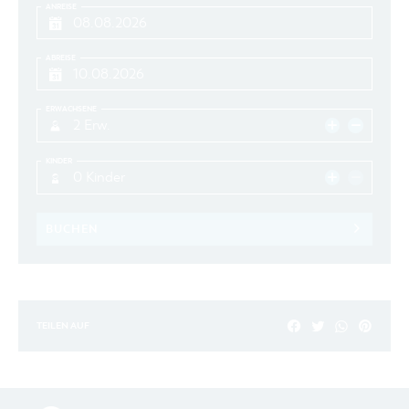
ANREISE
ABREISE
ERWACHSENE
2 Erw.
KINDER
0 Kinder
BUCHEN
TEILEN AUF