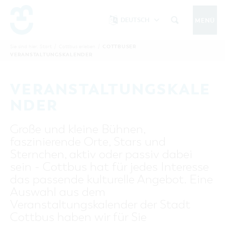
DEUTSCH
MENÜ
Um Einstellungen zur Barrierefreiheit
vornehmen zu können wird die Berechtigung
COTTBUSER
Sie sind hier:
Start
/
Cottbus erleben
/
COTTBUS IM SOMMER
VERANSTALTUNGSKALENDER
funktionale Cookies
für
in den Cookie-
Einstellungen benötigt.
START
COTTBUSSERVICE
KONTAKT
VERANSTALTUNGSKALE
FOLGE UNS AUF
COOKIE-EINSTELLUNGEN
NDER
COTTBUS ENTDECKEN
Große und kleine Bühnen,
Sehenswertes, Führungen, Tourentipps
faszinierende Orte, Stars und
INTERAKTIVE KARTE
COTTBUS ERLEBEN
Sternchen, aktiv oder passiv dabei
Gruppen, Übernachten, Events …
FÜHRUNGEN FÜR JEDERMANN
sein - Cottbus hat für jedes Interesse
TOURENTIPPS, ARCHITEKTURPFAD &
COTTBUSER VERANSTALTUNGSHIGHLIGHTS
das passende kulturelle Angebot. Eine
COTTBUS BESONDERS
PÜCKLERTICKET
Ostsee, Postkutscher und mehr...
COTTBUSER VERANSTALTUNGSKALENDER
Auswahl aus dem
GRÜNES COTTBUS
ARCHITEKTURPFAD
Veranstaltungskalender der Stadt
ÜBERNACHTUNGEN BUCHEN
DER COTTBUSER OSTSEE
COTTBUS FÜR FAMILIEN
MUSEEN, GALERIEN, KULTUR
Cottbus haben wir für Sie
RADTOUREN
Tipps, Veranstaltungen, Angebote...
ANGEBOTE FÜR GRUPPEN
DER COTTBUSER POSTKUTSCHER & DIE
UNTERKÜNFTE