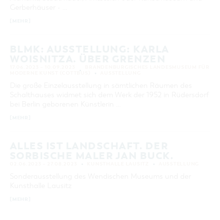
Gerberhäuser - …
KATEGORIE
alle Kategorien
[MEHR]
LAUFZEIT
aktuelle und laufende Veranstaltungen
BLMK: AUSSTELLUNG: KARLA
WOISNITZA. ÜBER GRENZEN
17.06.2023 – 10.09.2023
BRANDENBURGISCHES LANDESMUSEUM FÜR
MODERNE KUNST (COTTBUS)
AUSSTELLUNG
SUCHBEGRIFF
Die große Einzelausstellung in sämtlichen Räumen des
Schalthauses widmet sich dem Werk der 1952 in Rüdersdorf
ORT
bei Berlin geborenen Künstlerin …
[MEHR]
SUCHEN
ALLES IST LANDSCHAFT. DER
SORBISCHE MALER JAN BUCK.
02.06.2023 – 27.08.2023
KUNSTHALLE LAUSITZ
AUSSTELLUNG
Sonderausstellung des Wendischen Museums und der
Kunsthalle Lausitz
[MEHR]