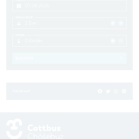
ABREISE
ERWACHSENE
2 Erw.
KINDER
0 Kinder
BUCHEN
TEILEN AUF