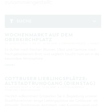
zusammengestellt:
GASTRONOMIE
BAUMKUCHENFRAU
WANDERTOUREN
COTTBUS PER VIDEO ENTDECKEN
FREIZEIT UND KULTUR
CARAVANSTELLPLÄTZE
SERVICE & KONTAKT
EINKAUFEN, PARKEN UND COTTBUSER
SORBEN & WENDEN
KANUTOUREN
Anreise, Info, Souvenirs, Gutscheine
ÜBERNACHTUNGEN FÜR FAMILIEN
GESCHENKGUTSCHEIN
LAUSITZ FESTIVAL 2026 IN COTTBUS
TOURISTINFORMATION
SUCHE
DER PERFEKTE TAG
EINKAUFEN
HEIRATEN IN COTTBUS
COTTBUSER BILDERGALERIE
August 2023
COTTBUS VON OBEN (FOTOS)
PARKMÖGLICHKEITEN
"WEG DES HANDWERKS" - DIE ZUNFTZEICHEN
INFOMATERIAL
WOCHENMARKT AUF DEM
MO
DI
MI
DO
FR
SA
SO
COTTBUS VON OBEN (KURZVIDEOS)
WOCHENMÄRKTE
OBERKIRCHPLATZ
LADEMÖGLICHKEITEN FÜR E-BIKES
1
2
3
4
5
6
COTTBUSER GESCHENKGUTSCHEIN
22. AUGUST 2023
08:00 – 16:00 UHR
OBERKIRCHPLATZ
MARKT
GUTSCHEINE
7
8
9
10
11
12
13
Es duftet nach frischen Blumen, Obst und Gemüse, nach
SOUVENIRS
frischgebackenem Brot, und sogleich taucht man ein in die
14
15
16
17
18
19
20
besondere Atmosphäre …
COTTBUS BARRIEREFREI
[MEHR]
21
22
23
24
25
26
27
ÖFFENTLICHE TOILETTEN
28
29
30
31
NACHHALTIGKEIT - WIR SIND DABEI!
COTTBUSER LIEBLINGSPLÄTZE:
ALTSTADTRUNDGANG (DIENSTAG)
ERWEITERTE SUCHE
22. AUGUST 2023
10:00 – 11:30 UHR
COTTBUSSERVICE
FÜHRUNG / BESICHTIGUNG
Zeitraum
ZURÜCKSETZEN
Herzlich willkommen! Entdecken Sie in Begleitung unserer
VON
StadtführerInnen einige Lieblingsplätze der Cottbuser: ob
BIS
Altmarkt, Stadtmauer, Amtsteich oder Kunstmuseum und