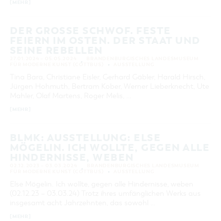
[MEHR]
DER GROSSE SCHWOF. FESTE F
EIERN IM OSTEN. DER STAAT UND S
EINE REBELLEN
27.01.2024 – 05.05.2024
BRANDENBURGISCHES LANDESMUSEUM
FÜR MODERNE KUNST (COTTBUS)
AUSSTELLUNG
Tina Bara, Christiane Eisler, Gerhard Gäbler, Harald Hirsch,
Jürgen Hohmuth, Bertram Kober, Werner Lieberknecht, Ute
Mahler, Olaf Martens, Roger Melis, …
[MEHR]
BLMK: AUSSTELLUNG: ELSE
MÖGELIN. ICH WOLLTE, GEGEN ALLE
HINDERNISSE, WEBEN
02.12.2023 – 03.03.2024
BRANDENBURGISCHES LANDESMUSEUM
FÜR MODERNE KUNST (COTTBUS)
AUSSTELLUNG
Else Mögelin. Ich wollte, gegen alle Hindernisse, weben
(02.12.23 – 03.03.24) Trotz ihres umfänglichen Werks aus
insgesamt acht Jahrzehnten, das sowohl …
[MEHR]