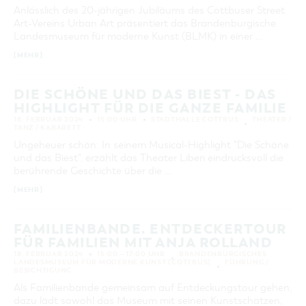
Anlässlich des 20-jährigen Jubiläums des Cottbuser Street
Art-Vereins Urban Art präsentiert das Brandenburgische
Landesmuseum für moderne Kunst (BLMK) in einer …
[MEHR]
DIE SCHÖNE UND DAS BIEST - DAS
HIGHLIGHT FÜR DIE GANZE FAMILIE
18. FEBRUAR 2024
15:00 UHR
STADTHALLE COTTBUS
THEATER /
TANZ / KABARETT
Ungeheuer schön: In seinem Musical-Highlight "Die Schöne
und das Biest", erzählt das Theater Liberi eindrucksvoll die
berührende Geschichte über die …
[MEHR]
FAMILIENBANDE. ENTDECKERTOUR
FÜR FAMILIEN MIT ANJA ROLLAND
18. FEBRUAR 2024
15:00 – 17:00 UHR
BRANDENBURGISCHES
LANDESMUSEUM FÜR MODERNE KUNST (COTTBUS)
FÜHRUNG /
BESICHTIGUNG
Als Familienbande gemeinsam auf Entdeckungstour gehen,
dazu lädt sowohl das Museum mit seinen Kunstschätzen,