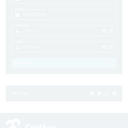
ABREISE
ERWACHSENE
2 Erw.
KINDER
0 Kinder
BUCHEN
TEILEN AUF