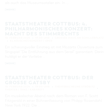
als auch das Museumsatelier ein. In …
[MEHR]
STAATSTHEATER COTTBUS: 4.
PHILHARMONISCHES KONZERT:
MACHT DES STIMMRECHTS
18. FEBRUAR 2024
19:00 UHR
GROSSES HAUS AM SCHILLERPLATZ
KLASSISCHES KONZERT / OPER
Ein schwungvoller Einstieg ist mit Mozarts Ouvertüre zum
Singspiel "Die Entführung aus dem Serail" garantiert. Darin
huldigt er der Vorliebe …
[MEHR]
STAATSTHEATER COTTBUS: DER
GROSSE GATSBY
18. FEBRUAR 2024
19:00 UHR
THEATERSCHEUNE STRÖBITZ
THEATER / TANZ / KABARETT
Ein musikalischer Abend nach dem Roman von F. Scott
Fitzgerald in einer Bühnenfassung von Philipp Rosendahl
New York 1922. Die …