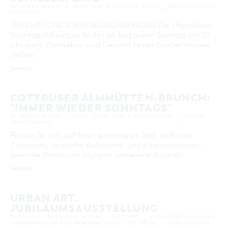
18. FEBRUAR 2024
10:00 UHR
GROSSES HAUS
THEATER / TANZ /
KATEGORIE
KABARETT
alle Kategorien
ÖFFENTLICHE SONNTAGSFÜHRUNGEN Die öffentlichen
Sonntagsführungen finden an fast jedem Sonntag um 10
LAUFZEIT
Uhr statt. Architektur und Geschichte des Großen Hauses
aktuelle und laufende Veranstaltungen
stehen …
[MEHR]
SUCHBEGRIFF
COTTBUSER ALMHÜTTEN-BRUNCH:
"IMMER WIEDER SONNTAGS"
ORT
18. FEBRUAR 2024
10:00 – 14:00 UHR
KUBAN EVENT
ESSEN
UND TRINKEN
SUCHEN
Freuen Sie sich auf frisch gebackenes Brot, duftende
Croissants, herzhafte Aufschnitt- und Käsevariationen,
gesunde Müslis und Joghurts sowie eine Auswahl …
[MEHR]
URBAN ART.
JUBILÄUMSAUSSTELLUNG
18.02.2024 – 19.05.2024
11:00 – 19:00 UHR
BRANDENBURGISCHES
LANDESMUSEUM FÜR MODERNE KUNST (COTTBUS)
AUSSTELLUNG