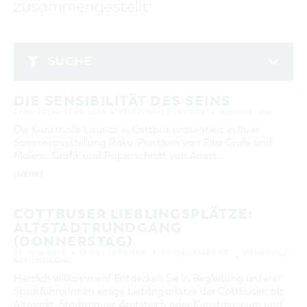
zusammengestellt:
GASTRONOMIE
BAUMKUCHENFRAU
WANDERTOUREN
COTTBUS PER VIDEO ENTDECKEN
FREIZEIT UND KULTUR
CARAVANSTELLPLÄTZE
SERVICE & KONTAKT
EINKAUFEN, PARKEN UND COTTBUSER
SORBEN & WENDEN
KANUTOUREN
Anreise, Info, Souvenirs, Gutscheine
ÜBERNACHTUNGEN FÜR FAMILIEN
GESCHENKGUTSCHEIN
LAUSITZ FESTIVAL 2026 IN COTTBUS
TOURISTINFORMATION
SUCHE
DER PERFEKTE TAG
EINKAUFEN
HEIRATEN IN COTTBUS
COTTBUSER BILDERGALERIE
Juni 2024
COTTBUS VON OBEN (FOTOS)
PARKMÖGLICHKEITEN
"WEG DES HANDWERKS" - DIE ZUNFTZEICHEN
INFOMATERIAL
DIE SENSIBILITÄT DES SEINS
MO
DI
MI
DO
FR
SA
SO
COTTBUS VON OBEN (KURZVIDEOS)
WOCHENMÄRKTE
27.06.2024 – 31.08.2024
KUNSTHALLE LAUSITZ
AUSSTELLUNG
LADEMÖGLICHKEITEN FÜR E-BIKES
1
2
COTTBUSER GESCHENKGUTSCHEIN
Die Kunsthalle Lausitz in Cottbus präsentiert in Ihrer
GUTSCHEINE
Sommerausstellung Raku-Plastiken von Rita Grafe und
3
4
5
6
7
8
9
Malerei, Grafik und Papierschnitt von Anett …
SOUVENIRS
10
11
12
13
14
15
16
[MEHR]
COTTBUS BARRIEREFREI
17
18
19
20
21
22
23
ÖFFENTLICHE TOILETTEN
COTTBUSER LIEBLINGSPLÄTZE:
24
25
26
27
28
29
30
NACHHALTIGKEIT - WIR SIND DABEI!
ALTSTADTRUNDGANG
(DONNERSTAG)
ERWEITERTE SUCHE
27. JUNI 2024
16:00 – 17:30 UHR
COTTBUSSERVICE
FÜHRUNG /
BESICHTIGUNG
Zeitraum
ZURÜCKSETZEN
Herzlich willkommen! Entdecken Sie in Begleitung unserer
VON
StadtführerInnen einige Lieblingsplätze der Cottbuser: ob
BIS
Altmarkt, Stadtmauer, Amtsteich oder Kunstmuseum und