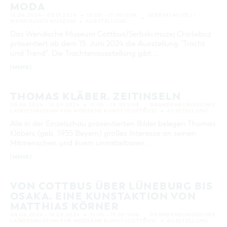
MODA
15.06.2024 – 03.11.2024
13:00 – 17:00 UHR
SERBSKI MUZEJ /
WENDISCHES MUSEUM
AUSSTELLUNG
Das Wendische Museum Cottbus/Serbski muzej Chóśebuz
präsentiert ab dem 15. Juni 2024 die Ausstellung "Tracht
und Trend". Die Trachtenausstellung gibt …
[MEHR]
THOMAS KLÄBER. ZEITINSELN
08.06.2024 – 15.09.2024
11:00 – 19:00 UHR
BRANDENBURGISCHES
LANDESMUSEUM FÜR MODERNE KUNST (COTTBUS)
AUSSTELLUNG
Alle in der Einzelschau präsentierten Bilder belegen Thomas
Kläbers (geb. 1955 Beyern) großes Interesse an seinen
Mitmenschen und ihrem unmittelbaren …
[MEHR]
VON COTTBUS ÜBER LÜNEBURG BIS
OSAKA. EINE KUNSTAKTION VON
MATTHIAS KÖRNER
08.06.2024 – 18.08.2024
11:00 – 19:00 UHR
BRANDENBURGISCHES
LANDESMUSEUM FÜR MODERNE KUNST (COTTBUS)
AUSSTELLUNG