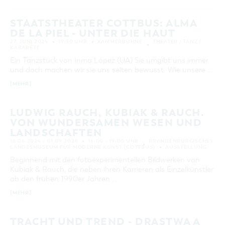
STAATSTHEATER COTTBUS: ALMA
DE LA PIEL - UNTER DIE HAUT
27. JUNI 2024
19:30 UHR
KAMMERBÜHNE
THEATER / TANZ /
KABARETT
Ein Tanzstück von Inma López (UA) Sie umgibt uns immer
und doch machen wir sie uns selten bewusst. Wie unsere …
[MEHR]
LUDWIG RAUCH, KUBIAK & RAUCH.
VON WUNDERSAMEN WESEN UND
LANDSCHAFTEN
16.06.2024 – 01.09.2024
16:00 – 19:00 UHR
BRANDENBURGISCHES
LANDESMUSEUM FÜR MODERNE KUNST (COTTBUS)
AUSSTELLUNG
Beginnend mit den fotoexperimentellen Bildwerken von
Kubiak & Rauch, die neben ihren Karrieren als Einzelkünstler
ab den frühen 1990er Jahren …
[MEHR]
TRACHT UND TREND - DRASTWA A