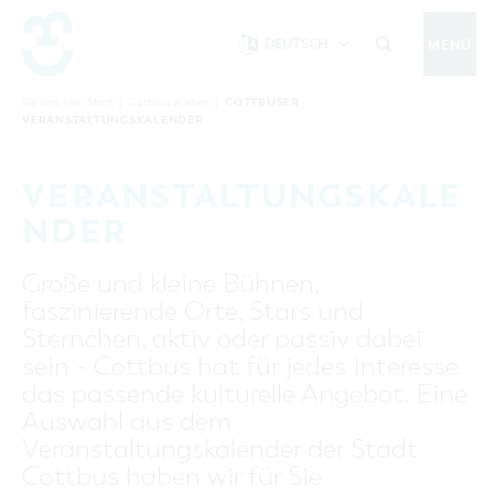
DEUTSCH
MENÜ
Um Einstellungen zur Barrierefreiheit
vornehmen zu können wird die Berechtigung
COTTBUSER
Sie sind hier:
Start
/
Cottbus erleben
/
COTTBUS IM SOMMER
VERANSTALTUNGSKALENDER
funktionale Cookies
für
in den Cookie-
Einstellungen benötigt.
START
COTTBUSSERVICE
KONTAKT
VERANSTALTUNGSKALE
FOLGE UNS AUF
COOKIE-EINSTELLUNGEN
NDER
COTTBUS ENTDECKEN
Große und kleine Bühnen,
Sehenswertes, Führungen, Tourentipps
faszinierende Orte, Stars und
INTERAKTIVE KARTE
COTTBUS ERLEBEN
Sternchen, aktiv oder passiv dabei
Gruppen, Übernachten, Events …
FÜHRUNGEN FÜR JEDERMANN
sein - Cottbus hat für jedes Interesse
TOURENTIPPS, ARCHITEKTURPFAD &
COTTBUSER VERANSTALTUNGSHIGHLIGHTS
das passende kulturelle Angebot. Eine
COTTBUS BESONDERS
PÜCKLERTICKET
Ostsee, Postkutscher und mehr...
COTTBUSER VERANSTALTUNGSKALENDER
Auswahl aus dem
GRÜNES COTTBUS
ARCHITEKTURPFAD
Veranstaltungskalender der Stadt
ÜBERNACHTUNGEN BUCHEN
DER COTTBUSER OSTSEE
COTTBUS FÜR FAMILIEN
MUSEEN, GALERIEN, KULTUR
Cottbus haben wir für Sie
RADTOUREN
Tipps, Veranstaltungen, Angebote...
ANGEBOTE FÜR GRUPPEN
DER COTTBUSER POSTKUTSCHER & DIE
UNTERKÜNFTE