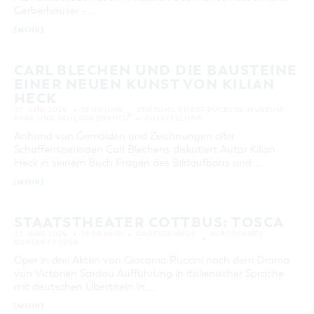
Gerberhäuser - …
KATEGORIE
alle Kategorien
[MEHR]
LAUFZEIT
aktuelle und laufende Veranstaltungen
CARL BLECHEN UND DIE BAUSTEINE
EINER NEUEN KUNST VON KILIAN
HECK
SUCHBEGRIFF
27. JUNI 2024
18:00 UHR
STIFTUNG-FÜRST-PÜCKLER-MUSEUM
PARK UND SCHLOSS BRANITZ
AUSSTELLUNG
Anhand von Gemälden und Zeichnungen aller
ORT
Schaffensperioden Carl Blechens diskutiert Autor Kilian
Heck in seinem Buch Fragen des Bildaufbaus und …
[MEHR]
SUCHEN
STAATSTHEATER COTTBUS: TOSCA
27. JUNI 2024
19:30 UHR
GROSSES HAUS
KLASSISCHES
KONZERT / OPER
Oper in drei Akten von Giacomo Puccini nach dem Drama
von Victorien Sardou Aufführung in italienischer Sprache
mit deutschen Übertiteln In …
[MEHR]