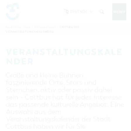
DEUTSCH
MENÜ
Um Einstellungen zur Barrierefreiheit
vornehmen zu können wird die Berechtigung
COTTBUSER
Sie sind hier:
Start
/
Cottbus erleben
/
COTTBUS IM SOMMER
VERANSTALTUNGSKALENDER
funktionale Cookies
für
in den Cookie-
Einstellungen benötigt.
START
COTTBUSSERVICE
KONTAKT
VERANSTALTUNGSKALE
FOLGE UNS AUF
COOKIE-EINSTELLUNGEN
NDER
COTTBUS ENTDECKEN
Große und kleine Bühnen,
Sehenswertes, Führungen, Tourentipps
faszinierende Orte, Stars und
INTERAKTIVE KARTE
COTTBUS ERLEBEN
Sternchen, aktiv oder passiv dabei
Gruppen, Übernachten, Events …
FÜHRUNGEN FÜR JEDERMANN
sein - Cottbus hat für jedes Interesse
TOURENTIPPS, ARCHITEKTURPFAD &
COTTBUSER VERANSTALTUNGSHIGHLIGHTS
das passende kulturelle Angebot. Eine
COTTBUS BESONDERS
PÜCKLERTICKET
Ostsee, Postkutscher und mehr...
COTTBUSER VERANSTALTUNGSKALENDER
Auswahl aus dem
GRÜNES COTTBUS
ARCHITEKTURPFAD
Veranstaltungskalender der Stadt
ÜBERNACHTUNGEN BUCHEN
DER COTTBUSER OSTSEE
COTTBUS FÜR FAMILIEN
MUSEEN, GALERIEN, KULTUR
Cottbus haben wir für Sie
RADTOUREN
Tipps, Veranstaltungen, Angebote...
ANGEBOTE FÜR GRUPPEN
DER COTTBUSER POSTKUTSCHER & DIE
UNTERKÜNFTE