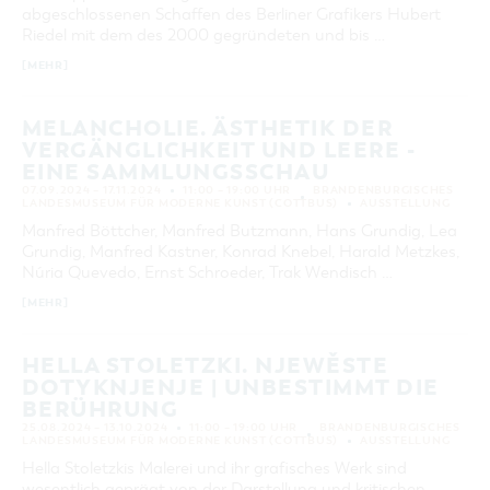
abgeschlossenen Schaffen des Berliner Grafikers Hubert
Riedel mit dem des 2000 gegründeten und bis …
[MEHR]
MELANCHOLIE. ÄSTHETIK DER
VERGÄNGLICHKEIT UND LEERE -
EINE SAMMLUNGSSCHAU
07.09.2024 – 17.11.2024
11:00 – 19:00 UHR
BRANDENBURGISCHES
LANDESMUSEUM FÜR MODERNE KUNST (COTTBUS)
AUSSTELLUNG
Manfred Böttcher, Manfred Butzmann, Hans Grundig, Lea
Grundig, Manfred Kastner, Konrad Knebel, Harald Metzkes,
Núria Quevedo, Ernst Schroeder, Trak Wendisch …
[MEHR]
HELLA STOLETZKI. NJEWĚSTE
DOTYKNJENJE | UNBESTIMMT DIE
BERÜHRUNG
25.08.2024 – 13.10.2024
11:00 – 19:00 UHR
BRANDENBURGISCHES
LANDESMUSEUM FÜR MODERNE KUNST (COTTBUS)
AUSSTELLUNG
Hella Stoletzkis Malerei und ihr grafisches Werk sind
wesentlich geprägt von der Darstellung und kritischen