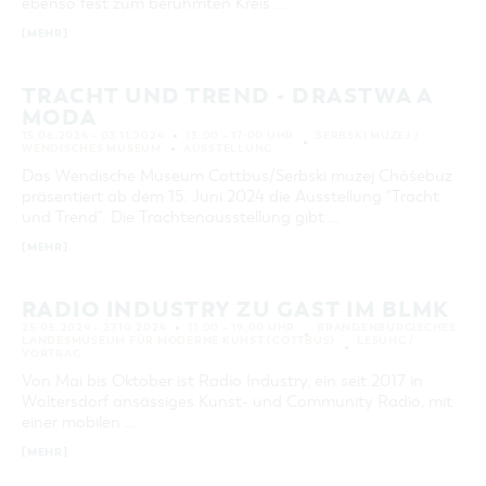
ebenso fest zum berühmten Kreis …
[MEHR]
TRACHT UND TREND - DRASTWA A
MODA
15.06.2024 – 03.11.2024
13:00 – 17:00 UHR
SERBSKI MUZEJ /
WENDISCHES MUSEUM
AUSSTELLUNG
Das Wendische Museum Cottbus/Serbski muzej Chóśebuz
präsentiert ab dem 15. Juni 2024 die Ausstellung "Tracht
und Trend". Die Trachtenausstellung gibt …
[MEHR]
RADIO INDUSTRY ZU GAST IM BLMK
25.05.2024 – 27.10.2024
11:00 – 19:00 UHR
BRANDENBURGISCHES
LANDESMUSEUM FÜR MODERNE KUNST (COTTBUS)
LESUNG /
VORTRAG
Von Mai bis Oktober ist Radio Industry, ein seit 2017 in
Woltersdorf ansässiges Kunst- und Community Radio, mit
einer mobilen …
[MEHR]