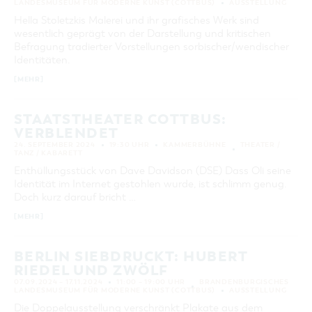
VON
LANDESMUSEUM FÜR MODERNE KUNST (COTTBUS)
AUSSTELLUNG
BIS
Hella Stoletzkis Malerei und ihr grafisches Werk sind
wesentlich geprägt von der Darstellung und kritischen
KATEGORIE
Befragung tradierter Vorstellungen sorbischer/wendischer
alle Kategorien
Identitäten.
[MEHR]
LAUFZEIT
aktuelle und laufende Veranstaltungen
STAATSTHEATER COTTBUS:
VERBLENDET
SUCHBEGRIFF
24. SEPTEMBER 2024
19:30 UHR
KAMMERBÜHNE
THEATER /
TANZ / KABARETT
Enthüllungsstück von Dave Davidson (DSE) Dass Oli seine
ORT
Identität im Internet gestohlen wurde, ist schlimm genug.
Doch kurz darauf bricht …
SUCHEN
[MEHR]
BERLIN SIEBDRUCKT: HUBERT
RIEDEL UND ZWÖLF
07.09.2024 – 17.11.2024
11:00 – 19:00 UHR
BRANDENBURGISCHES
LANDESMUSEUM FÜR MODERNE KUNST (COTTBUS)
AUSSTELLUNG
Die Doppelausstellung verschränkt Plakate aus dem