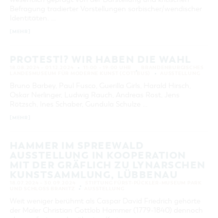
Befragung tradierter Vorstellungen sorbischer/wendischer
Identitäten. …
[MEHR]
PROTEST!? WIR HABEN DIE WAHL
18.08.2024 – 01.12.2024
11:00 – 19:00 UHR
BRANDENBURGISCHES
LANDESMUSEUM FÜR MODERNE KUNST (COTTBUS)
AUSSTELLUNG
Bruno Barbey, Paul Fusco, Guerilla Girls, Harald Hirsch,
Oskar Nerlinger, Ludwig Rauch, Andreas Rost, Jens
Rötzsch, Ines Schaber, Gundula Schulze …
[MEHR]
HAMMER IM SPREEWALD
AUSSTELLUNG IN KOOPERATION
MIT DER GRÄFLICH ZU LYNARSCHEN
KUNSTSAMMLUNG, LÜBBENAU
18.07.2024 – 30.09.2024
STIFTUNG FÜRST-PÜCKLER-MUSEUM PARK
UND SCHLOSS BRANITZ
AUSSTELLUNG
Weit weniger berühmt als Caspar David Friedrich gehörte
der Maler Christian Gottlob Hammer (1779-1840) dennoch