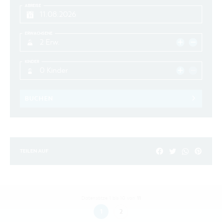
ABREISE
ERWACHSENE
2 Erw.
KINDER
0 Kinder
BUCHEN
TEILEN AUF
11
Datensätze 1 bis 10 von
1
2