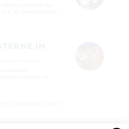
Stille" präsentiert das
eine der bedeutendsten
STERNE IN
WEIHNACHTSMARKT
rot-weiß den
rnenmeer tauchen. Im …
keting Brandenburg GmbH
.