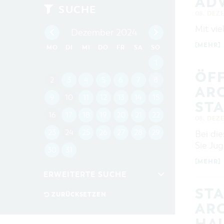
AD
SUCHE
08. DEZ
Mit vie
Dezember 2024
[MEHR]
MO
DI
MI
DO
FR
SA
SO
1
ÖF
2
3
4
5
6
7
8
AR
9
10
11
12
13
14
15
ST
16
17
18
19
20
21
22
08. DEZ
23
24
25
26
27
28
29
Bei di
Sie Jug
30
31
[MEHR]
ERWEITERTE SUCHE
ST
Zeitraum
ZURÜCKSETZEN
AR
VON
BIS
AUS