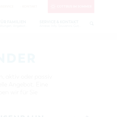
SERVICE
KONTAKT
COTTBUS IM SOMMER
nktionale Cookies
in den Cookie-
FÜR FAMILIEN
SERVICE & KONTAKT
Tipps, Veranstaltungen, Angebote...
Anreise, Info, Souvenirs, Gutscheine
EE
TOURISTINFORMATION
FREIZEIT UND KULTUR
KUTSCHER &
COTTBUSER BILDERGALERIE
ÜBERNACHTUNGEN FÜR FAMILIEN
AU
INFOMATERIAL
NDER
LADEMÖGLICHKEITEN FÜR E-BIKES
6 IN
GUTSCHEINE
SOUVENIRS
, aktiv oder passiv
S
COTTBUS BARRIEREFREI
elle Angebot. Eine
 - DIE
ÖFFENTLICHE TOILETTEN
n wir für Sie
NACHHALTIGKEIT - WIR SIND
DABEI!