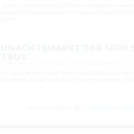
 großen Einzelausstellung "Christine Schlegel. Lärmende 
nburgische Landesmuseum für moderne Kunst (BLMK) 
tschen …
IHNACHTSMARKT DER 1000 
TTBUS
24 – 23.12.2024
11:00 – 19:00 UHR
COTTBUSER INNENSTADT
onell wird der Herrnhuter Stern in den Cottbus-Farben 
chtsmarkt und die Innenstadt in ein grenzenloses Ste
Dies ist ein Service der
TMB Tourismus-Mar