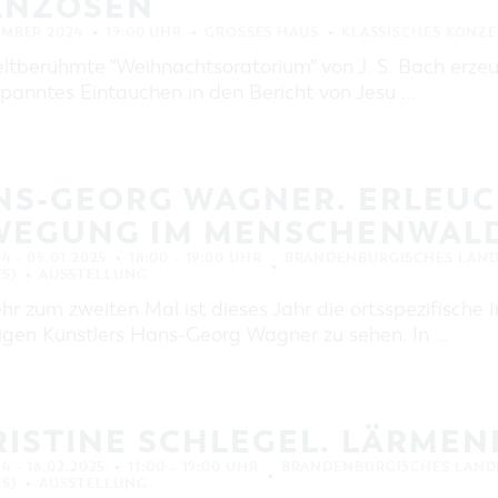
ANZOSEN
EMBER 2024
19:00 UHR
GROSSES HAUS
KLASSISCHES KONZE
ltberühmte "Weihnachtsoratorium" von J. S. Bach erz
spanntes Eintauchen in den Bericht von Jesu …
NS-GEORG WAGNER. ERLEUC
WEGUNG IM MENSCHENWAL
24 – 05.01.2025
18:00 – 19:00 UHR
BRANDENBURGISCHES LAN
S)
AUSSTELLUNG
 zum zweiten Mal ist dieses Jahr die ortsspezifische I
igen Künstlers Hans-Georg Wagner zu sehen. In …
ISTINE SCHLEGEL. LÄRMEN
24 – 16.02.2025
11:00 – 19:00 UHR
BRANDENBURGISCHES LAND
S)
AUSSTELLUNG