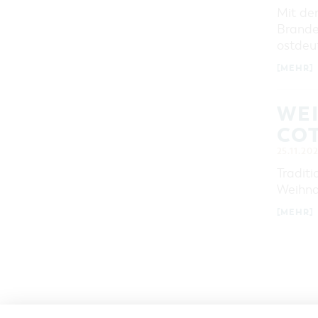
Mit der
Brande
ostdeu
[MEHR]
WE
CO
25.11.20
Traditi
Weihna
[MEHR]