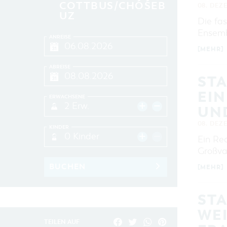
COTTBUS/CHÓŚEB
08. DEZ
UZ
Die fas
Ensembl
ANREISE
[MEHR]
ABREISE
STA
EIN
ERWACHSENE
2 Erw.
UND
08. DEZ
KINDER
0 Kinder
Ein Re
Großvat
BUCHEN
[MEHR]
ST
WE
TEILEN AUF