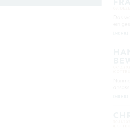
FR
08. DEZ
Das we
ein ge
[MEHR]
HA
BE
07.12.20
(COTTBU
Nunmehr
ansäss
[MEHR]
CHR
30.11.20
(COTTBU