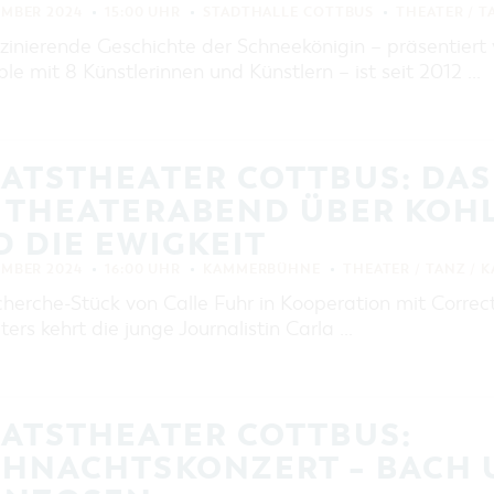
EMBER 2024
15:00 UHR
STADTHALLE COTTBUS
THEATER / T
zinierende Geschichte der Schneekönigin – präsentiert
e mit 8 Künstlerinnen und Künstlern – ist seit 2012 …
ATSTHEATER COTTBUS: DAS
 THEATERABEND ÜBER KOHL
 DIE EWIGKEIT
EMBER 2024
16:00 UHR
KAMMERBÜHNE
THEATER / TANZ / 
cherche-Stück von Calle Fuhr in Kooperation mit Correc
ers kehrt die junge Journalistin Carla …
AATSTHEATER COTTBUS:
IHNACHTSKONZERT – BACH 