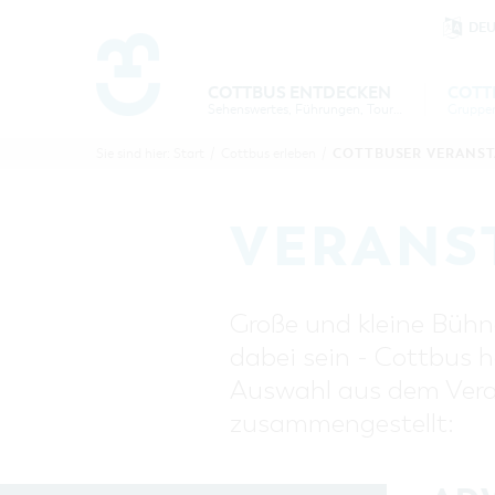
DE
Um Einstellungen zur Barrierefre
COTTBUS ENTDECKEN
COTT
Sehenswertes, Führungen, Tourentipps
COTTBU
COTTB
COTTBUSER VERANS
Sie sind hier:
Start
/
Cottbus erleben
/
ENTDECK
ERLEBE
B
VERANS
Große und kleine Bühne
dabei sein - Cottbus h
Auswahl aus dem Veran
zusammengestellt: