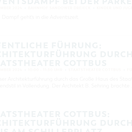
VENTSDAMPF BEI DER PARK
EINKAUFEN, PARKEN UND
COTTBUSER GESCHENKGUTSCHEIN
EMBER 2024
BAHNHOF SANDOWER DREIECK
KINDER UND JUG
EINKAUFEN
l Dampf geht's in die Adventszeit.
PARKMÖGLICHKEITEN
WOCHENMÄRKTE
COTTBUSER GESCHENKGUTSCHEIN
FENTLICHE FÜHRUNG:
DER PERFEKTE TAG
CHITEKTURFÜHRUNG DURCH
COTTBUS VON OBEN (FOTOS)
AATSTHEATER COTTBUS
COTTBUS VON OBEN
EMBER 2024
10:00 – 11:30 UHR
STAATSTHEATER COTTBUS
F
(KURZVIDEOS)
eser Architekturführung durch das Große Haus des Staa
endstil in Vollendung. Der Architekt B. Sehring brachte
AATSTHEATER COTTBUS:
CHITEKTURFÜHRUNG DURCH D
 AM SCHILLERPLATZ