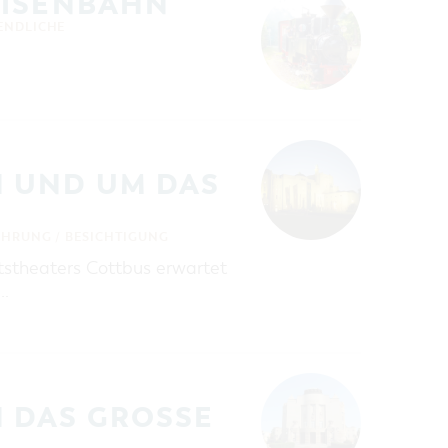
EISENBAHN
ENDLICHE
 UND UM DAS
ÜHRUNG / BESICHTIGUNG
tstheaters Cottbus erwartet
 …
AS GROSSE H