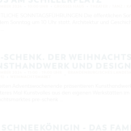
EMBER 2024
10:00 UHR
GROSSES HAUS
THEATER / TANZ / 
TLICHE SONNTAGSFÜHRUNGEN Die öffentlichen Sonn
edem Sonntag um 10 Uhr statt. Architektur und Geschi
 …
E-SCHENK. DER WEIHNACHT
NSTHANDWERK UND DESIG
EMBER 2024
11:00 – 19:00 UHR
BRANDENBURGISCHES LANDES
S)
WEIHNACHTSMARKT
iten Adventswochenende präsentieren Kunsthandwerk
iteres Mal Kunstvolles aus den eigenen Werkstätten i
chtsmarktes pre-schenk …
 SCHNEEKÖNIGIN - DAS FA