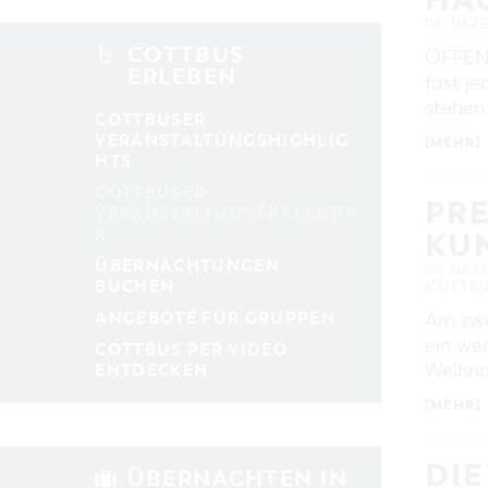
KATEGORIE
08. DEZ
alle Kategorien
COTTBUS
ÖFFEN
ERLEBEN
fast j
LAUFZEIT
aktuelle und laufende Veranstaltungen
stehen
COTTBUSER
VERANSTALTUNGSHIGHLIG
[MEHR]
HTS
SUCHBEGRIFF
COTTBUSER
PR
VERANSTALTUNGSKALENDE
R
ORT
KU
ÜBERNACHTUNGEN
08. DEZ
BUCHEN
(COTTBU
SUCHEN
ANGEBOTE FÜR GRUPPEN
Am zwe
ein we
COTTBUS PER VIDEO
Weihna
ENTDECKEN
[MEHR]
DIE
ÜBERNACHTEN IN