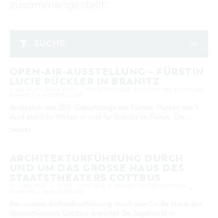
zusammengestellt:
GASTRONOMIE
BAUMKUCHENFRAU
WANDERTOUREN
COTTBUS PER VIDEO ENTDECKEN
FREIZEIT UND KULTUR
CARAVANSTELLPLÄTZE
SERVICE & KONTAKT
EINKAUFEN, PARKEN UND COTTBUSER
SORBEN & WENDEN
KANUTOUREN
Anreise, Info, Souvenirs, Gutscheine
ÜBERNACHTUNGEN FÜR FAMILIEN
GESCHENKGUTSCHEIN
LAUSITZ FESTIVAL 2026 IN COTTBUS
TOURISTINFORMATION
SUCHE
DER PERFEKTE TAG
EINKAUFEN
HEIRATEN IN COTTBUS
COTTBUSER BILDERGALERIE
Juni 2026
COTTBUS VON OBEN (FOTOS)
PARKMÖGLICHKEITEN
"WEG DES HANDWERKS" - DIE ZUNFTZEICHEN
INFOMATERIAL
OPEN-AIR-AUSSTELLUNG – FÜRSTIN
MO
DI
MI
DO
FR
SA
SO
COTTBUS VON OBEN (KURZVIDEOS)
WOCHENMÄRKTE
LUCIE PÜCKLER IN BRANITZ
LADEMÖGLICHKEITEN FÜR E-BIKES
1
2
3
4
5
6
7
COTTBUSER GESCHENKGUTSCHEIN
21.06.2026 – 22.06.2026
FÜRST PÜCKLER MUSEUM PARK & SCHLOSS
GUTSCHEINE
BRANITZ
AUSSTELLUNG
8
9
10
11
12
13
14
Anlässlich des 250. Geburtstags der Fürstin Pückler am 9.
SOUVENIRS
April steht ihr Wirken in und für Branitz im Fokus. Die …
15
16
17
18
19
20
21
COTTBUS BARRIEREFREI
[MEHR]
22
23
24
25
26
27
28
ÖFFENTLICHE TOILETTEN
29
30
NACHHALTIGKEIT - WIR SIND DABEI!
ARCHITEKTURFÜHRUNG DURCH
UND UM DAS GROSSE HAUS DES S
TAATSTHEATERS COTTBUS
ERWEITERTE SUCHE
21. JUNI 2026
10:00 – 11:30 UHR
STAATSTHEATER COTTBUS
FÜHRUNG / BESICHTIGUNG
Zeitraum
ZURÜCKSETZEN
VON
Bei unserer Architekturführung durch das Große Haus des
BIS
Staatstheaters Cottbus erwartet Sie Jugendstil in