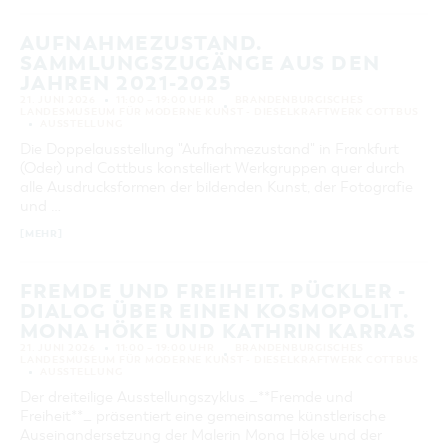
AUFNAHMEZUSTAND.
SAMMLUNGSZUGÄNGE AUS DEN
JAHREN 2021-2025
21. JUNI 2026
11:00 – 19:00 UHR
BRANDENBURGISCHES
LANDESMUSEUM FÜR MODERNE KUNST - DIESELKRAFTWERK COTTBUS
AUSSTELLUNG
Die Doppelausstellung "Aufnahmezustand" in Frankfurt
(Oder) und Cottbus konstelliert Werkgruppen quer durch
alle Ausdrucksformen der bildenden Kunst, der Fotografie
und …
[MEHR]
FREMDE UND FREIHEIT. PÜCKLER -
DIALOG ÜBER EINEN KOSMOPOLIT.
MONA HÖKE UND KATHRIN KARRAS
21. JUNI 2026
11:00 – 19:00 UHR
BRANDENBURGISCHES
LANDESMUSEUM FÜR MODERNE KUNST - DIESELKRAFTWERK COTTBUS
AUSSTELLUNG
Der dreiteilige Ausstellungszyklus _**Fremde und
Freiheit**_ präsentiert eine gemeinsame künstlerische
Auseinandersetzung der Malerin Mona Höke und der