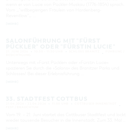
wenn er von Lucie von Pückler-Muskau (1776-1854) sprach.
Vom _"wißbegierigen Fräulein von Hardenberg-
Reventlow"_ …
[MEHR]
SALONFÜHRUNG MIT "FÜRST
PÜCKLER" ODER "FÜRSTIN LUCIE"
21. JUNI 2026
10:30 – 11:30 UHR
SCHLOSS BRANITZ
FÜHRUNG /
BESICHTIGUNG
Unterwegs mit »Fürst Pückler« oder »Fürstin Lucie«
spazieren Sie durch die »Salons« des Branitzer Parks und
Schlosses! Bei dieser Erlebnisführung …
[MEHR]
33. STADTFEST COTTBUS
21.06.2026 – 22.06.2026
11:00 UHR
COTTBUSER INNENSTADT
FEST / BRAUCHTUM
Vom 19. – 21. Juni startet das Cottbuser Stadtfest und lockt
wieder tausende Besucher in die Innenstadt. Zum 33. Mal …
[MEHR]