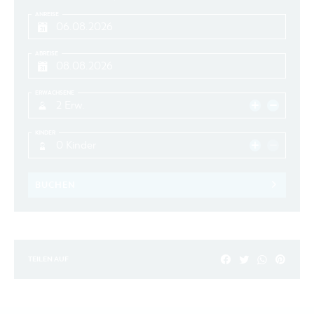
ANREISE
ABREISE
ERWACHSENE
2 Erw.
KINDER
0 Kinder
BUCHEN
TEILEN AUF