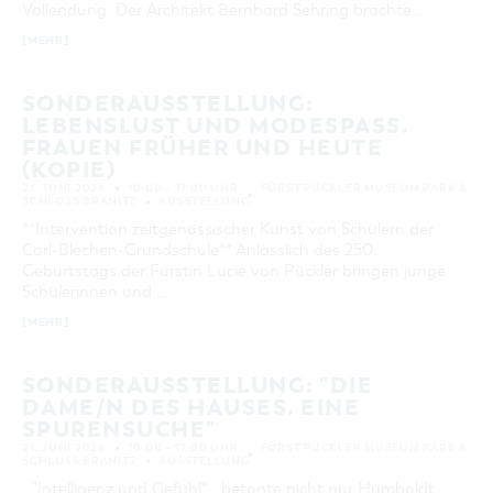
Vollendung. Der Architekt Bernhard Sehring brachte …
KATEGORIE
alle Kategorien
[MEHR]
LAUFZEIT
SONDERAUSSTELLUNG:
aktuelle und laufende Veranstaltungen
LEBENSLUST UND MODESPASS. F
RAUEN FRÜHER UND HEUTE (
KOPIE)
SUCHBEGRIFF
21. JUNI 2026
10:00 – 17:00 UHR
FÜRST PÜCKLER MUSEUM PARK &
SCHLOSS BRANITZ
AUSSTELLUNG
**Intervention zeitgenössischer Kunst von Schülern der
ORT
Carl-Blechen-Grundschule** Anlässlich des 250.
Geburtstags der Fürstin Lucie von Pückler bringen junge
Schülerinnen und …
SUCHEN
[MEHR]
SONDERAUSSTELLUNG: "DIE
DAME/N DES HAUSES. EINE
SPURENSUCHE"
21. JUNI 2026
10:00 – 17:00 UHR
FÜRST PÜCKLER MUSEUM PARK &
SCHLOSS BRANITZ
AUSSTELLUNG
_"Intelligenz und Gefühl"_ betonte nicht nur Humboldt,