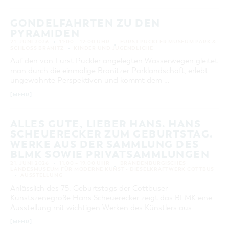
GONDELFAHRTEN ZU DEN
PYRAMIDEN
21. JUNI 2026
11:00 – 12:00 UHR
FÜRST PÜCKLER MUSEUM PARK &
SCHLOSS BRANITZ
KINDER UND JUGENDLICHE
Auf den von Fürst Pückler angelegten Wasserwegen gleitet
man durch die einmalige Branitzer Parklandschaft, erlebt
ungewohnte Perspektiven und kommt dem …
[MEHR]
ALLES GUTE, LIEBER HANS. HANS
SCHEUERECKER ZUM GEBURTSTAG.
WERKE AUS DER SAMMLUNG DES
BLMK SOWIE PRIVATSAMMLUNGEN
21. JUNI 2026
11:00 – 19:00 UHR
BRANDENBURGISCHES
LANDESMUSEUM FÜR MODERNE KUNST - DIESELKRAFTWERK COTTBUS
AUSSTELLUNG
Anlässlich des 75. Geburtstags der Cottbuser
Kunstszenegröße Hans Scheuerecker zeigt das BLMK eine
Ausstellung mit wichtigen Werken des Künstlers aus …
[MEHR]