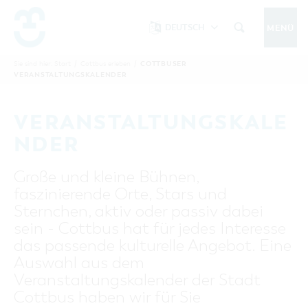
DEUTSCH
MENÜ
Um Einstellungen zur Barrierefreiheit
vornehmen zu können wird die Berechtigung
COTTBUSER
Sie sind hier:
Start
/
Cottbus erleben
/
COTTBUS IM SOMMER
VERANSTALTUNGSKALENDER
funktionale Cookies
für
in den Cookie-
Einstellungen benötigt.
START
COTTBUSSERVICE
KONTAKT
VERANSTALTUNGSKALE
FOLGE UNS AUF
COOKIE-EINSTELLUNGEN
NDER
COTTBUS ENTDECKEN
Große und kleine Bühnen,
Sehenswertes, Führungen, Tourentipps
faszinierende Orte, Stars und
INTERAKTIVE KARTE
COTTBUS ERLEBEN
Sternchen, aktiv oder passiv dabei
Gruppen, Übernachten, Events …
FÜHRUNGEN FÜR JEDERMANN
sein - Cottbus hat für jedes Interesse
TOURENTIPPS, ARCHITEKTURPFAD &
COTTBUSER VERANSTALTUNGSHIGHLIGHTS
das passende kulturelle Angebot. Eine
COTTBUS BESONDERS
PÜCKLERTICKET
Ostsee, Postkutscher und mehr...
COTTBUSER VERANSTALTUNGSKALENDER
Auswahl aus dem
GRÜNES COTTBUS
ARCHITEKTURPFAD
Veranstaltungskalender der Stadt
ÜBERNACHTUNGEN BUCHEN
DER COTTBUSER OSTSEE
COTTBUS FÜR FAMILIEN
MUSEEN, GALERIEN, KULTUR
Cottbus haben wir für Sie
RADTOUREN
Tipps, Veranstaltungen, Angebote...
ANGEBOTE FÜR GRUPPEN
DER COTTBUSER POSTKUTSCHER & DIE
UNTERKÜNFTE