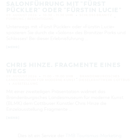
SALONFÜHRUNG MIT "FÜRST
PÜCKLER" ODER "FÜRSTIN LUCIE"
09. AUGUST 2026
10:30 – 11:30 UHR
SCHLOSS BRANITZ
FÜHRUNG / BESICHTIGUNG
Unterwegs mit »Fürst Pückler« oder »Fürstin Lucie«
spazieren Sie durch die »Salons« des Branitzer Parks und
Schlosses! Bei dieser Erlebnisführung …
[MEHR]
CHRIS HINZE. FRAGMENTE EINES
WEGS
09. AUGUST 2026
11:00 – 19:00 UHR
BRANDENBURGISCHES
LANDESMUSEUM FÜR MODERNE KUNST - DIESELKRAFTWERK COTTBUS
AUSSTELLUNG
Mit einer zweiteiligen Präsentation widmet das
Brandenburgisches Landesmuseum für moderne Kunst
(BLMK) dem Cottbuser Künstler Chris Hinze die
Einzelausstellung Fragmente …
[MEHR]
Dies ist ein Service der
TMB Tourismus-Marketing