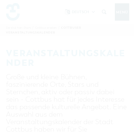
DEUTSCH
MENÜ
Um Einstellungen zur Barrierefreiheit
vornehmen zu können wird die Berechtigung
COTTBUSER
Sie sind hier:
Start
/
Cottbus erleben
/
COTTBUS IM SOMMER
VERANSTALTUNGSKALENDER
funktionale Cookies
für
in den Cookie-
Einstellungen benötigt.
START
COTTBUSSERVICE
KONTAKT
VERANSTALTUNGSKALE
FOLGE UNS AUF
COOKIE-EINSTELLUNGEN
NDER
COTTBUS ENTDECKEN
Große und kleine Bühnen,
Sehenswertes, Führungen, Tourentipps
faszinierende Orte, Stars und
INTERAKTIVE KARTE
COTTBUS ERLEBEN
Sternchen, aktiv oder passiv dabei
Gruppen, Übernachten, Events …
FÜHRUNGEN FÜR JEDERMANN
sein - Cottbus hat für jedes Interesse
TOURENTIPPS, ARCHITEKTURPFAD &
COTTBUSER VERANSTALTUNGSHIGHLIGHTS
das passende kulturelle Angebot. Eine
COTTBUS BESONDERS
PÜCKLERTICKET
Ostsee, Postkutscher und mehr...
COTTBUSER VERANSTALTUNGSKALENDER
Auswahl aus dem
GRÜNES COTTBUS
ARCHITEKTURPFAD
Veranstaltungskalender der Stadt
ÜBERNACHTUNGEN BUCHEN
DER COTTBUSER OSTSEE
COTTBUS FÜR FAMILIEN
MUSEEN, GALERIEN, KULTUR
Cottbus haben wir für Sie
RADTOUREN
Tipps, Veranstaltungen, Angebote...
ANGEBOTE FÜR GRUPPEN
DER COTTBUSER POSTKUTSCHER & DIE
UNTERKÜNFTE