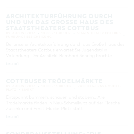
KATEGORIE
alle Kategorien
ARCHITEKTURFÜHRUNG DURCH
UND UM DAS GROSSE HAUS DES S
LAUFZEIT
TAATSTHEATERS COTTBUS
aktuelle und laufende Veranstaltungen
09. AUGUST 2026
10:00 – 11:30 UHR
STAATSTHEATER COTTBUS
FÜHRUNG / BESICHTIGUNG
Bei unserer Architekturführung durch das Große Haus des
SUCHBEGRIFF
Staatstheaters Cottbus erwartet Sie Jugendstil in
Vollendung. Der Architekt Bernhard Sehring brachte …
ORT
[MEHR]
SUCHEN
COTTBUSER TRÖDELMÄRKTE
09. AUGUST 2026
10:00 – 16:00 UHR
ZUSCHKA-ERNST-MUCKE-
PLATZ
MARKT
Entspannt bummeln, schauen und stöbern...Alle
Trödelmärkte finden in Neu-Schmellwitz auf der Fläsche
Zuschka und Ernst-Mucke-Platz statt.
[MEHR]