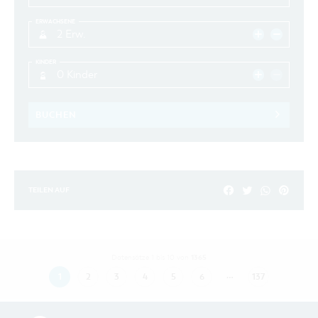
ERWACHSENE
2 Erw.
KINDER
0 Kinder
BUCHEN
TEILEN AUF
1365
Datensätze 1 bis 10 von
…
1
2
3
4
5
6
137