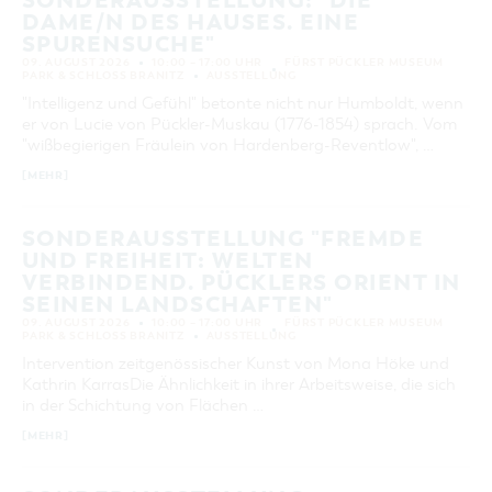
SONDERAUSSTELLUNG: "DIE
DAME/N DES HAUSES. EINE
SPURENSUCHE"
09. AUGUST 2026
10:00 – 17:00 UHR
FÜRST PÜCKLER MUSEUM
PARK & SCHLOSS BRANITZ
AUSSTELLUNG
"Intelligenz und Gefühl" betonte nicht nur Humboldt, wenn
er von Lucie von Pückler-Muskau (1776-1854) sprach. Vom
"wißbegierigen Fräulein von Hardenberg-Reventlow", …
[MEHR]
SONDERAUSSTELLUNG "FREMDE
UND FREIHEIT: WELTEN
VERBINDEND. PÜCKLERS ORIENT IN
SEINEN LANDSCHAFTEN"
09. AUGUST 2026
10:00 – 17:00 UHR
FÜRST PÜCKLER MUSEUM
PARK & SCHLOSS BRANITZ
AUSSTELLUNG
Intervention zeitgenössischer Kunst von Mona Höke und
Kathrin KarrasDie Ähnlichkeit in ihrer Arbeitsweise, die sich
in der Schichtung von Flächen …
[MEHR]