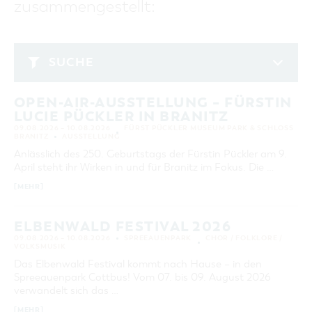
zusammengestellt:
GASTRONOMIE
BAUMKUCHENFRAU
WANDERTOUREN
COTTBUS PER VIDEO ENTDECKEN
FREIZEIT UND KULTUR
CARAVANSTELLPLÄTZE
SERVICE & KONTAKT
EINKAUFEN, PARKEN UND COTTBUSER
SORBEN & WENDEN
KANUTOUREN
Anreise, Info, Souvenirs, Gutscheine
ÜBERNACHTUNGEN FÜR FAMILIEN
GESCHENKGUTSCHEIN
LAUSITZ FESTIVAL 2026 IN COTTBUS
TOURISTINFORMATION
SUCHE
DER PERFEKTE TAG
EINKAUFEN
HEIRATEN IN COTTBUS
COTTBUSER BILDERGALERIE
Februar 2023
COTTBUS VON OBEN (FOTOS)
PARKMÖGLICHKEITEN
"WEG DES HANDWERKS" - DIE ZUNFTZEICHEN
INFOMATERIAL
OPEN-AIR-AUSSTELLUNG – FÜRSTIN
MO
DI
MI
DO
FR
SA
SO
COTTBUS VON OBEN (KURZVIDEOS)
WOCHENMÄRKTE
LUCIE PÜCKLER IN BRANITZ
LADEMÖGLICHKEITEN FÜR E-BIKES
1
2
3
4
5
COTTBUSER GESCHENKGUTSCHEIN
09.08.2026 – 10.08.2026
FÜRST PÜCKLER MUSEUM PARK & SCHLOSS
GUTSCHEINE
BRANITZ
AUSSTELLUNG
6
7
8
9
10
11
12
Anlässlich des 250. Geburtstags der Fürstin Pückler am 9.
SOUVENIRS
April steht ihr Wirken in und für Branitz im Fokus. Die …
13
14
15
16
17
18
19
COTTBUS BARRIEREFREI
[MEHR]
20
21
22
23
24
25
26
ÖFFENTLICHE TOILETTEN
27
28
NACHHALTIGKEIT - WIR SIND DABEI!
ELBENWALD FESTIVAL 2026
09.08.2026 – 10.08.2026
SPREEAUENPARK
CHOR / FOLKLORE /
VOLKSMUSIK
ERWEITERTE SUCHE
Das Elbenwald Festival kommt nach Hause – in den
Zeitraum
Spreeauenpark Cottbus! Vom 07. bis 09. August 2026
VON
verwandelt sich das …
BIS
[MEHR]