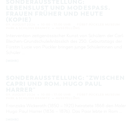
SONDERAUSSTELLUNG:
LEBENSLUST UND MODESPASS. F
RAUEN FRÜHER UND HEUTE (
KOPIE)
09. AUGUST 2026
10:00 – 17:00 UHR
FÜRST PÜCKLER MUSEUM
PARK & SCHLOSS BRANITZ
AUSSTELLUNG
Intervention zeitgenössischer Kunst von Schülern der Carl-
Blechen-GrundschuleAnlässlich des 250. Geburtstags der
Fürstin Lucie von Pückler bringen junge Schülerinnen und
Schüler …
[MEHR]
SONDERAUSSTELLUNG: "ZWISCHEN
CAPRI UND ROM. HUGO PAUL
HARRER"
09. AUGUST 2026
10:00 – 17:00 UHR
FÜRST PÜCKLER MUSEUM
PARK & SCHLOSS BRANITZ
AUSSTELLUNG
Franziska Wickerath (1850 – 1921) heiratete 1868 den Maler
Hugo Paul Harrer (1836 – 1876). Das Paar lebte in Rom …
[MEHR]