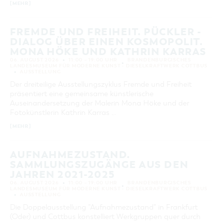
[MEHR]
FREMDE UND FREIHEIT. PÜCKLER -
DIALOG ÜBER EINEN KOSMOPOLIT.
MONA HÖKE UND KATHRIN KARRAS
06. AUGUST 2026
11:00 – 19:00 UHR
BRANDENBURGISCHES
LANDESMUSEUM FÜR MODERNE KUNST - DIESELKRAFTWERK COTTBUS
AUSSTELLUNG
Der dreiteilige Ausstellungszyklus Fremde und Freiheit
präsentiert eine gemeinsame künstlerische
Auseinandersetzung der Malerin Mona Höke und der
Fotokünstlerin Kathrin Karras …
[MEHR]
AUFNAHMEZUSTAND.
SAMMLUNGSZUGÄNGE AUS DEN
JAHREN 2021-2025
06. AUGUST 2026
11:00 – 19:00 UHR
BRANDENBURGISCHES
LANDESMUSEUM FÜR MODERNE KUNST - DIESELKRAFTWERK COTTBUS
AUSSTELLUNG
Die Doppelausstellung "Aufnahmezustand" in Frankfurt
(Oder) und Cottbus konstelliert Werkgruppen quer durch