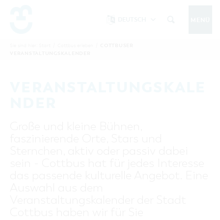
DEUTSCH
MENÜ
Um Einstellungen zur Barrierefreiheit
vornehmen zu können wird die Berechtigung
COTTBUSER
Sie sind hier:
Start
/
Cottbus erleben
/
COTTBUS IM SOMMER
VERANSTALTUNGSKALENDER
funktionale Cookies
für
in den Cookie-
Einstellungen benötigt.
START
COTTBUSSERVICE
KONTAKT
VERANSTALTUNGSKALE
FOLGE UNS AUF
COOKIE-EINSTELLUNGEN
NDER
COTTBUS ENTDECKEN
Große und kleine Bühnen,
Sehenswertes, Führungen, Tourentipps
faszinierende Orte, Stars und
INTERAKTIVE KARTE
COTTBUS ERLEBEN
Sternchen, aktiv oder passiv dabei
Gruppen, Übernachten, Events …
FÜHRUNGEN FÜR JEDERMANN
sein - Cottbus hat für jedes Interesse
TOURENTIPPS, ARCHITEKTURPFAD &
COTTBUSER VERANSTALTUNGSHIGHLIGHTS
das passende kulturelle Angebot. Eine
COTTBUS BESONDERS
PÜCKLERTICKET
Ostsee, Postkutscher und mehr...
COTTBUSER VERANSTALTUNGSKALENDER
Auswahl aus dem
GRÜNES COTTBUS
ARCHITEKTURPFAD
Veranstaltungskalender der Stadt
ÜBERNACHTUNGEN BUCHEN
DER COTTBUSER OSTSEE
COTTBUS FÜR FAMILIEN
MUSEEN, GALERIEN, KULTUR
Cottbus haben wir für Sie
RADTOUREN
Tipps, Veranstaltungen, Angebote...
ANGEBOTE FÜR GRUPPEN
DER COTTBUSER POSTKUTSCHER & DIE
UNTERKÜNFTE