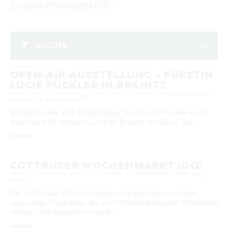
zusammengestellt:
GASTRONOMIE
BAUMKUCHENFRAU
WANDERTOUREN
COTTBUS PER VIDEO ENTDECKEN
FREIZEIT UND KULTUR
CARAVANSTELLPLÄTZE
SERVICE & KONTAKT
EINKAUFEN, PARKEN UND COTTBUSER
SORBEN & WENDEN
KANUTOUREN
Anreise, Info, Souvenirs, Gutscheine
ÜBERNACHTUNGEN FÜR FAMILIEN
GESCHENKGUTSCHEIN
LAUSITZ FESTIVAL 2026 IN COTTBUS
TOURISTINFORMATION
SUCHE
DER PERFEKTE TAG
EINKAUFEN
HEIRATEN IN COTTBUS
COTTBUSER BILDERGALERIE
Mai 2025
COTTBUS VON OBEN (FOTOS)
PARKMÖGLICHKEITEN
"WEG DES HANDWERKS" - DIE ZUNFTZEICHEN
INFOMATERIAL
OPEN-AIR-AUSSTELLUNG – FÜRSTIN
MO
DI
MI
DO
FR
SA
SO
COTTBUS VON OBEN (KURZVIDEOS)
WOCHENMÄRKTE
LUCIE PÜCKLER IN BRANITZ
LADEMÖGLICHKEITEN FÜR E-BIKES
1
2
3
4
COTTBUSER GESCHENKGUTSCHEIN
06.08.2026 – 07.08.2026
FÜRST PÜCKLER MUSEUM PARK & SCHLOSS
GUTSCHEINE
BRANITZ
AUSSTELLUNG
5
6
7
8
9
10
11
Anlässlich des 250. Geburtstags der Fürstin Pückler am 9.
SOUVENIRS
April steht ihr Wirken in und für Branitz im Fokus. Die …
12
13
14
15
16
17
18
COTTBUS BARRIEREFREI
[MEHR]
19
20
21
22
23
24
25
ÖFFENTLICHE TOILETTEN
26
27
28
29
30
31
NACHHALTIGKEIT - WIR SIND DABEI!
COTTBUSER WOCHENMARKT (DO)
06. AUGUST 2026
08:00 – 17:00 UHR
SPREMBERGER STRASSE
MARKT
ERWEITERTE SUCHE
Die Cottbuser Wochenmärkte sind geprägt von vielen
Zeitraum
regionalen Produkten, die vom Hühnerei bis zum Wildfleisch
VON
reichen. Die Auswahl ist groß, …
BIS
[MEHR]