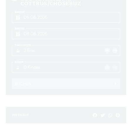
COTTBUS/CHÓŚEBUZ
ANREISE
ABREISE
ERWACHSENE
2 Erw.
KINDER
0 Kinder
BUCHEN
TEILEN AUF