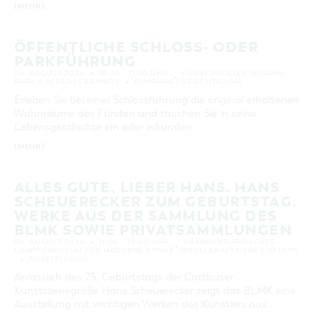
[MEHR]
ÖFFENTLICHE SCHLOSS- ODER
PARKFÜHRUNG
06. AUGUST 2026
10:30 – 11:30 UHR
FÜRST PÜCKLER MUSEUM
PARK & SCHLOSS BRANITZ
FÜHRUNG / BESICHTIGUNG
Erleben Sie bei einer Schlossführung die original erhaltenen
Wohnräume des Fürsten und tauchen Sie in seine
Lebensgeschichte ein oder erkunden …
[MEHR]
ALLES GUTE, LIEBER HANS. HANS
SCHEUERECKER ZUM GEBURTSTAG.
WERKE AUS DER SAMMLUNG DES
BLMK SOWIE PRIVATSAMMLUNGEN
06. AUGUST 2026
11:00 – 19:00 UHR
BRANDENBURGISCHES
LANDESMUSEUM FÜR MODERNE KUNST - DIESELKRAFTWERK COTTBUS
AUSSTELLUNG
Anlässlich des 75. Geburtstags der Cottbuser
Kunstszenegröße Hans Scheuerecker zeigt das BLMK eine
Ausstellung mit wichtigen Werken des Künstlers aus …