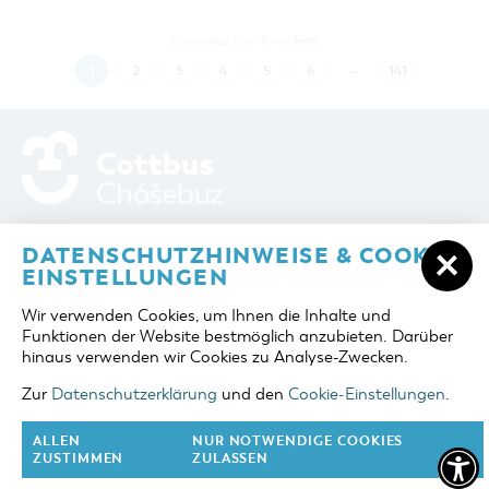
1405
Datensätze 1 bis 10 von
…
1
2
3
4
5
6
141
ADRESSE / ANFAHRT
Berliner Platz 6 / Stadthalle
DATENSCHUTZHINWEISE & COOKIE-
03046 Cottbus
EINSTELLUNGEN
TELEFON
+49 355 75420
Wir verwenden Cookies, um Ihnen die Inhalte und
FAX
+49 355 7542455
Funktionen der Website bestmöglich anzubieten. Darüber
E-MAIL
cottbus-service@cmt-cottbus.de
hinaus verwenden wir Cookies zu Analyse-Zwecken.
Zur
Datenschutzerklärung
und den
Cookie-Einstellungen
.
START
COTTBUSSERVICE
KONTAKT
DATENSCHUTZ
IMPRESSUM
COOKIE-EINSTELLUNGEN
ALLEN
NUR NOTWENDIGE COOKIES
ZUSTIMMEN
ZULASSEN
NACH OBEN
FOLGE UNS AUF