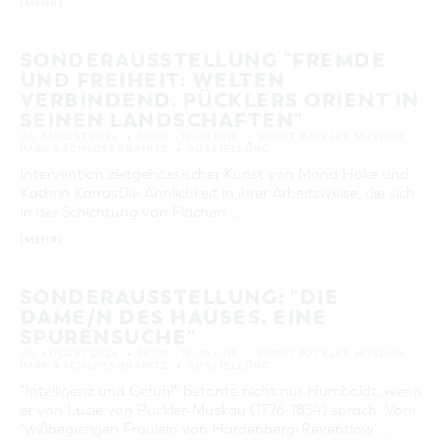
[MEHR]
SONDERAUSSTELLUNG "FREMDE
UND FREIHEIT: WELTEN
VERBINDEND. PÜCKLERS ORIENT IN
SEINEN LANDSCHAFTEN"
06. AUGUST 2026
10:00 – 17:00 UHR
FÜRST PÜCKLER MUSEUM
PARK & SCHLOSS BRANITZ
AUSSTELLUNG
Intervention zeitgenössischer Kunst von Mona Höke und
Kathrin KarrasDie Ähnlichkeit in ihrer Arbeitsweise, die sich
in der Schichtung von Flächen …
[MEHR]
SONDERAUSSTELLUNG: "DIE
DAME/N DES HAUSES. EINE
SPURENSUCHE"
06. AUGUST 2026
10:00 – 17:00 UHR
FÜRST PÜCKLER MUSEUM
PARK & SCHLOSS BRANITZ
AUSSTELLUNG
"Intelligenz und Gefühl" betonte nicht nur Humboldt, wenn
er von Lucie von Pückler-Muskau (1776-1854) sprach. Vom
"wißbegierigen Fräulein von Hardenberg-Reventlow", …