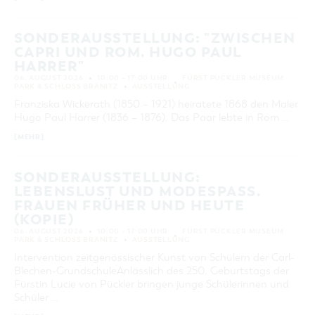
KATEGORIE
alle Kategorien
SONDERAUSSTELLUNG: "ZWISCHEN
CAPRI UND ROM. HUGO PAUL
LAUFZEIT
HARRER"
aktuelle und laufende Veranstaltungen
06. AUGUST 2026
10:00 – 17:00 UHR
FÜRST PÜCKLER MUSEUM
PARK & SCHLOSS BRANITZ
AUSSTELLUNG
Franziska Wickerath (1850 – 1921) heiratete 1868 den Maler
SUCHBEGRIFF
Hugo Paul Harrer (1836 – 1876). Das Paar lebte in Rom …
[MEHR]
ORT
SONDERAUSSTELLUNG:
SUCHEN
LEBENSLUST UND MODESPASS. F
RAUEN FRÜHER UND HEUTE (
KOPIE)
06. AUGUST 2026
10:00 – 17:00 UHR
FÜRST PÜCKLER MUSEUM
PARK & SCHLOSS BRANITZ
AUSSTELLUNG
Intervention zeitgenössischer Kunst von Schülern der Carl-
Blechen-GrundschuleAnlässlich des 250. Geburtstags der
Fürstin Lucie von Pückler bringen junge Schülerinnen und
Schüler …