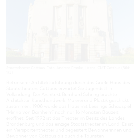
GASTRONOMIE
BAUMKUCHENFRAU
WANDERTOUREN
COTTBUS PER VIDEO ENTDECKEN
FREIZEIT UND KULTUR
CARAVANSTELLPLÄTZE
SERVICE & KONTAKT
EINKAUFEN, PARKEN UND COTTBUSER
SORBEN & WENDEN
KANUTOUREN
Anreise, Info, Souvenirs, Gutscheine
ÜBERNACHTUNGEN FÜR FAMILIEN
GESCHENKGUTSCHEIN
LAUSITZ FESTIVAL 2026 IN COTTBUS
TOURISTINFORMATION
DER PERFEKTE TAG
EINKAUFEN
HEIRATEN IN COTTBUS
COTTBUSER BILDERGALERIE
COTTBUS VON OBEN (FOTOS)
PARKMÖGLICHKEITEN
"WEG DES HANDWERKS" - DIE ZUNFTZEICHEN
INFOMATERIAL
COTTBUS VON OBEN (KURZVIDEOS)
WOCHENMÄRKTE
LADEMÖGLICHKEITEN FÜR E-BIKES
COTTBUSER GESCHENKGUTSCHEIN
GUTSCHEINE
Staatstheater Cottbus, Foto: Andreas Franke, Lizenz: CMT Cottbus (Bild:
SOUVENIRS
1/2)
COTTBUS BARRIEREFREI
Bei unserer Architekturführung durch das Große Haus des
Staatstheaters Cottbus erwartet Sie Jugendstil in
ÖFFENTLICHE TOILETTEN
Vollendung. Der Architekt Bernhard Sehring brachte
NACHHALTIGKEIT - WIR SIND DABEI!
Architektur, Kunsthandwerk, Malerei und Plastik geschickt
zusammen. 1908 wurde das Haus mit Lessings Schauspiel
"Minna von Barnhelm" nach nur 16 Monaten Bauzeit
eröffnet. Seit 1992 ist das Theater im Besitz des Landes
Brandenburg und das einzige Staatstheater im Land. Es ist
ein Vierspartentheater und begeistert Bewohnerinnen und
Bewohner von Cottbus als auch die Touristen