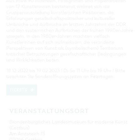
Aus etwa 90 Malereien, Fotografien und Papierarbeiten
von 17 Künstlerinnen bestehend, widmet sich die
Gruppenausstellung künstlerischen Positionen, die
Erfahrungen gesellschaftspolitischer und kultureller
Umbrüche und Aufbrüche im letzten Jahrzehnt der DDR
und den systemischen Aufbrüchen der frühen 1990er-Jahre
spiegeln. In den 1980er-Jahren machten vielfach
Künstlerinnen auf sich aufmerksam, die veränderte
Perspektiven von Kunst als (symbolischem) Territorium
kritischer Betrachtungen gesellschaftlicher Bedingungen
und Wirklichkeiten boten.
18.12.2022 bis 19.02.2023 | Di-So 11 Uhr bis 19 Uhr | Bitte
beachten Sie Sonderöffnungszeiten an Feiertagen.
TICKETS
VERANSTALTUNGSORT
Brandenburgisches Landesmuseum für moderne Kunst
(Cottbus)
Am Amtsteich 15
03046 Cottbus