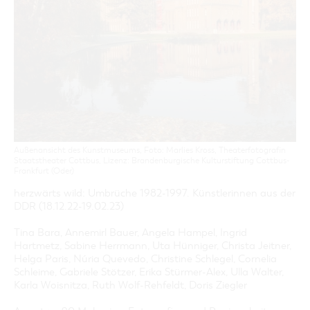
GASTRONOMIE
BAUMKUCHENFRAU
WANDERTOUREN
COTTBUS PER VIDEO ENTDECKEN
FREIZEIT UND KULTUR
CARAVANSTELLPLÄTZE
SERVICE & KONTAKT
EINKAUFEN, PARKEN UND COTTBUSER
SORBEN & WENDEN
KANUTOUREN
Anreise, Info, Souvenirs, Gutscheine
ÜBERNACHTUNGEN FÜR FAMILIEN
GESCHENKGUTSCHEIN
LAUSITZ FESTIVAL 2026 IN COTTBUS
TOURISTINFORMATION
DER PERFEKTE TAG
EINKAUFEN
HEIRATEN IN COTTBUS
COTTBUSER BILDERGALERIE
COTTBUS VON OBEN (FOTOS)
PARKMÖGLICHKEITEN
"WEG DES HANDWERKS" - DIE ZUNFTZEICHEN
INFOMATERIAL
COTTBUS VON OBEN (KURZVIDEOS)
WOCHENMÄRKTE
LADEMÖGLICHKEITEN FÜR E-BIKES
COTTBUSER GESCHENKGUTSCHEIN
GUTSCHEINE
Außenansicht des Kunstmuseums, Foto: Marlies Kross, Theaterfotografin
SOUVENIRS
Staatstheater Cottbus, Lizenz: Brandenburgische Kulturstiftung Cottbus-
Frankfurt (Oder)
COTTBUS BARRIEREFREI
herzwärts wild: Umbrüche 1982-1997. Künstlerinnen aus der
ÖFFENTLICHE TOILETTEN
DDR (18.12.22-19.02.23)
NACHHALTIGKEIT - WIR SIND DABEI!
Tina Bara, Annemirl Bauer, Angela Hampel, Ingrid
Hartmetz, Sabine Herrmann, Uta Hünniger, Christa Jeitner,
Helga Paris, Núria Quevedo, Christine Schlegel, Cornelia
Schleime, Gabriele Stötzer, Erika Stürmer-Alex, Ulla Walter,
Karla Woisnitza, Ruth Wolf-Rehfeldt, Doris Ziegler