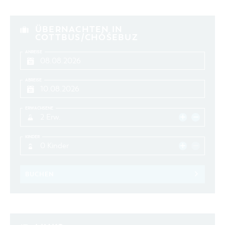
ÜBERNACHTEN IN
COTTBUS/CHÓŚEBUZ
ANREISE
ABREISE
ERWACHSENE
2 Erw.
KINDER
0 Kinder
BUCHEN