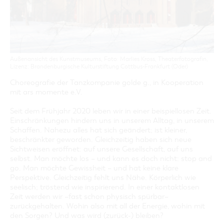
GASTRONOMIE
BAUMKUCHENFRAU
WANDERTOUREN
COTTBUS PER VIDEO ENTDECKEN
FREIZEIT UND KULTUR
CARAVANSTELLPLÄTZE
SERVICE & KONTAKT
EINKAUFEN, PARKEN UND COTTBUSER
SORBEN & WENDEN
KANUTOUREN
Anreise, Info, Souvenirs, Gutscheine
ÜBERNACHTUNGEN FÜR FAMILIEN
GESCHENKGUTSCHEIN
LAUSITZ FESTIVAL 2026 IN COTTBUS
TOURISTINFORMATION
DER PERFEKTE TAG
EINKAUFEN
HEIRATEN IN COTTBUS
COTTBUSER BILDERGALERIE
COTTBUS VON OBEN (FOTOS)
PARKMÖGLICHKEITEN
Außenansicht des Kunstmuseums, Foto: Marlies Kross, Theaterfotografin,
"WEG DES HANDWERKS" - DIE ZUNFTZEICHEN
Lizenz: Brandenburgische Kulturstiftung Cottbus-Frankfurt (Oder)
INFOMATERIAL
COTTBUS VON OBEN (KURZVIDEOS)
WOCHENMÄRKTE
Choreografie der Tanzkompanie golde g., in Kooperation
LADEMÖGLICHKEITEN FÜR E-BIKES
COTTBUSER GESCHENKGUTSCHEIN
mit ars momente e.V.
GUTSCHEINE
Seit dem Frühjahr 2020 leben wir in einer beispiellosen Zeit.
SOUVENIRS
Einschränkungen hindern uns in unserem Alltag, in unserem
COTTBUS BARRIEREFREI
Schaffen. Nahezu alles hat sich geändert; ist kleiner,
beschränkter geworden. Gleichzeitig haben sich neue
ÖFFENTLICHE TOILETTEN
Sichtweisen eröffnet: auf unsere Gesellschaft, auf uns
selbst. Man möchte los – und kann es doch nicht: stop and
NACHHALTIGKEIT - WIR SIND DABEI!
go. Man möchte Gewissheit – und hat keine klare
Perspektive. Gleichzeitig fehlt uns Nähe. Körperlich wie
seelisch; tröstend wie inspirierend. In einer kontaktlosen
Zeit werden wir –fast schon physisch spürbar–
zurückgehalten. Wohin also mit all der Energie, wohin mit
den Sorgen? Und was wird (zurück-) bleiben?