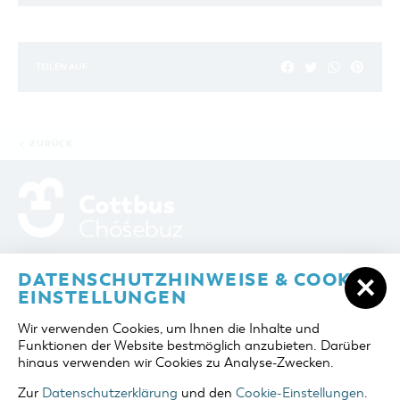
TEILEN AUF
ZURÜCK
ADRESSE / ANFAHRT
Berliner Platz 6 / Stadthalle
DATENSCHUTZHINWEISE & COOKIE-
03046 Cottbus
EINSTELLUNGEN
TELEFON
+49 355 75420
Wir verwenden Cookies, um Ihnen die Inhalte und
FAX
+49 355 7542455
Funktionen der Website bestmöglich anzubieten. Darüber
E-MAIL
cottbus-service@cmt-cottbus.de
hinaus verwenden wir Cookies zu Analyse-Zwecken.
Zur
Datenschutzerklärung
und den
Cookie-Einstellungen
.
START
COTTBUSSERVICE
KONTAKT
DATENSCHUTZ