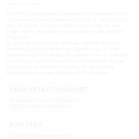
Lizenz: CMT Cottbus
Die OSTSEE Sportspiele, organisiert vom Stadtsportbund
und seinen Partnern, finden vom 10. bis 12. Juni 2022 auf
dem Sportplatz in Cottbus-Willmersdorf statt. An drei
Tagen stehen Aktivitäten für die ganze Familie auf dem
Programm.
Zu den Highlights zählen dabei der OSTSEE Triathlon,
mehrere Radtourenfahrten, ein Nachtlauf, ein Freiluft-
Boxwettkampf und die Beachturniere im Tennis, Volleyball
und Hockey. Das Wochenende wird neben jeder menge
Sport genau so viel Platz für Kultur, Musik und viele
Informationen um den Cottbuser OSTSEE bieten.
VERANSTALTUNGSORT
Sportplatz Cottbus-Willmersdorf
03053 Cottbus-Willmersdorf
KONTAKT
Cottbuser Ostseesportverein