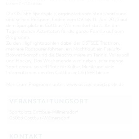
Lizenz: CMT Cottbus
Die OSTSEE Sportspiele, organisiert vom Stadtsportbund
und seinen Partnern, finden vom 09. bis 11. Juni 2023 auf
dem Sportplatz in Cottbus-Willmersdorf statt. An drei
Tagen stehen Aktivitäten für die ganze Familie auf dem
Programm.
Zu den Highlights zählen dabei der OSTSEE Triathlon,
mehrere Radtourenfahrten, ein Nachtlauf, ein Freiluft-
Boxwettkampf und die Beachturniere im Tennis, Volleyball
und Hockey. Das Wochenende wird neben jeder menge
Sport genau so viel Platz für Kultur, Musik und viele
Informationen um den Cottbuser OSTSEE bieten.
Mehr zum Programm unter: www.ostsee-sportspiele.de
VERANSTALTUNGSORT
Sportplatz Cottbus-Willmersdorf
03053 Cottbus-Willmersdorf
KONTAKT