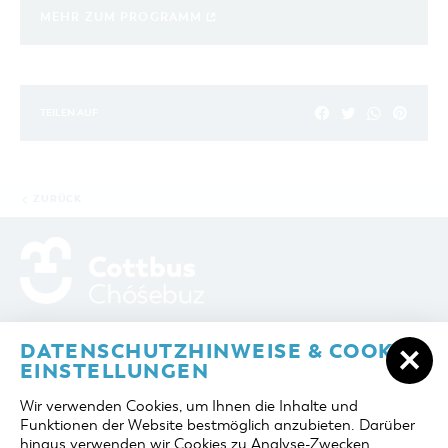
MEHR ZUM PROGRAMM
TEILEN AUF
ZURÜCK
ADRESSE / ANFAHRT
Berliner Platz 6 / Stadthalle
DATENSCHUTZHINWEISE & COOKIE-
03046 Cottbus
EINSTELLUNGEN
TELEFON
+49 355 75420
Wir verwenden Cookies, um Ihnen die Inhalte und
FAX
+49 355 7542455
Funktionen der Website bestmöglich anzubieten. Darüber
E-MAIL
cottbus-service@cmt-cottbus.de
hinaus verwenden wir Cookies zu Analyse-Zwecken.