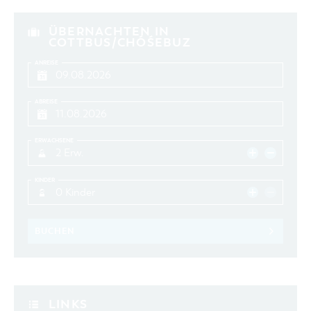
ÜBERNACHTEN IN
COTTBUS/CHÓŚEBUZ
ANREISE
ABREISE
ERWACHSENE
2 Erw.
KINDER
0 Kinder
BUCHEN
LINKS