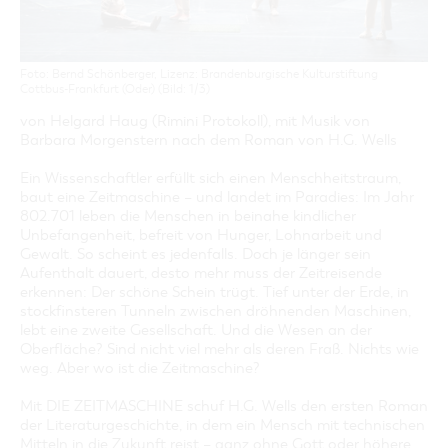
GASTRONOMIE
BAUMKUCHENFRAU
WANDERTOUREN
COTTBUS PER VIDEO ENTDECKEN
FREIZEIT UND KULTUR
CARAVANSTELLPLÄTZE
SERVICE & KONTAKT
EINKAUFEN, PARKEN UND COTTBUSER
SORBEN & WENDEN
KANUTOUREN
Anreise, Info, Souvenirs, Gutscheine
ÜBERNACHTUNGEN FÜR FAMILIEN
GESCHENKGUTSCHEIN
LAUSITZ FESTIVAL 2026 IN COTTBUS
Foto: Bernd Schönberger, Lizenz: Brandenburgische Kulturstiftung
TOURISTINFORMATION
DER PERFEKTE TAG
EINKAUFEN
Cottbus-Frankfurt (Oder) (Bild: 1/3)
HEIRATEN IN COTTBUS
COTTBUSER BILDERGALERIE
COTTBUS VON OBEN (FOTOS)
PARKMÖGLICHKEITEN
von Helgard Haug (Rimini Protokoll), mit Musik von
"WEG DES HANDWERKS" - DIE ZUNFTZEICHEN
INFOMATERIAL
Barbara Morgenstern nach dem Roman von H.G. Wells
COTTBUS VON OBEN (KURZVIDEOS)
WOCHENMÄRKTE
LADEMÖGLICHKEITEN FÜR E-BIKES
Ein Wissenschaftler erfüllt sich einen Menschheitstraum,
COTTBUSER GESCHENKGUTSCHEIN
baut eine Zeitmaschine – und landet im Paradies: Im Jahr
GUTSCHEINE
802.701 leben die Menschen in beinahe kindlicher
SOUVENIRS
Unbefangenheit, befreit von Hunger, Lohnarbeit und
Gewalt. So scheint es jedenfalls. Doch je länger sein
COTTBUS BARRIEREFREI
Aufenthalt dauert, desto mehr muss der Zeitreisende
ÖFFENTLICHE TOILETTEN
erkennen: Der schöne Schein trügt. Tief unter der Erde, in
stockfinsteren Tunneln zwischen dröhnenden Maschinen,
NACHHALTIGKEIT - WIR SIND DABEI!
lebt eine zweite Gesellschaft. Und die Wesen an der
Oberfläche? Sind nicht viel mehr als deren Fraß. Nichts wie
weg. Aber wo ist die Zeitmaschine?
Mit DIE ZEITMASCHINE schuf H.G. Wells den ersten Roman
der Literaturgeschichte, in dem ein Mensch mit technischen
Mitteln in die Zukunft reist – ganz ohne Gott oder höhere