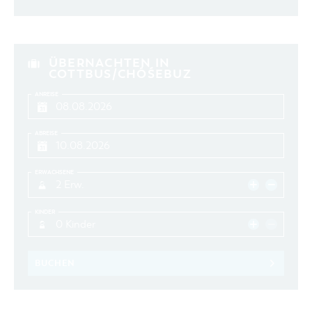
ÜBERNACHTEN IN
COTTBUS/CHÓŚEBUZ
ANREISE
ABREISE
ERWACHSENE
2 Erw.
KINDER
0 Kinder
BUCHEN