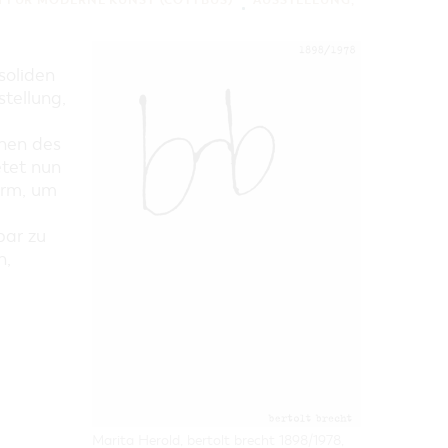
 FÜR MODERNE KUNST (COTTBUS)
AUSSTELLUNG
,
soliden
tellung,
onen des
tet nun
orm, um
bar zu
n,
Marita Herold, bertolt brecht 1898/1978,