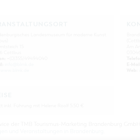
RANSTALTUNGSORT
KO
denburgisches Landesmuseum für moderne Kunst
Brand
bus)
(Cottb
tsteich 15
Am Am
6 Cottbus
03046
on:
Telefo
+(0)355/49494040
MLUNGSEINSICHTEN-
l:
E-Mail
info@blmk.de
Web:
www.blmk.de
EISE
itt inkl. Führung mit Helene Roolf 5,50 €
rvice der TMB Tourismus-Marketing Brandenburg Gmb
gen und Veranstaltungen in Brandenburg
.