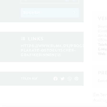
BUCHEN
VE
Bran
(Cott
Am Am
LINKS
0304
Telef
HTTPS://WWW.BLMK.DE/PROGRAMM/SAM
E-Mai
PLAKATE-OSTDEUTSCHER-
Web:
GRAFIKERINNEN/
PR
TEILEN AUF
Eintr
Ein Se
Ausflü