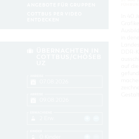
21. MAI 
ANGEBOTE FÜR GRUPPEN
FÜHRUN
COTTBUS PER VIDEO
In 40 
ENTDECKEN
Grafike
Ausbil
in den
Landes
ÜBERNACHTEN IN
DDR-Ku
COTTBUS/CHÓŚEB
aussch
UZ
auf di
gefund
ANREISE
machen
zeichne
Gestal
ABREISE
ERWACHSENE
2 Erw.
KINDER
0 Kinder