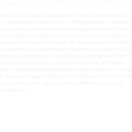
EINKAUFEN, PARKEN UND
2024
16:30 – 17:30 UHR
BRANDENBURGISCHES LANDESMUSEUM
G / BESICHTIGUNG
COTTBUSER GESCHENKGUTSCHEIN
Jahren DDR haben Generationen von Grafikerinnen und
EINKAUFEN
rn die künstlerischen Fach- und Hochschulen mit einer 
PARKMÖGLICHKEITEN
dung in den grafischen Künsten abgeschlossen. Die Auss
WOCHENMÄRKTE
en die Stiftung Plakat OST und das Brandenburgische
museum für moderne Kunst als zwei zentrale Instituti
COTTBUSER GESCHENKGUTSCHEIN
lturplakats sich der eigenen Sammlung zuwenden, bie
DER PERFEKTE TAG
ließlich Gestalterinnen aus Ostdeutschland eine Plattf
COTTBUS VON OBEN (FOTOS)
eser uneingeschränkten, großen Bühne die im Plakat
COTTBUS VON OBEN
enen vielfältigen künstlerischen Ausdrucksformen sicht
(KURZVIDEOS)
. Besonders augenfällig werden dabei ihre malerische
risch-poetischen, oft figürlichen Bildfindungen und
tungsideen.