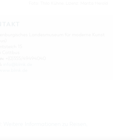
Foto: Thilo Kühne, Lizenz: Marita Herold
NTAKT
enburgisches Landesmuseum für moderne Kunst
us)
tsteich 15
 Cottbus
n:
+(0)355/49494040
:
info@blmk.de
www.blmk.de
H:
Weitere Informationen zu Reisen,