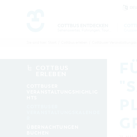
DE
Um Einstellungen zur Barrierefre
COTTBUS ENTDECKEN
COTT
Sehenswertes, Führungen, Tourentipps
COTTBU
COTTB
Sie sind hier:
Start
/
Cottbus erleben
/
Cottbuser Veranstaltungsk
ENTDECK
ERLEBE
B
F
COTTBUS
ERLEBEN
"
COTTBUSER
VERANSTALTUNGSHIGHLIG
HTS
P
COTTBUSER
VERANSTALTUNGSKALENDE
G
R
ÜBERNACHTUNGEN
BUCHEN