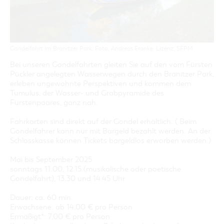
GASTRONOMIE
BAUMKUCHENFRAU
WANDERTOUREN
COTTBUS PER VIDEO ENTDECKEN
FREIZEIT UND KULTUR
CARAVANSTELLPLÄTZE
SERVICE & KONTAKT
EINKAUFEN, PARKEN UND COTTBUSER
SORBEN & WENDEN
KANUTOUREN
Anreise, Info, Souvenirs, Gutscheine
ÜBERNACHTUNGEN FÜR FAMILIEN
GESCHENKGUTSCHEIN
LAUSITZ FESTIVAL 2026 IN COTTBUS
TOURISTINFORMATION
DER PERFEKTE TAG
EINKAUFEN
HEIRATEN IN COTTBUS
Gondelfahrt im Branitzer Park, Foto: Andreas Franke, Lizenz: SFPM
COTTBUSER BILDERGALERIE
COTTBUS VON OBEN (FOTOS)
PARKMÖGLICHKEITEN
"WEG DES HANDWERKS" - DIE ZUNFTZEICHEN
Bei unseren Gondelfahrten gleiten Sie auf den vom Fürsten
INFOMATERIAL
COTTBUS VON OBEN (KURZVIDEOS)
Pückler angelegten Wasserwegen durch den Branitzer Park,
WOCHENMÄRKTE
erleben ungewohnte Perspektiven und kommen dem
LADEMÖGLICHKEITEN FÜR E-BIKES
COTTBUSER GESCHENKGUTSCHEIN
Tumulus, der Wasser- und Grabpyramide des
GUTSCHEINE
Fürstenpaares, ganz nah.
SOUVENIRS
Fahrkarten sind direkt auf der Gondel erhältlich. ( Beim
COTTBUS BARRIEREFREI
Gondelfahrer kann nur mit Bargeld bezahlt werden. An der
Schlosskasse können Tickets bargeldlos erworben werden.)
ÖFFENTLICHE TOILETTEN
NACHHALTIGKEIT - WIR SIND DABEI!
Mai bis September 2025
sonntags 11.00, 12.15 (musikalische oder poetische
Gondelfahrt), 13.30 und 14.45 Uhr
Dauer: ca. 60 min.
Erwachsene: ab 14,00 € pro Person
Ermäßigt*: 7,00 € pro Person