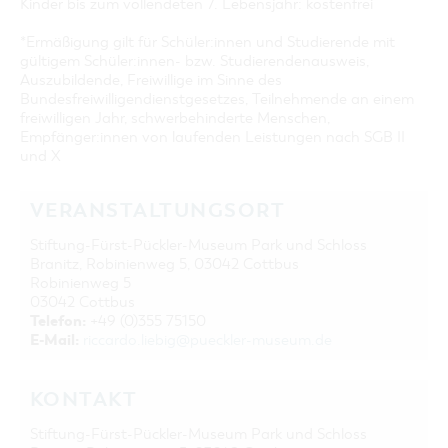
Kinder bis zum vollendeten 7. Lebensjahr: kostenfrei
*Ermäßigung gilt für Schüler:innen und Studierende mit
gültigem Schüler:innen- bzw. Studierendenausweis,
Auszubildende, Freiwillige im Sinne des
Bundesfreiwilligendienstgesetzes, Teilnehmende an einem
freiwilligen Jahr, schwerbehinderte Menschen,
Empfänger:innen von laufenden Leistungen nach SGB II
und X
VERANSTALTUNGSORT
Stiftung-Fürst-Pückler-Museum Park und Schloss
Branitz, Robinienweg 5, 03042 Cottbus
Robinienweg 5
03042 Cottbus
Telefon:
+49 (0)355 75150
E-Mail:
riccardo.liebig@pueckler-museum.de
KONTAKT
Stiftung-Fürst-Pückler-Museum Park und Schloss