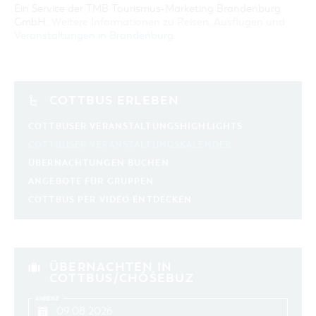
Ein Service der TMB Tourismus-Marketing Brandenburg
GmbH:
Weitere Informationen zu Reisen, Ausflügen und
Veranstaltungen in Brandenburg
.
COTTBUS ERLEBEN
COTTBUSER VERANSTALTUNGSHIGHLIGHTS
COTTBUSER VERANSTALTUNGSKALENDER
ÜBERNACHTUNGEN BUCHEN
ANGEBOTE FÜR GRUPPEN
COTTBUS PER VIDEO ENTDECKEN
ÜBERNACHTEN IN
COTTBUS/CHÓŚEBUZ
ANREISE