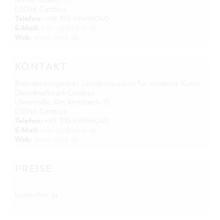
Am Amtsteich 15
03046 Cottbus
Telefon:
+49 355 49494040
E-Mail:
info-cb@blmk.de
Web:
www.blmk.de
KONTAKT
Brandenburgisches Landesmuseum für moderne Kunst -
Dieselkraftwerk Cottbus
Uferstraße, Am Amtsteich 15
03046 Cottbus
Telefon:
+49 355 49494040
E-Mail:
info-cb@blmk.de
Web:
www.blmk.de
PREISE
kostenfrei: ja