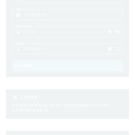
ABREISE
ERWACHSENE
2 Erw.
KINDER
0 Kinder
BUCHEN
LINKS
HTTPS://WWW.BLMK.DE/PROGRAMM/ICH-BINS-
GANZ-ANDERS/