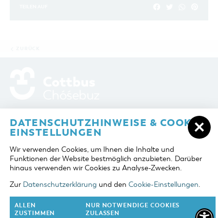
TEILEN AUF
ZURÜCK
ADRESSE / ANFAHRT
Berliner Platz 6 / Stadthalle
DATENSCHUTZHINWEISE & COOKIE-
03046 Cottbus
EINSTELLUNGEN
TELEFON
+49 355 75420
Wir verwenden Cookies, um Ihnen die Inhalte und
FAX
+49 355 7542455
Funktionen der Website bestmöglich anzubieten. Darüber
E-MAIL
cottbus-service@cmt-cottbus.de
hinaus verwenden wir Cookies zu Analyse-Zwecken.
Zur
Datenschutzerklärung
und den
Cookie-Einstellungen
.
START
COTTBUSSERVICE
KONTAKT
DATENSCHUTZ
IMPRESSUM
COOKIE-EINSTELLUNGEN
ALLEN
NUR NOTWENDIGE COOKIES
ZUSTIMMEN
ZULASSEN
NACH OBEN
FOLGE UNS AUF