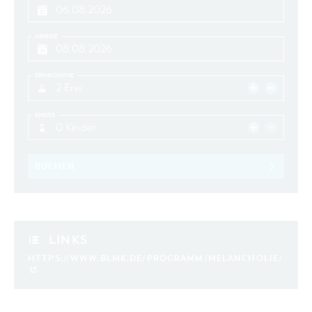
ABREISE
ERWACHSENE
2 Erw.
KINDER
0 Kinder
BUCHEN
LINKS
HTTPS://WWW.BLMK.DE/PROGRAMM/MELANCHOLIE/