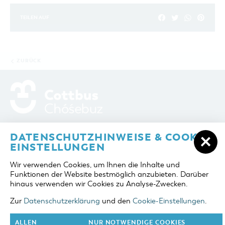
TEILEN AUF
ZURÜCK
ADRESSE / ANFAHRT
Berliner Platz 6 / Stadthalle
DATENSCHUTZHINWEISE & COOKIE-
03046 Cottbus
EINSTELLUNGEN
TELEFON
+49 355 75420
Wir verwenden Cookies, um Ihnen die Inhalte und
FAX
+49 355 7542455
Funktionen der Website bestmöglich anzubieten. Darüber
E-MAIL
cottbus-service@cmt-cottbus.de
hinaus verwenden wir Cookies zu Analyse-Zwecken.
Zur
Datenschutzerklärung
und den
Cookie-Einstellungen
.
START
COTTBUSSERVICE
KONTAKT
DATENSCHUTZ
IMPRESSUM
COOKIE-EINSTELLUNGEN
ALLEN
NUR NOTWENDIGE COOKIES