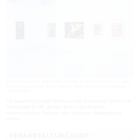
GASTRONOMIE
BAUMKUCHENFRAU
WANDERTOUREN
COTTBUS PER VIDEO ENTDECKEN
FREIZEIT UND KULTUR
CARAVANSTELLPLÄTZE
SERVICE & KONTAKT
EINKAUFEN, PARKEN UND COTTBUSER
SORBEN & WENDEN
KANUTOUREN
Anreise, Info, Souvenirs, Gutscheine
ÜBERNACHTUNGEN FÜR FAMILIEN
GESCHENKGUTSCHEIN
LAUSITZ FESTIVAL 2026 IN COTTBUS
TOURISTINFORMATION
DER PERFEKTE TAG
EINKAUFEN
HEIRATEN IN COTTBUS
COTTBUSER BILDERGALERIE
COTTBUS VON OBEN (FOTOS)
PARKMÖGLICHKEITEN
"WEG DES HANDWERKS" - DIE ZUNFTZEICHEN
INFOMATERIAL
COTTBUS VON OBEN (KURZVIDEOS)
WOCHENMÄRKTE
LADEMÖGLICHKEITEN FÜR E-BIKES
COTTBUSER GESCHENKGUTSCHEIN
GUTSCHEINE
SOUVENIRS
COTTBUS BARRIEREFREI
Ausstellungsansicht, Melancholie. Ästhetik der Vergänglichkeit und Leere -
Eine Sammlungsschau, BLMK Cottbus, 2024, Foto: Bernd Schönberger,
ÖFFENTLICHE TOILETTEN
Lizenz: BLMK
NACHHALTIGKEIT - WIR SIND DABEI!
Die Ausstellung zeigt Werke aus der Sammlung Grafik und
Malerei des BLMK, die den Blick in die düsteren,
melancholischen Sphären des modernen Seelenlebens
richten.
VERANSTALTUNGSORT