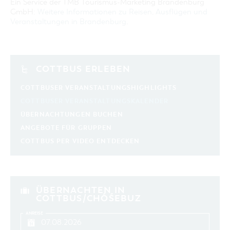
Ein Service der TMB Tourismus-Marketing Brandenburg
GmbH:
Weitere Informationen zu Reisen, Ausflügen und
Veranstaltungen in Brandenburg
.
COTTBUS ERLEBEN
COTTBUSER VERANSTALTUNGSHIGHLIGHTS
COTTBUSER VERANSTALTUNGSKALENDER
ÜBERNACHTUNGEN BUCHEN
ANGEBOTE FÜR GRUPPEN
COTTBUS PER VIDEO ENTDECKEN
ÜBERNACHTEN IN
COTTBUS/CHÓŚEBUZ
ANREISE