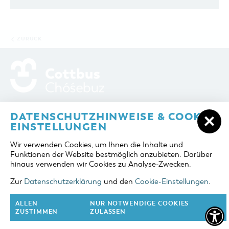
ZURÜCK
ADRESSE / ANFAHRT
Berliner Platz 6 / Stadthalle
DATENSCHUTZHINWEISE & COOKIE-
03046 Cottbus
EINSTELLUNGEN
TELEFON
+49 355 75420
Wir verwenden Cookies, um Ihnen die Inhalte und
FAX
+49 355 7542455
Funktionen der Website bestmöglich anzubieten. Darüber
E-MAIL
cottbus-service@cmt-cottbus.de
hinaus verwenden wir Cookies zu Analyse-Zwecken.
Zur
Datenschutzerklärung
und den
Cookie-Einstellungen
.
START
COTTBUSSERVICE
KONTAKT
DATENSCHUTZ
IMPRESSUM
COOKIE-EINSTELLUNGEN
ALLEN
NUR NOTWENDIGE COOKIES
ZUSTIMMEN
ZULASSEN
NACH OBEN
FOLGE UNS AUF