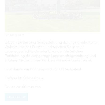
GASTRONOMIE
BAUMKUCHENFRAU
WANDERTOUREN
COTTBUS PER VIDEO ENTDECKEN
FREIZEIT UND KULTUR
CARAVANSTELLPLÄTZE
SERVICE & KONTAKT
EINKAUFEN, PARKEN UND COTTBUSER
SORBEN & WENDEN
KANUTOUREN
Anreise, Info, Souvenirs, Gutscheine
ÜBERNACHTUNGEN FÜR FAMILIEN
GESCHENKGUTSCHEIN
LAUSITZ FESTIVAL 2026 IN COTTBUS
TOURISTINFORMATION
DER PERFEKTE TAG
EINKAUFEN
HEIRATEN IN COTTBUS
COTTBUSER BILDERGALERIE
COTTBUS VON OBEN (FOTOS)
PARKMÖGLICHKEITEN
"WEG DES HANDWERKS" - DIE ZUNFTZEICHEN
INFOMATERIAL
COTTBUS VON OBEN (KURZVIDEOS)
WOCHENMÄRKTE
Schloss Branitz
LADEMÖGLICHKEITEN FÜR E-BIKES
COTTBUSER GESCHENKGUTSCHEIN
Erleben Sie bei einer Schlossführung die original erhaltenen
GUTSCHEINE
Wohnräume des Fürsten und tauchen Sie in seine
Lebensgeschichte ein oder Erkunden Sie bei einer
SOUVENIRS
Parkführung die einzigartige Landschaftsgestaltung und
erfahren Sie mehr über Pücklers visionäre Gartenkunst.
COTTBUS BARRIEREFREI
ÖFFENTLICHE TOILETTEN
Das Thema der Führung wird vor Ort festgelegt
NACHHALTIGKEIT - WIR SIND DABEI!
Treffpunkt: Schlosskasse
Dauer: ca. 60 Minuten
TICKETS