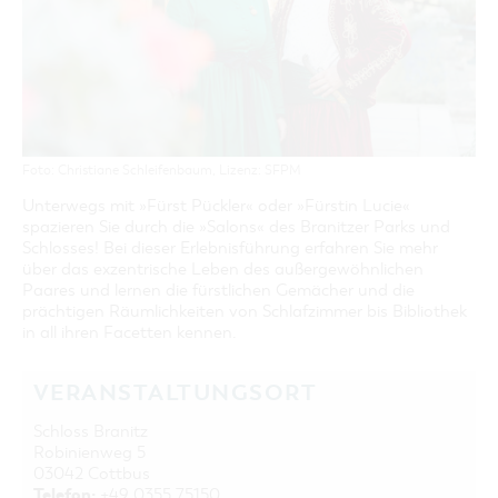
GASTRONOMIE
BAUMKUCHENFRAU
WANDERTOUREN
COTTBUS PER VIDEO ENTDECKEN
FREIZEIT UND KULTUR
CARAVANSTELLPLÄTZE
SERVICE & KONTAKT
EINKAUFEN, PARKEN UND COTTBUSER
SORBEN & WENDEN
KANUTOUREN
Anreise, Info, Souvenirs, Gutscheine
ÜBERNACHTUNGEN FÜR FAMILIEN
GESCHENKGUTSCHEIN
LAUSITZ FESTIVAL 2026 IN COTTBUS
TOURISTINFORMATION
DER PERFEKTE TAG
EINKAUFEN
HEIRATEN IN COTTBUS
COTTBUSER BILDERGALERIE
COTTBUS VON OBEN (FOTOS)
PARKMÖGLICHKEITEN
"WEG DES HANDWERKS" - DIE ZUNFTZEICHEN
INFOMATERIAL
COTTBUS VON OBEN (KURZVIDEOS)
WOCHENMÄRKTE
Foto: Christiane Schleifenbaum, Lizenz: SFPM
LADEMÖGLICHKEITEN FÜR E-BIKES
COTTBUSER GESCHENKGUTSCHEIN
Unterwegs mit »Fürst Pückler« oder »Fürstin Lucie«
GUTSCHEINE
spazieren Sie durch die »Salons« des Branitzer Parks und
Schlosses! Bei dieser Erlebnisführung erfahren Sie mehr
SOUVENIRS
über das exzentrische Leben des außergewöhnlichen
COTTBUS BARRIEREFREI
Paares und lernen die fürstlichen Gemächer und die
prächtigen Räumlichkeiten von Schlafzimmer bis Bibliothek
ÖFFENTLICHE TOILETTEN
in all ihren Facetten kennen.
NACHHALTIGKEIT - WIR SIND DABEI!
VERANSTALTUNGSORT
Schloss Branitz
Robinienweg 5
03042 Cottbus
Telefon:
+49 0355 75150