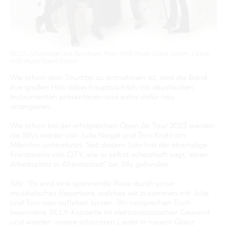
GASTRONOMIE
BAUMKUCHENFRAU
WANDERTOUREN
COTTBUS PER VIDEO ENTDECKEN
FREIZEIT UND KULTUR
CARAVANSTELLPLÄTZE
SERVICE & KONTAKT
EINKAUFEN, PARKEN UND COTTBUSER
SORBEN & WENDEN
KANUTOUREN
Anreise, Info, Souvenirs, Gutscheine
ÜBERNACHTUNGEN FÜR FAMILIEN
GESCHENKGUTSCHEIN
LAUSITZ FESTIVAL 2026 IN COTTBUS
TOURISTINFORMATION
DER PERFEKTE TAG
EINKAUFEN
HEIRATEN IN COTTBUS
COTTBUSER BILDERGALERIE
SILLY, Julia Neigel und Toni Krahl, Foto: MSK Musik Event GmbH, Lizenz:
COTTBUS VON OBEN (FOTOS)
PARKMÖGLICHKEITEN
MSK Musik Event GmbH
"WEG DES HANDWERKS" - DIE ZUNFTZEICHEN
INFOMATERIAL
COTTBUS VON OBEN (KURZVIDEOS)
WOCHENMÄRKTE
Wie schon dem Tourtitel zu entnehmen ist, wird die Band
LADEMÖGLICHKEITEN FÜR E-BIKES
ihre großen Hits dabei hauptsächlich mit akustischen
COTTBUSER GESCHENKGUTSCHEIN
Instrumenten präsentieren und extra dafür neu
GUTSCHEINE
arrangieren.
SOUVENIRS
Wie schon bei der erfolgreichen Open Air Tour 2023 werden
COTTBUS BARRIEREFREI
die Sillys wieder von Julia Neigel und Toni Krahl am
Mikrofon unterstützt. Seit diesem Jahr hat der ehemalige
ÖFFENTLICHE TOILETTEN
Frontmann von CITY, wie er selbst scherzhaft sagt "einen
NACHHALTIGKEIT - WIR SIND DABEI!
Arbeitsplatz in Altersteilzeit" bei Silly gefunden.
Silly: "Es wird eine spannende Reise durch unser
musikalisches Repertoire, welches wir zusammen mit Julia
und Toni neu aufleben lassen. Wir versprechen Euch
besondere SILLY-Konzerte im elektroakustischen Gewand
und werden unsere schönsten Lieder in neuem Glanz