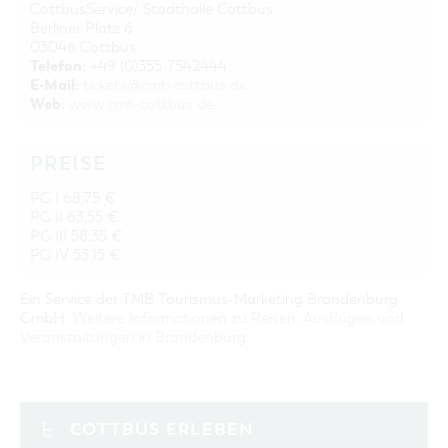
CottbusService/ Stadthalle Cottbus
Berliner Platz 6
03046 Cottbus
Telefon:
+49 (0)355-7542444
E-Mail:
tickets@cmt-cottbus.de
Web:
www.cmt-cottbus.de
PREISE
PG I 68,75 €
PG II 63,55 €
PG III 58,35 €
PG IV 53,15 €
Ein Service der TMB Tourismus-Marketing Brandenburg
GmbH:
Weitere Informationen zu Reisen, Ausflügen und
Veranstaltungen in Brandenburg
.
COTTBUS ERLEBEN