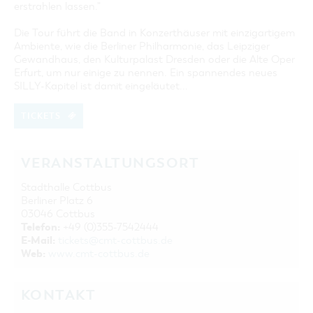
erstrahlen lassen."
Die Tour führt die Band in Konzerthäuser mit einzigartigem
Ambiente, wie die Berliner Philharmonie, das Leipziger
Gewandhaus, den Kulturpalast Dresden oder die Alte Oper
Erfurt, um nur einige zu nennen. Ein spannendes neues
SILLY-Kapitel ist damit eingeläutet...
TICKETS
VERANSTALTUNGSORT
Stadthalle Cottbus
Berliner Platz 6
03046 Cottbus
Telefon:
+49 (0)355-7542444
E-Mail:
tickets@cmt-cottbus.de
Web:
www.cmt-cottbus.de
KONTAKT