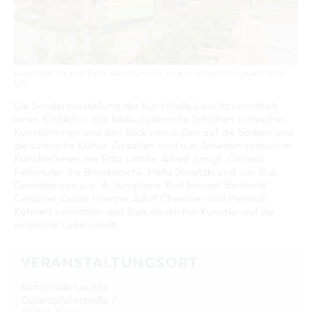
GASTRONOMIE
BAUMKUCHENFRAU
WANDERTOUREN
COTTBUS PER VIDEO ENTDECKEN
FREIZEIT UND KULTUR
CARAVANSTELLPLÄTZE
SERVICE & KONTAKT
EINKAUFEN, PARKEN UND COTTBUSER
SORBEN & WENDEN
KANUTOUREN
Anreise, Info, Souvenirs, Gutscheine
ÜBERNACHTUNGEN FÜR FAMILIEN
GESCHENKGUTSCHEIN
LAUSITZ FESTIVAL 2026 IN COTTBUS
TOURISTINFORMATION
DER PERFEKTE TAG
EINKAUFEN
HEIRATEN IN COTTBUS
Kunsthalle Lausitz, Foto: Bernd Choritz, Lizenz: Kunsthalle Lausitz (Bild:
COTTBUSER BILDERGALERIE
COTTBUS VON OBEN (FOTOS)
PARKMÖGLICHKEITEN
1/3)
"WEG DES HANDWERKS" - DIE ZUNFTZEICHEN
INFOMATERIAL
COTTBUS VON OBEN (KURZVIDEOS)
WOCHENMÄRKTE
Die Sonderausstellung der Kunsthalle Lausitz vermittelt
LADEMÖGLICHKEITEN FÜR E-BIKES
einen Einblick in das bildkünstlerische Schaffen sorbischer
COTTBUSER GESCHENKGUTSCHEIN
KünstlerInnen und den Blick von außen auf die Sorben und
GUTSCHEINE
die sorbische Kultur. Zu sehen sind u.a. Arbeiten sorbischer
SOUVENIRS
KünstlerInnen wie Fritz Lattke, Alfred Janigk, Conrad
Felixmüller, Iris Brankatschk, Hella Stoletzki und Jan Buk.
COTTBUS BARRIEREFREI
Gemälde von u.a. A. Junghans, Karl Hensel, Berthold
Genzmer, Guido Hampe, Adolf Chevalier und Heinrich
ÖFFENTLICHE TOILETTEN
Kohnert vermitteln den Blick deutscher Künstler auf die
NACHHALTIGKEIT - WIR SIND DABEI!
sorbische Lebenswelt.
VERANSTALTUNGSORT
Kunsthalle Lausitz
Güterzufuhrstraße 7