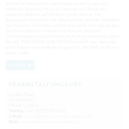
ganzen ostdeutschen Generation wurde jüngst neu
entdeckt. Nun kommt es in Fassung und Regie von
Johanna Wehner auf Cottbus’ große Bühne. Die
Regisseurin fokussiert sich dabei auf die zeitlose Gültigkeit
des Romans: Franziska Linkerhand sucht nach der klugen
Synthese zwischen Heute und Morgen, zwischen
Notwendigkeit und Schönheit und will ein besseres Leben
für alle. FRANZISKA LINKERHAND erzählt von Verlusten
und Utopien und stellt die Frage nach der Welt, in der wir
leben wollen.
TICKETS
VERANSTALTUNGSORT
Großes Haus
Schillerplatz 1
03046 Cottbus
Telefon:
+49 (0)355/7824242
E-Mail:
service@staatstheater-cottbus.de
Web:
www.staatstheater-cottbus.de