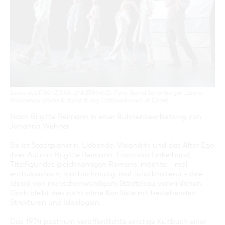
GASTRONOMIE
BAUMKUCHENFRAU
WANDERTOUREN
COTTBUS PER VIDEO ENTDECKEN
FREIZEIT UND KULTUR
CARAVANSTELLPLÄTZE
SERVICE & KONTAKT
EINKAUFEN, PARKEN UND COTTBUSER
SORBEN & WENDEN
KANUTOUREN
Anreise, Info, Souvenirs, Gutscheine
ÜBERNACHTUNGEN FÜR FAMILIEN
GESCHENKGUTSCHEIN
LAUSITZ FESTIVAL 2026 IN COTTBUS
TOURISTINFORMATION
DER PERFEKTE TAG
EINKAUFEN
HEIRATEN IN COTTBUS
COTTBUSER BILDERGALERIE
COTTBUS VON OBEN (FOTOS)
PARKMÖGLICHKEITEN
"WEG DES HANDWERKS" - DIE ZUNFTZEICHEN
INFOMATERIAL
COTTBUS VON OBEN (KURZVIDEOS)
WOCHENMÄRKTE
LADEMÖGLICHKEITEN FÜR E-BIKES
COTTBUSER GESCHENKGUTSCHEIN
Szene aus FRANZISKA LINKERHAND, Foto: Bernd Schönberger, Lizenz:
GUTSCHEINE
Brandenburgische Kulturstiftung Cottbus-Frankfurt (Oder)
SOUVENIRS
Nach Brigitte Reimann in einer Bühnenbearbeitung von
Johanna Wehner
COTTBUS BARRIEREFREI
ÖFFENTLICHE TOILETTEN
Sie ist Stadtplanerin, Liebende, Visionärin und das Alter Ego
ihrer Autorin Brigitte Reimann: Franziska Linkerhand,
NACHHALTIGKEIT - WIR SIND DABEI!
Titelfigur des gleichnamigen Romans, möchte – mal
enthusiastisch, mal hochmütig, mal zurückhaltend – ihre
Ideale von menschenwürdigem Städtebau verwirklichen.
Doch bleibt dies nicht ohne Konflikte mit bestehenden
Strukturen und Ideologien.
Das 1974 posthum veröffentlichte einstige Kultbuch einer