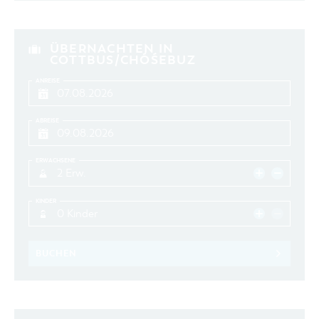
ÜBERNACHTEN IN
COTTBUS/CHÓŚEBUZ
ANREISE
ABREISE
ERWACHSENE
2 Erw.
KINDER
0 Kinder
BUCHEN