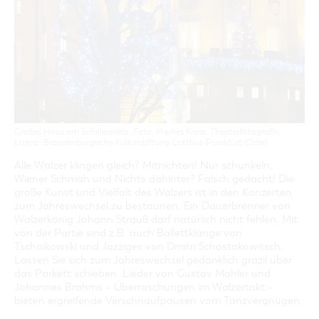
GASTRONOMIE
BAUMKUCHENFRAU
WANDERTOUREN
COTTBUS PER VIDEO ENTDECKEN
FREIZEIT UND KULTUR
CARAVANSTELLPLÄTZE
SERVICE & KONTAKT
EINKAUFEN, PARKEN UND COTTBUSER
SORBEN & WENDEN
KANUTOUREN
Anreise, Info, Souvenirs, Gutscheine
ÜBERNACHTUNGEN FÜR FAMILIEN
GESCHENKGUTSCHEIN
LAUSITZ FESTIVAL 2026 IN COTTBUS
TOURISTINFORMATION
DER PERFEKTE TAG
EINKAUFEN
HEIRATEN IN COTTBUS
COTTBUSER BILDERGALERIE
COTTBUS VON OBEN (FOTOS)
PARKMÖGLICHKEITEN
"WEG DES HANDWERKS" - DIE ZUNFTZEICHEN
INFOMATERIAL
COTTBUS VON OBEN (KURZVIDEOS)
WOCHENMÄRKTE
LADEMÖGLICHKEITEN FÜR E-BIKES
COTTBUSER GESCHENKGUTSCHEIN
Großes Haus am Schillerplatz, Foto: Marlies Kross, Theaterfotografin,
GUTSCHEINE
Lizenz: Brandenburgische Kulturstiftung Cottbus-Frankfurt (Oder)
SOUVENIRS
Alle Walzer klingen gleich? Mitnichten! Nur schunkeln,
Wiener Schmäh und Nichts dahinter? Falsch gedacht! Die
COTTBUS BARRIEREFREI
große Kunst und Vielfalt des Walzers ist in den Konzerten
ÖFFENTLICHE TOILETTEN
zum Jahreswechsel zu bestaunen. Ein Dauerbrenner von
Walzerkönig Johann Strauß darf natürlich nicht fehlen. Mit
NACHHALTIGKEIT - WIR SIND DABEI!
von der Partie sind z.B. auch Ballettklänge von
Tschaikowski und Jazziges von Dmitri Schostakowitsch.
Lassen Sie sich zum Jahreswechsel gedanklich grazil über
das Parkett schieben. Lieder von Gustav Mahler und
Johannes Brahms – Überraschungen im Walzertakt –
bieten ergreifende Verschnaufpausen vom Tanzvergnügen.